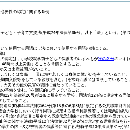
の必要性の認定に関する条例
，子ども・子育て支援法
(平成24年法律第65号。以下「法」という。)
第
おいて使用する用語は，法において使用する用語の例による。
準)
性の認定は，小学校就学前子どもの保護者のいずれもが
次の各号
のいず
，48時間以上労働することを常態とすること。
か又は出産後間がないこと。
，若しくは負傷し，又は精神若しくは身体に障がいを有していること。
長期間入院等をしている親族を含む。)
を常時介護又は看護していること
，火災その他の災害の復旧に当たっていること。
業の準備を含む。)
を継続的に行っていること。
昭和22年法律第26号)
第1条に規定する学校，同法第124条に規定する専
学していること。
促進法
(昭和44年法律第64号)
第15条の6第3項に規定する公共職業能力
総合大学校において行う同項に規定する指導員訓練若しくは職業訓練又
47号)
第4条第2項に規定する認定職業訓練その他の職業訓練を受けてい
止等に関する法律
(平成12年法律第82号)
第2条に規定する児童虐待を行
の暴力の防止及び被害者の保護等に関する法律
(平成13年法律第31号)
第