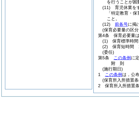
を行うことが困
(11)
育児休業を
「特定教育・保
こと。
(12)
前各号
に掲
(保育必要量の区分
第4条
保育必要量
(1)
保育標準時間
(2)
保育短時間 
(委任)
第5条
この条例
に
附
則
(施行期日)
1
この条例
は，公布
(保育所入所措置条
2
保育所入所措置