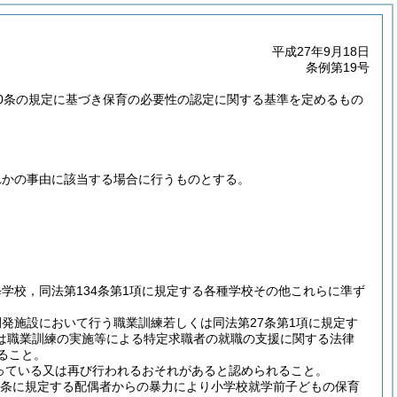
平成27年9月18日
条例第19号
20条の規定に基づき保育の必要性の認定に関する基準を定めるもの
れかの事由に該当する場合に行うものとする。
。
修学校，同法第134条第1項に規定する各種学校その他これらに準ず
開発施設において行う職業訓練若しくは同法第27条第1項に規定す
は職業訓練の実施等による特定求職者の就職の支援に関する法律
ること。
っている又は再び行われるおそれがあると認められること。
1条に規定する配偶者からの暴力により小学校就学前子どもの保育