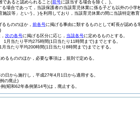
難であると認められること
(
前号
に該当する場合を除く。)
。
する場合であって，当該保護者の当該育児休業に係る子ども以外の小学
育施設等」という。)
を利用しており，当該育児休業の間に当該特定教育
げるもののほか，
前各号
に掲げる事由に類するものとして町長が認める
)
は，
次の各号
に掲げる区分に応じ，
当該各号
に定めるものとする。
 1月当たり平均275時間
(1日当たり11時間まで)
までとする。
1月当たり平均200時間
(1日当たり8時間まで)
までとする。
定めるもののほか，必要な事項は，規則で定める。
の日から施行し，平成27年4月1日から適用する。
例の廃止)
条例
(昭和62年条例第14号)
は，廃止する。