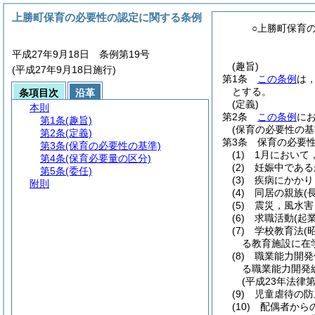
上勝町保育の必要性の認定に関する条例
○上勝町保育
平成27年9月18日 条例第19号
(趣旨)
(平成27年9月18日施行)
第1条
この条例
は
とする。
条項目次
沿革
(定義)
本則
第2条
この条例
に
第1条
(趣旨)
(保育の必要性の基
第2条
(定義)
第3条
保育の必要
第3条
(保育の必要性の基準)
(1)
1月において
第4条
(保育必要量の区分)
(2)
妊娠中である
第5条
(委任)
(3)
疾病にかかり
附則
(4)
同居の親族
(
(5)
震災，風水害
(6)
求職活動
(起
(7)
学校教育法
(
る教育施設に在
(8)
職業能力開発
る職業能力開発
(平成23年法律第
(9)
児童虐待の防
(10)
配偶者から