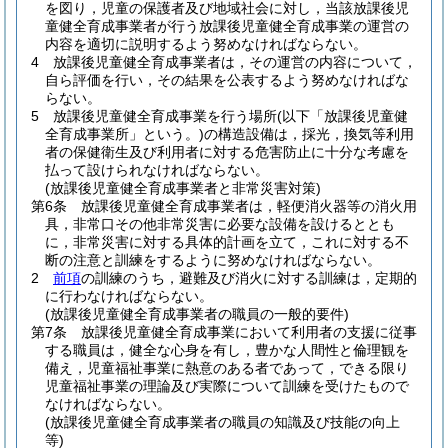
を図り，児童の保護者及び地域社会に対し，当該放課後児
童健全育成事業者が行う放課後児童健全育成事業の運営の
内容を適切に説明するよう努めなければならない。
4
放課後児童健全育成事業者は，その運営の内容について，
自ら評価を行い，その結果を公表するよう努めなければな
らない。
5
放課後児童健全育成事業を行う場所
(以下「放課後児童健
全育成事業所」という。)
の構造設備は，採光，換気等利用
者の保健衛生及び利用者に対する危害防止に十分な考慮を
払って設けられなければならない。
(放課後児童健全育成事業者と非常災害対策)
第6条
放課後児童健全育成事業者は，軽便消火器等の消火用
具，非常口その他非常災害に必要な設備を設けるととも
に，非常災害に対する具体的計画を立て，これに対する不
断の注意と訓練をするように努めなければならない。
2
前項
の訓練のうち，避難及び消火に対する訓練は，定期的
に行わなければならない。
(放課後児童健全育成事業者の職員の一般的要件)
第7条
放課後児童健全育成事業において利用者の支援に従事
する職員は，健全な心身を有し，豊かな人間性と倫理観を
備え，児童福祉事業に熱意のある者であって，できる限り
児童福祉事業の理論及び実際について訓練を受けたもので
なければならない。
(放課後児童健全育成事業者の職員の知識及び技能の向上
等)