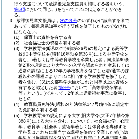
行う支援について放課後児童支援員を補助する者をいう。
第5項
において同じ。)
をもってこれに代えることができ
る。
3
放課後児童支援員は，
次の各号
のいずれかに該当する者で
あって，都道府県知事が行う研修を修了したものでなけれ
ばならない。
(1)
保育士の資格を有する者
(2)
社会福祉士の資格を有する者
(3)
学校教育法
(昭和22年法律第26号)
の規定による高等学
校
(旧中等学校令
(昭和18年勅令第36号)
による中等学校を
含む。)
若しくは中等教育学校を卒業した者，同法第90条
第2項の規定により大学への入学を認められた者若しくは
通常の課程による12年の学校教育を修了した者
(通常の課
程以外の課程によりこれに相当する学校教育を修了した
者を含む。)
又は文部科学大臣がこれと同等以上の資格を
有すると認定した者
(
第9号
において「高等学校卒業者
等」という。)
であって，2年以上児童福祉事業に従事し
たもの
(4)
教育職員免許法
(昭和24年法律第147号)
第4条に規定す
る免許状を有する者
(5)
学校教育法の規定による大学
(旧大学令
(大正7年勅令第
388号)
による大学を含む。)
において，社会福祉学，心理
学，教育学，社会学，芸術学若しくは体育学を専修する
学科又はこれらに相当する課程を修めて卒業した者
(当該
学科又は当該課程を修めて同法の規定による専門職大学