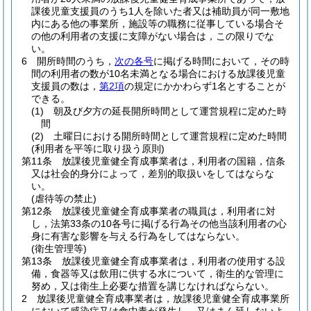
課後児童支援員のうち1人を除いた者又は補助員が同一敷地
内にある他の事業所，施設等の職務に従事している場合そ
の他の利用者の支援に支障がない場合は，この限りでな
い。
6
開所時間のうち，
次の各号
に掲げる時間において，その時
間の利用者の数が10名未満となる場合における放課後児童
支援員の数は，
第2項
の規定にかかわらず1名とすることが
できる。
(1)
朝及び夕方の延長開所時間として運営規程に定めた時
間
(2)
土曜日における開所時間として運営規程に定めた時間
(利用者を平等に取り扱う原則)
第11条
放課後児童健全育成事業者は，利用者の国籍，信条
又は社会的身分によって，差別的取扱いをしてはならな
い。
(虐待等の禁止)
第12条
放課後児童健全育成事業者の職員は，利用者に対
し，法第33条の10各号に掲げる行為その他当該利用者の心
身に有害な影響を与える行為をしてはならない。
(衛生管理等)
第13条
放課後児童健全育成事業者は，利用者の使用する設
備，食器等又は飲用に供する水について，衛生的な管理に
努め，又は衛生上必要な措置を講じなければならない。
2
放課後児童健全育成事業者は，放課後児童健全育成事業所