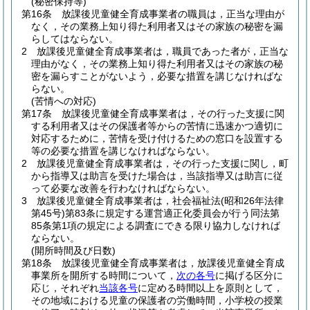
(秘密保持等)
第16条
放課後児童健全育成事業者の職員は，正当な理由が
なく，その業務上知り得た利用者又はその家族の秘密を漏
らしてはならない。
2
放課後児童健全育成事業者は，職員であった者が，正当な
理由がなく，その業務上知り得た利用者又はその家族の秘
密を漏らすことがないよう，必要な措置を講じなければな
らない。
(苦情への対応)
第17条
放課後児童健全育成事業者は，その行った支援に関
する利用者又はその保護者等からの苦情に迅速かつ適切に
対応するために，苦情を受け付けるための窓口を設置する
等の必要な措置を講じなければならない。
2
放課後児童健全育成事業者は，その行った支援に関し，町
から指導又は助言を受けた場合は，当該指導又は助言に従
って必要な改善を行わなければならない。
3
放課後児童健全育成事業者は，社会福祉法
(昭和26年法律
第45号)
第83条に規定する運営適正化委員会が行う同法第
85条第1項の規定による調査にできる限り協力しなければ
ならない。
(開所時間及び日数)
第18条
放課後児童健全育成事業者は，放課後児童健全育成
事業所を開所する時間について，
次の各号
に掲げる区分に
応じ，それぞれ
当該各号
に定める時間以上を原則として，
その地域における児童の保護者の労働時間，小学校の授業