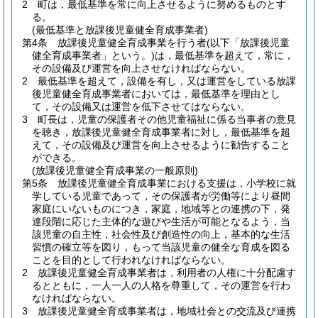
2
町は，最低基準を常に向上させるように努めるものとす
る。
(最低基準と放課後児童健全育成事業者)
第4条
放課後児童健全育成事業を行う者
(以下「放課後児童
健全育成事業者」という。)
は，最低基準を超えて，常に，
その設備及び運営を向上させなければならない。
2
最低基準を超えて，設備を有し，又は運営をしている放課
後児童健全育成事業者においては，最低基準を理由とし
て，その設備又は運営を低下させてはならない。
3
町長は，児童の保護者その他児童福祉に係る当事者の意見
を聴き，放課後児童健全育成事業者に対し，最低基準を超
えて，その設備及び運営を向上させるように勧告すること
ができる。
(放課後児童健全育成事業の一般原則)
第5条
放課後児童健全育成事業における支援は，小学校に就
学している児童であって，その保護者が労働等により昼間
家庭にいないものにつき，家庭，地域等との連携の下，発
達段階に応じた主体的な遊びや生活が可能となるよう，当
該児童の自主性，社会性及び創造性の向上，基本的な生活
習慣の確立等を図り，もって当該児童の健全な育成を図る
ことを目的として行われなければならない。
2
放課後児童健全育成事業者は，利用者の人権に十分配慮す
るとともに，一人一人の人格を尊重して，その運営を行わ
なければならない。
3
放課後児童健全育成事業者は，地域社会との交流及び連携