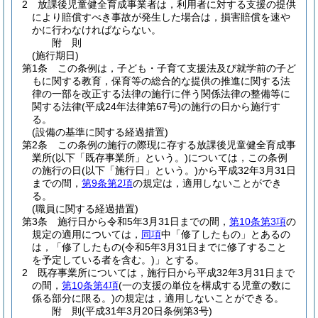
2
放課後児童健全育成事業者は，利用者に対する支援の提供
により賠償すべき事故が発生した場合は，損害賠償を速や
かに行わなければならない。
附
則
(施行期日)
第1条
この条例は，子ども・子育て支援法及び就学前の子ど
もに関する教育，保育等の総合的な提供の推進に関する法
律の一部を改正する法律の施行に伴う関係法律の整備等に
関する法律
(平成24年法律第67号)
の施行の日から施行す
る。
(設備の基準に関する経過措置)
第2条
この条例の施行の際現に存する放課後児童健全育成事
業所
(以下「既存事業所」という。)
については，この条例
の施行の日
(以下「施行日」という。)
から平成32年3月31日
までの間，
第9条第2項
の規定は，適用しないことができ
る。
(職員に関する経過措置)
第3条
施行日から令和5年3月31日までの間，
第10条第3項
の
規定の適用については，
同項
中「修了したもの」とあるの
は，「修了したもの
(令和5年3月31日までに修了すること
を予定している者を含む。)
」とする。
2
既存事業所については，施行日から平成32年3月31日まで
の間，
第10条第4項
(一の支援の単位を構成する児童の数に
係る部分に限る。)
の規定は，適用しないことができる。
附
則
(平成31年3月20日
条例第3号)