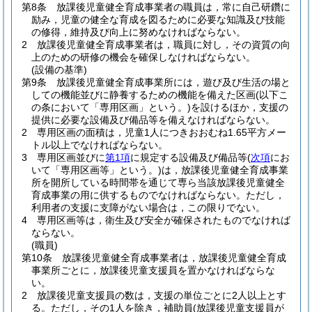
第8条
放課後児童健全育成事業者の職員は，常に自己研鑽に
励み，児童の健全な育成を図るために必要な知識及び技能
の修得，維持及び向上に努めなければならない。
2
放課後児童健全育成事業者は，職員に対し，その資質の向
上のための研修の機会を確保しなければならない。
(設備の基準)
第9条
放課後児童健全育成事業所には，遊び及び生活の場と
しての機能並びに静養するための機能を備えた区画
(以下こ
の条において「専用区画」という。)
を設けるほか，支援の
提供に必要な設備及び備品等を備えなければならない。
2
専用区画の面積は，児童1人につきおおむね1.65平方メー
トル以上でなければならない。
3
専用区画並びに
第1項
に規定する設備及び備品等
(
次項
にお
いて「専用区画等」という。)
は，放課後児童健全育成事業
所を開所している時間帯を通じて専ら当該放課後児童健全
育成事業の用に供するものでなければならない。
ただし，
利用者の支援に支障がない場合は，この限りでない。
4
専用区画等は，衛生及び安全が確保されたものでなければ
ならない。
(職員)
第10条
放課後児童健全育成事業者は，放課後児童健全育成
事業所ごとに，放課後児童支援員を置かなければならな
い。
2
放課後児童支援員の数は，支援の単位ごとに2人以上とす
る。
ただし，その1人を除き，補助員
(放課後児童支援員が