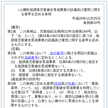
○上勝町放課後児童健全育成事業の設備及び運営に関す
る基準を定める条例
平成26年12月25日
条例第10号
(趣旨)
第1条
この条例は，児童福祉法
(昭和22年法律第164号。以
下「法」という。)
第34条の8の2第1項の規定に基づき，放
課後児童健全育成事業の設備及び運営に関する基準を定め
るものとする。
(定義)
第2条
この条例において，
次の各号
に掲げる用語の意義は，
それぞれ
当該各号
に定めるところによる。
(1)
放課後児童健全育成事業 法第6条の3第2項に規定す
る放課後児童健全育成事業をいう。
(2)
児童 法第4条第1項に規定する児童をいう。
(3)
保護者 法第6条に規定する保護者をいう。
(最低基準の目的等)
第3条
この条例に定める基準
(
次項
及び
次条
において「最低
基準」という。)
は，放課後児童健全育成事業を利用してい
る児童
(以下「利用者」という。)
が，明るくて，衛生的な
環境において，素養があり，かつ，適切な訓練を受けた職
員の支援により，心身ともに健やかに育成されることを保
障するものとする。