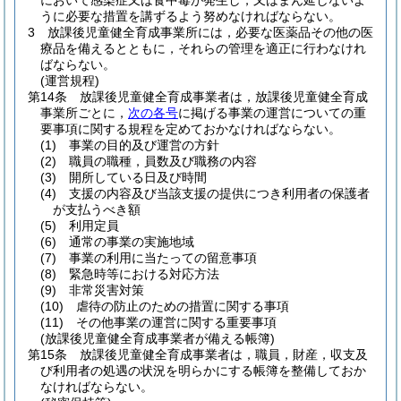
において感染症又は食中毒が発生し，又はまん延しないよ
うに必要な措置を講ずるよう努めなければならない。
3
放課後児童健全育成事業所には，必要な医薬品その他の医
療品を備えるとともに，それらの管理を適正に行わなけれ
ばならない。
(運営規程)
第14条
放課後児童健全育成事業者は，放課後児童健全育成
事業所ごとに，
次の各号
に掲げる事業の運営についての重
要事項に関する規程を定めておかなければならない。
(1)
事業の目的及び運営の方針
(2)
職員の職種，員数及び職務の内容
(3)
開所している日及び時間
(4)
支援の内容及び当該支援の提供につき利用者の保護者
が支払うべき額
(5)
利用定員
(6)
通常の事業の実施地域
(7)
事業の利用に当たっての留意事項
(8)
緊急時等における対応方法
(9)
非常災害対策
(10)
虐待の防止のための措置に関する事項
(11)
その他事業の運営に関する重要事項
(放課後児童健全育成事業者が備える帳簿)
第15条
放課後児童健全育成事業者は，職員，財産，収支及
び利用者の処遇の状況を明らかにする帳簿を整備しておか
なければならない。