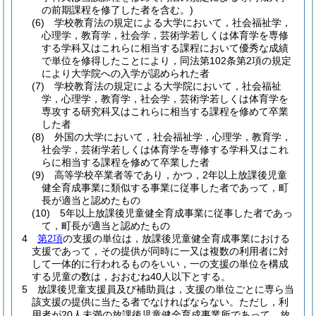
の前期課程を修了した者を含む。)
(6)
学校教育法の規定による大学において，社会福祉学，
心理学，教育学，社会学，芸術学若しくは体育学を専修
する学科又はこれらに相当する課程において優秀な成績
で単位を修得したことにより，同法第102条第2項の規定
により大学院への入学が認められた者
(7)
学校教育法の規定による大学院において，社会福祉
学，心理学，教育学，社会学，芸術学若しくは体育学を
専攻する研究科又はこれらに相当する課程を修めて卒業
した者
(8)
外国の大学において，社会福祉学，心理学，教育学，
社会学，芸術学若しくは体育学を専修する学科又はこれ
らに相当する課程を修めて卒業した者
(9)
高等学校卒業者等であり，かつ，2年以上放課後児童
健全育成事業に類似する事業に従事した者であって，町
長が適当と認めたもの
(10)
5年以上放課後児童健全育成事業に従事した者であっ
て，町長が適当と認めたもの
4
第2項
の支援の単位は，放課後児童健全育成事業における
支援であって，その提供が同時に一又は複数の利用者に対
して一体的に行われるものをいい，一の支援の単位を構成
する児童の数は，おおむね40人以下とする。
5
放課後児童支援員及び補助員は，支援の単位ごとに専ら当
該支援の提供に当たる者でなければならない。
ただし，利
用者が20人未満の放課後児童健全育成事業所であって，放