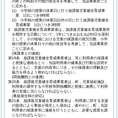
の終了の時刻その他の状況等を考慮して，当該事業所ごと
に定める。
(1)
小学校の授業の休業日に行う放課後児童健全育成事
業 1日につき8時間
(2)
小学校の授業の休業日以外の日に行う放課後児童健全
育成事業 1日につき3時間
2
放課後児童健全育成事業者は，放課後児童健全育成事業所
を開所する日数について，1年につきおおむね250日を原則
として，その地域における児童の保護者の就労日数，小学
校の授業の休業日その他の状況等を考慮して，当該事業所
ごとに定める。
(保護者との連絡)
第19条
放課後児童健全育成事業者は，常に利用者の保護者
と密接な連絡をとり，当該利用者の健康及び行動を説明す
るとともに，支援の内容等につき，その保護者の理解及び
協力を得るよう努めなければならない。
(関係機関との連携)
第20条
放課後児童健全育成事業者は，町，児童福祉施設，
利用者の通学する小学校等関係機関と密接に連携して利用
者の支援に当たらなければならない。
(事故発生時の対応)
第21条
放課後児童健全育成事業者は，利用者に対する支援
の提供により事故が発生した場合は，速やかに，町，当該
利用者の保護者等に連絡を行うとともに，必要な措置を講
じなければならない。