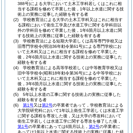
388号)
による大学において土木工学科若しくはこれに相
当する課程を修めて卒業した後，1年以上水道に関する技
術上の実務に従事した経験を有する者
(2)
学校教育法による大学の土木工学科又はこれに相当す
る課程において衛生工学及び水道工学に関する学科目以
外の学科目を修めて卒業した後，1年6箇月以上水道に関
する技術上の実務に従事した経験を有する者
(3)
学校教育法による短期大学若しくは高等専門学校又は
旧専門学校令
(明治36年勅令第61号)
による専門学校にお
いて土木科又はこれに相当する課程を修めて卒業した
後，2年6箇月以上水道に関する技術上の実務に従事した
経験を有する者
(4)
学校教育法による高等学校若しくは中等教育学校又は
旧中等学校令
(昭和18年勅令第36号)
による中等学校にお
いて土木科又はこれに相当する課程を修めて卒業した
後，3年6箇月以上水道に関する技術上の実務に従事した
経験を有する者
(5)
5年以上水道の工事に関する技術上の実務に従事した
経験を有する者
(6)
第1号
又は
第2号
の卒業者であって，学校教育法による
大学院研究科において1年以上衛生工学若しくは水道工学
に関する課程を専攻した後，又は大学の専攻科において
衛生工学若しくは水道工学に関する専攻を修了した後，
第1号
の卒業者にあっては6箇月以上，
第2号
の卒業者に
あっては1年以上水道に関する技術上の実務に従事した経