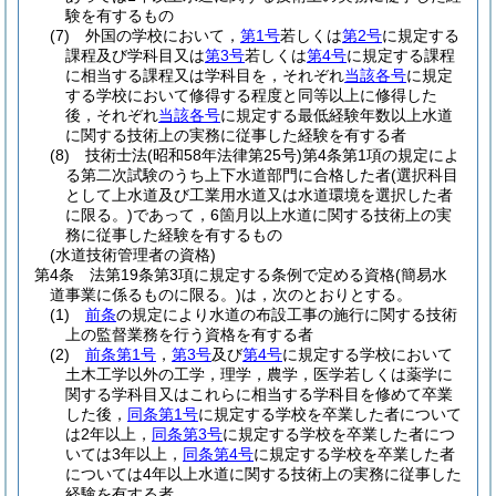
験を有するもの
(7)
外国の学校において，
第1号
若しくは
第2号
に規定する
課程及び学科目又は
第3号
若しくは
第4号
に規定する課程
に相当する課程又は学科目を，それぞれ
当該各号
に規定
する学校において修得する程度と同等以上に修得した
後，それぞれ
当該各号
に規定する最低経験年数以上水道
に関する技術上の実務に従事した経験を有する者
(8)
技術士法
(昭和58年法律第25号)
第4条第1項の規定によ
る第二次試験のうち上下水道部門に合格した者
(選択科目
として上水道及び工業用水道又は水道環境を選択した者
に限る。)
であって，6箇月以上水道に関する技術上の実
務に従事した経験を有するもの
(水道技術管理者の資格)
第4条
法第19条第3項に規定する条例で定める資格
(簡易水
道事業に係るものに限る。)
は，次のとおりとする。
(1)
前条
の規定により水道の布設工事の施行に関する技術
上の監督業務を行う資格を有する者
(2)
前条第1号
，
第3号
及び
第4号
に規定する学校において
土木工学以外の工学，理学，農学，医学若しくは薬学に
関する学科目又はこれらに相当する学科目を修めて卒業
した後，
同条第1号
に規定する学校を卒業した者について
は2年以上，
同条第3号
に規定する学校を卒業した者につ
いては3年以上，
同条第4号
に規定する学校を卒業した者
については4年以上水道に関する技術上の実務に従事した
経験を有する者