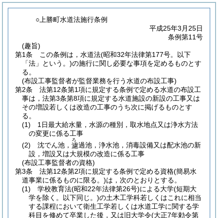
○上勝町水道法施行条例
平成25年3月25日
条例第11号
(趣旨)
第1条
この条例は，水道法
(昭和32年法律第177号。以下
「法」という。)
の施行に関し必要な事項を定めるものとす
る。
(布設工事監督者が監督業務を行う水道の布設工事)
第2条
法第12条第1項に規定する条例で定める水道の布設工
事は，法第3条第8項に規定する水道施設の新設の工事又は
その増設若しくは改造の工事のうち次に掲げるものとす
る。
(1)
1日最大給水量，水源の種別，取水地点又は浄水方法
の変更に係る工事
ろ
(2)
沈でん池，
過池，浄水池，消毒設備又は配水池の新
濾
設，増設又は大規模の改造に係る工事
(布設工事監督者の資格)
第3条
法第12条第2項に規定する条例で定める資格
(簡易水
道事業に係るものに限る。)
は，次のとおりとする。
(1)
学校教育法
(昭和22年法律第26号)
による大学
(短期大
学を除く。以下同じ。)
の土木工学科若しくはこれに相当
する課程において衛生工学若しくは水道工学に関する学
科目を修めて卒業した後，又は旧大学令
(大正7年勅令第