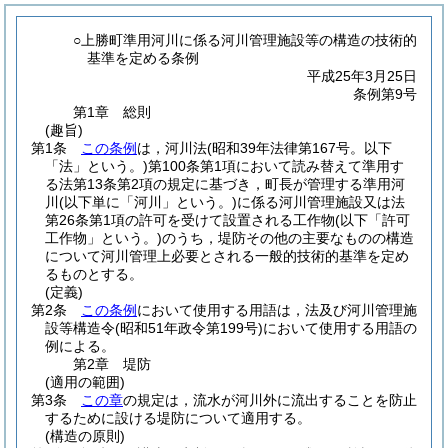
○上勝町準用河川に係る河川管理施設等の構造の技術的
基準を定める条例
平成25年3月25日
条例第9号
第1章
総則
(趣旨)
第1条
この条例
は，河川法
(昭和39年法律第167号。以下
「法」という。)
第100条第1項において読み替えて準用す
る法第13条第2項の規定に基づき，町長が管理する準用河
川
(以下単に「河川」という。)
に係る河川管理施設又は法
第26条第1項の許可を受けて設置される工作物
(以下「許可
工作物」という。)
のうち，堤防その他の主要なものの構造
について河川管理上必要とされる一般的技術的基準を定め
るものとする。
(定義)
第2条
この条例
において使用する用語は，法及び河川管理施
設等構造令
(昭和51年政令第199号)
において使用する用語の
例による。
第2章
堤防
(適用の範囲)
第3条
この章
の規定は，流水が河川外に流出することを防止
するために設ける堤防について適用する。
(構造の原則)