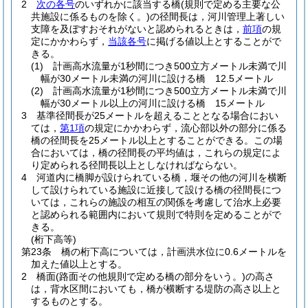
2
次の各号
のいずれかに該当する橋
(規則で定める主要な公
共施設に係るものを除く。)
の径間長は，河川管理上著しい
支障を及ぼすおそれがないと認められるときは，
前項
の規
定にかかわらず，
当該各号
に掲げる値以上とすることがで
きる。
(1)
計画高水流量が1秒間につき500立方メートル未満で川
幅が30メートル未満の河川に設ける橋 12.5メートル
(2)
計画高水流量が1秒間につき500立方メートル未満で川
幅が30メートル以上の河川に設ける橋 15メートル
3
基準径間長が25メートルを超えることとなる場合におい
ては，
第1項
の規定にかかわらず，流心部以外の部分に係る
橋の径間長を25メートル以上とすることができる。
この場
合においては，橋の径間長の平均値は，これらの規定によ
り定められる径間長以上としなければならない。
4
河道内に橋脚が設けられている橋，堰その他の河川を横断
して設けられている施設に近接して設ける橋の径間長につ
いては，これらの施設の相互の関係を考慮して治水上必要
と認められる範囲内において規則で特則を定めることがで
きる。
(桁下高等)
第23条
橋の桁下高については，計画洪水位に0.6メートルを
加えた値以上とする。
2
橋面
(路面その他規則で定める橋の部分をいう。)
の高さ
は，背水区間においても，橋が横断する堤防の高さ以上と
するものとする。