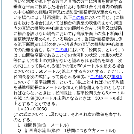
おいて洪水が流下する方向と直角の方向に河川を横断する
垂直な平面に投影した場合における隣り合う河道内の橋脚
の中心線間の距離
(河岸又は堤防
(計画横断形が定められて
いる場合には，計画堤防。以下
この条
において同じ。)
に橋
台を設ける場合においては橋台の胸壁の表側の面から河道
内の直近の橋脚の中心線までの距離を含み，河岸又は堤防
に橋台を設けない場合においては当該平面上の流下断面
(計
画横断形が定められている場合には，当該計画横断形に係
る流下断面)
の上部の角から河道内の直近の橋脚の中心線ま
での距離を含む。以下
この条
において「径間長」という。)
は，山間狭窄部であることその他河川の状況，地形の状況
等により治水上の支障がないと認められる場合を除き，次
の式によって得られる値
(その値が50メートルを超える場合
においては，50メートル)
以上とするものとする。
ただし，
径間長を次の式によって得られる値
(以下
この項
及び
第3項
において「基準径間長」という。)
以上とすればその平均値
を基準径間長に5メートルを加えた値を超えるものとしなけ
ればならないときは，径間長は，基準径間長から5メートル
を減じた値
(30メートル未満となるときは，30メートル)
以
上とすることができる。
L＝20＋0.005Q
(この式において，L及びQは，それぞれ次の数値を表すも
のとする。
L 径間長
(単位 メートル)
Q 計画高水流量
(単位 1秒間につき立方メートル)
)