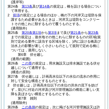
(護岸等)
第24条
第13条
及び
第14条
の規定は，橋を設ける場合につい
て準用する。
2
前項
の規定による場合のほか，橋の下の河岸又は堤防を保
護するため必要があるときは，河岸又は堤防をコンクリー
トその他これに類するもので覆うものとする。
(適用除外)
第25条
第20条第1項
から
第3項
まで及び
第21条
から
第23条
までの規定は，遊水地その他これらに類するものの区域
(規
則で定める要件に該当する区域を除く。)
内に設ける橋及び
治水上の影響が著しく小さいものとして規則で定める橋に
ついては，適用しない。
第6章
伏せ越し
(適用の範囲)
第26条
この章
の規定は，用水施設又は排水施設である伏せ
越しについて適用する。
(構造の原則)
第27条
伏せ越しは，計画高水位以下の水位の流水の作用に
対して安全な構造とするものとする。
2
伏せ越しは，計画高水位以下の水位の洪水の流下を妨げ
ず，並びに付近の河岸及び河川管理施設の構造に著しい支
障を及ぼさない構造とするものとする。
第7章
雑則
(適用除外)
第28条
この条例
の規定は，次に掲げる河川管理施設又は許