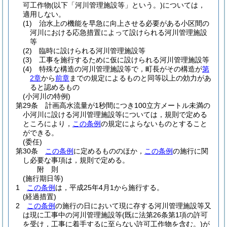
可工作物
(以下「河川管理施設等」という。)
については，
適用しない。
(1)
治水上の機能を早急に向上させる必要がある小区間の
河川における応急措置によって設けられる河川管理施設
等
(2)
臨時に設けられる河川管理施設等
(3)
工事を施行するために仮に設けられる河川管理施設等
(4)
特殊な構造の河川管理施設等で，町長がその構造が
第
2章
から
前章
までの規定によるものと同等以上の効力があ
ると認めるもの
(小河川の特例)
第29条
計画高水流量が1秒間につき100立方メートル未満の
小河川に設ける河川管理施設等については，規則で定める
ところにより，
この条例
の規定によらないものとすること
ができる。
(委任)
第30条
この条例
に定めるもののほか，
この条例
の施行に関
し必要な事項は，規則で定める。
附
則
(施行期日等)
1
この条例
は，平成25年4月1から施行する。
(経過措置)
2
この条例
の施行の日において現に存する河川管理施設等又
は現に工事中の河川管理施設等
(既に法第26条第1項の許可
を受け，工事に着手するに至らない許可工作物を含む。)
が