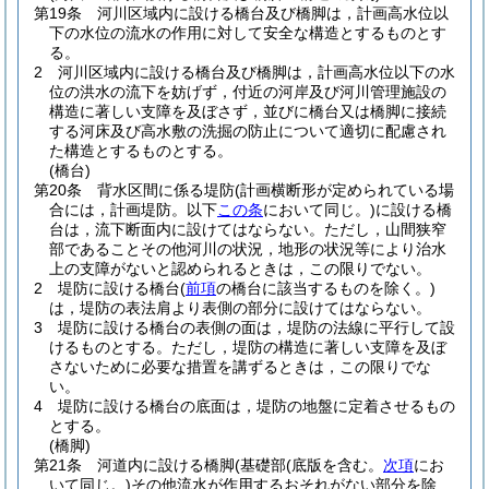
第19条
河川区域内に設ける橋台及び橋脚は，計画高水位以
下の水位の流水の作用に対して安全な構造とするものとす
る。
2
河川区域内に設ける橋台及び橋脚は，計画高水位以下の水
位の洪水の流下を妨げず，付近の河岸及び河川管理施設の
構造に著しい支障を及ぼさず，並びに橋台又は橋脚に接続
する河床及び高水敷の洗掘の防止について適切に配慮され
た構造とするものとする。
(橋台)
第20条
背水区間に係る堤防
(計画横断形が定められている場
合には，計画堤防。以下
この条
において同じ。)
に設ける橋
台は，流下断面内に設けてはならない。
ただし，山間狭窄
部であることその他河川の状況，地形の状況等により治水
上の支障がないと認められるときは，この限りでない。
2
堤防に設ける橋台
(
前項
の橋台に該当するものを除く。)
は，堤防の表法肩より表側の部分に設けてはならない。
3
堤防に設ける橋台の表側の面は，堤防の法線に平行して設
けるものとする。
ただし，堤防の構造に著しい支障を及ぼ
さないために必要な措置を講ずるときは，この限りでな
い。
4
堤防に設ける橋台の底面は，堤防の地盤に定着させるもの
とする。
(橋脚)
第21条
河道内に設ける橋脚
(基礎部
(底版を含む。
次項
にお
いて同じ。)
その他流水が作用するおそれがない部分を除