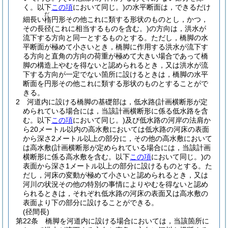
く。以下
この項
において同じ。)
の水平断面は，できるだけ
だ
細長い
円形その他これに類する形状のものとし，かつ，
楕
その長径
(これに相当するものを含む。)
の方向は，洪水が
流下する方向と同一とするものとする。
ただし，橋脚の水
平断面が極めて小さいとき，橋脚に作用する洪水が流下す
る方向と直角の方向の荷重が極めて大きい場合であって橋
脚の構造上やむを得ないと認められるとき，又は洪水が流
下する方向が一定でない箇所に設けるときは，橋脚の水平
断面を円形その他これに類する形状のものとすることがで
きる。
2
河道内に設ける橋脚の基礎部は，低水路
(計画横断形が定
められている場合には，当該計画横断形に係る低水路を含
む。以下
この項
において同じ。)
及び低水路の河岸の法肩か
ら20メートル以内の高水敷においては低水路の河床の表面
から深さ2メートル以上の部分に，その他の高水敷において
は高水敷
(計画横断形が定められている場合には，当該計画
横断形に係る高水敷を含む。以下
この項
において同じ。)
の
表面から深さ1メートル以上の部分に設けるものとする。
た
だし，河床の変動が極めて小さいと認められるとき，又は
河川の状況その他の特別の事情によりやむを得ないと認め
られるときは，それぞれ低水路の河床の表面又は高水敷の
表面より下の部分に設けることができる。
(径間長)
第22条
橋脚を河道内に設ける場合においては，当該箇所に