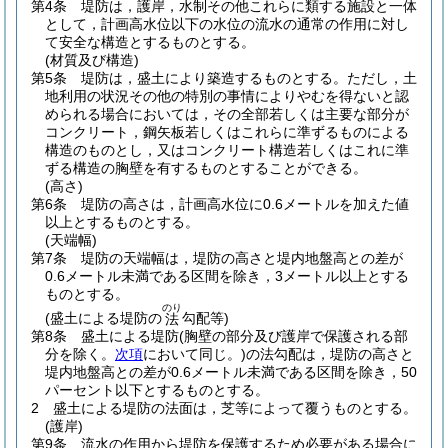
第4条
堤防は，護岸，水制その他これらに類する施設と一体
として，計画高水位以下の水位の流水の通常の作用に対し
て安全な構造とするものとする。
(材質及び構造)
第5条
堤防は，盛土により築造するものとする。
ただし，土
地利用の状況その他の特別の事情によりやむを得ないと認
められる場合においては，その全部若しくは主要な部分が
コンクリート，鋼矢板若しくはこれらに準ずるものによる
構造のものとし，又はコンクリート構造若しくはこれに準
ずる構造の胸壁を有するものとすることができる。
(高さ)
第6条
堤防の高さは，計画高水位に0.6メートルを加えた値
以上とするものとする。
(天端幅)
第7条
堤防の天端幅は，堤防の高さと堤内地盤高との差が
0.6メートル未満である区間を除き，3メートル以上とする
ものとする。
のり
(盛土による堤防の
勾配等)
法
第8条
盛土による堤防
(胸壁の部分及び護岸で保護される部
分を除く。
次項
において同じ。)
の法勾配は，堤防の高さと
堤内地盤高との差が0.6メートル未満である区間を除き，50
パーセント以下とするものとする。
2
盛土による堤防の法面は，芝等によって覆うものとする。
(護岸)
第9条
流水の作用から堤防を保護するため必要がある場合に