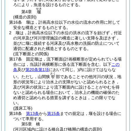
ろにより，魚道を設けるものとする。
せき
第4章
堰
(構造の原則)
第16条
堰は，計画高水位以下の水位の流水の作用に対して
安全な構造とするものとする。
2
堰は，計画高水位以下の水位の洪水の流下を妨げず，付近
の河岸及び河川管理施設の構造に著しい支障を及ぼさず，
並びに堰に接続する河床及び高水敷の洗掘の防止について
適切に配慮された構造とするものとする。
(流下断面との関係)
第17条
固定堰は，流下断面
(計画横断形が定められている場
合には，当該計画横断形に係る流下断面を含む。以下
この
条
及び
第20条第1項
において同じ。)
内に設けてはならな
さく
い。
ただし，山間狭
部であることその他河川の状況，地
窄
形の状況等により治水上の支障がないと認められるとき，
及び河床の状況により流下断面内に設けることがやむを得
ないと認められる場合において，治水上の機能の確保のた
め適切と認められる措置を講ずるときは，この限りでな
い。
(護床工等)
第18条
第13条
から
第15条
までの規定は，堰を設ける場合に
ついて準用する。
第5章
橋
(河川区域内に設ける橋台及び橋脚の構造の原則)