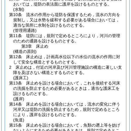
おいては，堤防の表法面に護岸を設けるものとする。
(水制)
第10条
流水の作用から堤防を保護するため，流水の方向を
規制し，又は水勢を緩和する必要がある場合においては，
適当な箇所に水制を設けるものとする。
(管理用通路)
第11条
堤防には，規則で定めるところにより，河川の管理
のための通路を設けるものとする。
第3章
床止め
(構造の原則)
第12条
床止めは，計画高水位以下の水位の流水の作用に対
して安全な構造とするものとする。
2
床止めは，付近の河岸及び河川管理施設の構造に著しい支
障を及ぼさない構造とするものとする。
(護床工)
第13条
床止めを設ける場合において，これを接続する河床
の洗掘を防止するため必要があるときは，適当な護床工を
設けるものとする。
(護岸)
第14条
床止めを設ける場合においては，流水の変化に伴う
河岸又は堤防の洗掘を防止するため，規則で定めるところ
により，護岸を設けるものとする。
(魚道)
第15条
床止めを設ける場合において，魚類の遡上等を妨げ
ないようにするため必要があるときは，規則で定めるとこ