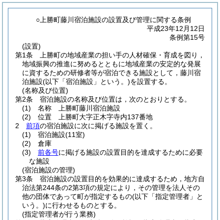
○上勝町藤川宿泊施設の設置及び管理に関する条例
平成23年12月12日
条例第15号
(設置)
第1条
上勝町の地域産業の担い手の人材確保・育成を図り，
地域振興の推進に努めるとともに地域産業の安定的な発展
に資するための研修者等が宿泊できる施設として，藤川宿
泊施設
(以下「宿泊施設」という。)
を設置する。
(名称及び位置)
第2条
宿泊施設の名称及び位置は，次のとおりとする。
(1)
名称 上勝町藤川宿泊施設
(2)
位置 上勝町大字正木字寺内137番地
2
前項
の宿泊施設に次に掲げる施設を置く。
(1)
宿泊施設
(11室)
(2)
倉庫
(3)
前各号
に掲げる施設の設置目的を達成するために必要
な施設
(宿泊施設の管理)
第3条
宿泊施設の設置目的を効果的に達成するため，地方自
治法第244条の2第3項の規定により，その管理を法人その
他の団体であって町が指定するもの
(以下「指定管理者」と
いう。)
に行わせるものとする。
(指定管理者が行う業務)