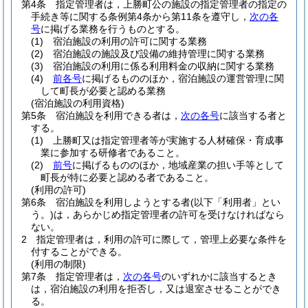
第4条
指定管理者は，上勝町公の施設の指定管理者の指定の
手続き等に関する条例第4条から第11条を遵守し，
次の各
号
に掲げる業務を行うものとする。
(1)
宿泊施設の利用の許可に関する業務
(2)
宿泊施設の施設及び設備の維持管理に関する業務
(3)
宿泊施設の利用に係る利用料金の収納に関する業務
(4)
前各号
に掲げるもののほか，宿泊施設の運営管理に関
して町長が必要と認める業務
(宿泊施設の利用資格)
第5条
宿泊施設を利用できる者は，
次の各号
に該当する者と
する。
(1)
上勝町又は指定管理者等が実施する人材確保・育成事
業に参加する研修者であること。
(2)
前号
に掲げるもののほか，地域産業の担い手等として
町長が特に必要と認める者であること。
(利用の許可)
第6条
宿泊施設を利用しようとする者
(以下「利用者」とい
う。)
は，あらかじめ指定管理者の許可を受けなければなら
ない。
2
指定管理者は，利用の許可に際して，管理上必要な条件を
付することができる。
(利用の制限)
第7条
指定管理者は，
次の各号
のいずれかに該当するとき
は，宿泊施設の利用を拒否し，又は退室させることができ
る。