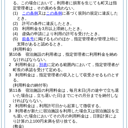
る。
この場合において，利用者に損害を生じても町又は指
定管理者は，その責めを負わない。
(1)
この条例
又は
この条例
に基づく規則の規定に違反した
とき。
(2)
許可の条件に違反したとき。
(3)
利用料金を3月以上滞納したとき。
(4)
虚偽の申請により利用の許可を受けたとき。
(5)
前各号
に掲げるもののほか，指定管理者が管理上特に
支障があると認めるとき。
(利用料金)
第10条
宿泊施設の利用者は，指定管理者に利用料金を納め
なければならない。
2
利用料金は，
別表
に定める範囲内において，指定管理者が
町長の承認を受けて定める。
3
利用料金は，指定管理者の収入として収受させるものとす
る。
(利用料金の納付等)
第11条
宿泊施設の利用料金は，毎月末日
(月の途中で立ち退
いた場合は，立ち退いた日)
までにその月分までを納付しな
ければならない。
2
利用料金は，利用許可日から起算して徴収する。
3
利用者が新たに宿泊施設を利用した場合又は宿泊施設を立
ち退いた場合においてその月の利用料金は，日割計算によ
り計算の上100円未満を切り捨てる。
(敷金)