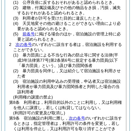
(1)
公序良俗に反するおそれがあると認められるとき。
(2)
建物，付属設備及びその他の物品をき損，汚損，滅失
するおそれがあると認められるとき。
(3)
利用者が許可を受けた目的に違反したとき。
(4)
天災地変その他の避けることができない理由により必
要があると認められるとき。
(5)
前各号
に掲げる場合のほか，宿泊施設の管理上特に必
要と認められるとき。
2
次の各号
のいずれかに該当する者は，宿泊施設を利用する
ことができない。
(1)
暴力団員による不当な行為の防止等に関する法律
(平
成3年法律第77号)
第2条第6号に規定する暴力団員
(以下
「暴力団員」という。)
及び暴力団関係者
(2)
暴力団員を同伴し，又は紹介して宿泊施設を利用させ
た者
(3)
宿泊施設の利用申込みの受理後，申込者又は宿泊施設
利用者が暴力団員及び暴力団関係者と判明した場合の当
該利用者
(利用権の譲渡の禁止)
第8条
利用者は，利用目的以外のことに利用し，又は利用権
を他人に譲渡し，若しくは転貸してはならない。
(利用許可の変更及び取消し)
第9条
宿泊施設の利用に際し，
次の各号
のいずれかに該当す
るときは，指定管理者は，利用許可の条件を変更し，若し
くは利用を停止し，又は利用許可を取り消すことができ