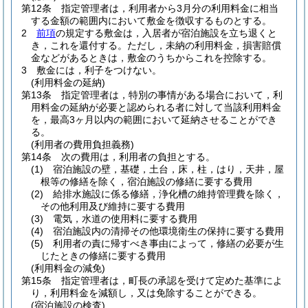
第12条
指定管理者は，利用者から3月分の利用料金に相当
する金額の範囲内において敷金を徴収するものとする。
2
前項
の規定する敷金は，入居者が宿泊施設を立ち退くと
き，これを還付する。
ただし，未納の利用料金，損害賠償
金などがあるときは，敷金のうちからこれを控除する。
3
敷金には，利子をつけない。
(利用料金の延納)
第13条
指定管理者は，特別の事情がある場合において，利
用料金の延納が必要と認められる者に対して当該利用料金
を，最高3ヶ月以内の範囲において延納させることができ
る。
(利用者の費用負担義務)
第14条
次の費用は，利用者の負担とする。
(1)
宿泊施設の壁，基礎，土台，床，柱，はり，天井，屋
根等の修繕を除く，宿泊施設の修繕に要する費用
(2)
給排水施設に係る修繕，浄化槽の維持管理費を除く，
その他利用及び維持に要する費用
(3)
電気，水道の使用料に要する費用
(4)
宿泊施設内の清掃その他環境衛生の保持に要する費用
(5)
利用者の責に帰すべき事由によって，修繕の必要が生
じたときの修繕に要する費用
(利用料金の減免)
第15条
指定管理者は，町長の承認を受けて定めた基準によ
り，利用料金を減額し，又は免除することができる。
(宿泊施設の検査)