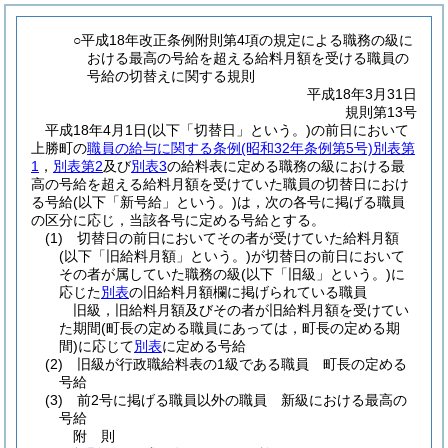
○平成18年改正条例附則第4項の規定による職務の級に
おける最高の号給を超える給料月額を受ける職員の
号給の切替えに関する規則
平成18年3月31日
規則第13号
平成18年4月1日
(以下「切替日」という。)
の前日において
上勝町の
職員の給与に関する条例
(昭和32年条例第5号)
別表第
1
，
別表第2
及び
別表3
の給料表に定める職務の級における最
高の号給を超える給料月額を受けていた職員の切替日におけ
る号給
(以下「新号給」という。)
は，次の各号に掲げる職員
の区分に応じ，当該各号に定める号給とする。
(1)
切替日の前日においてその者が受けていた給料月額
(以下「旧給料月額」という。)
が切替日の前日において
その者が属していた職務の級
(以下「旧級」という。)
に
応じた
別表
の旧給料月額欄に掲げられている職員
旧級，旧給料月額及びその者が旧給料月額を受けてい
た期間
(町長の定める職員にあっては，町長の定める期
間)
に応じて
別表
に定める号給
(2)
旧級が行政職給料表の1級である職員 町長の定める
号給
(3)
前2号に掲げる職員以外の職員 新級における最高の
号給
附
則