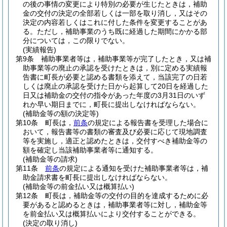
の後の事情の変更により特別の必要が生じたときは，補助
金の交付の決定の全部若しくは一部を取り消し，又はその
決定の内容若しくはこれに付した条件を変更することがあ
る。
ただし，補助事業のうち既に経過した期間にかかる部
分については，この限りでない。
(実績報告)
第9条
補助事業者等は，補助事業等が完了したとき，又は補
助事業等の廃止の承認を受けたときは，別に定める実績報
告書に町長が必要と認める書類を添えて，当該完了の日若
しくは廃止の承認を受けた日から起算して20日を経過した
日又は補助金の交付の指令があった年度の3月31日のいず
れか早い期日までに，町長に提出しなければならない。
(補助金等の額の決定等)
第10条
町長は，
前条
の規定による報告書を受理した場合に
おいて，報告書等の書類の審査及び必要に応じて現地調査
等を実施し，適正と認めたときは，交付すべき補助金等の
額を確定し当該補助事業者等に通知する。
(補助金等の請求)
第11条
前条
の規定による通知を受けた補助事業者等は，補
助金請求書を町長に提出しなければならない。
(補助金等の前金払い又は概算払い)
第12条
町長は，補助金等の交付の目的を達成するために必
要があると認めるときは，補助事業者等に対し，補助金等
を前金払い又は概算払いにより交付することができる。
(決定の取り消し)