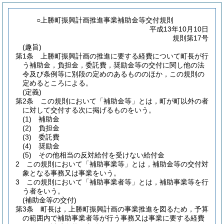
○上勝町振興計画推進事業補助金等交付規則
平成13年10月10日
規則第17号
(趣旨)
第1条
上勝町振興計画の推進に要する経費について町長が行
う補助金，負担金，委託費，奨励金等の交付に関し他の法
令及び条例等に別段の定めのあるもののほか，この規則の
定めるところによる。
(定義)
第2条
この規則において「補助金等」とは，町が町以外の者
に対して交付する次に掲げるものをいう。
(1)
補助金
(2)
負担金
(3)
委託費
(4)
奨励金
(5)
その他相当の反対給付を受けない給付金
2
この規則において「補助事業等」とは，補助金等の交付対
象となる事務又は事業をいう。
3
この規則において「補助事業者等」とは，補助事業等を行
う者をいう。
(補助金等の交付)
第3条
町長は，上勝町振興計画の事業推進を図るため，予算
の範囲内で補助事業者等が行う事務又は事業に要する経費