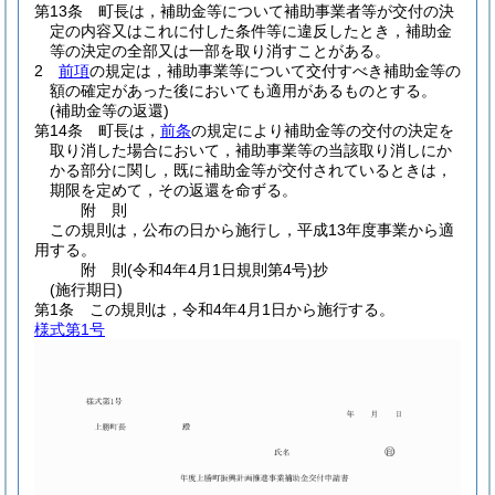
第13条
町長は，補助金等について補助事業者等が交付の決
定の内容又はこれに付した条件等に違反したとき，補助金
等の決定の全部又は一部を取り消すことがある。
2
前項
の規定は，補助事業等について交付すべき補助金等の
額の確定があった後においても適用があるものとする。
(補助金等の返還)
第14条
町長は，
前条
の規定により補助金等の交付の決定を
取り消した場合において，補助事業等の当該取り消しにか
かる部分に関し，既に補助金等が交付されているときは，
期限を定めて，その返還を命ずる。
附
則
この規則は，公布の日から施行し，平成13年度事業から適
用する。
附
則
(令和4年4月1日
規則第4号)
抄
(施行期日)
第1条
この規則は，令和4年4月1日から施行する。
様式第1号