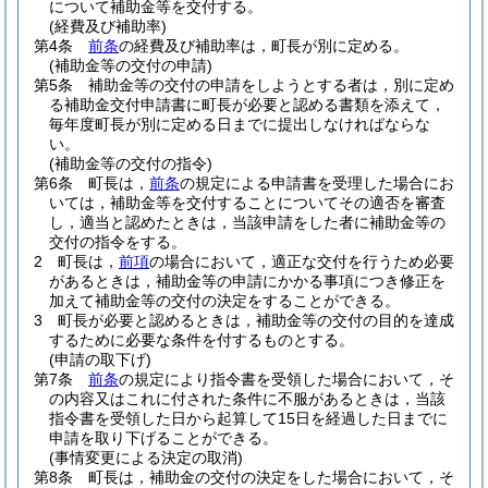
について補助金等を交付する。
(経費及び補助率)
第4条
前条
の経費及び補助率は，町長が別に定める。
(補助金等の交付の申請)
第5条
補助金等の交付の申請をしようとする者は，別に定め
る補助金交付申請書に町長が必要と認める書類を添えて，
毎年度町長が別に定める日までに提出しなければならな
い。
(補助金等の交付の指令)
第6条
町長は，
前条
の規定による申請書を受理した場合にお
いては，補助金等を交付することについてその適否を審査
し，適当と認めたときは，当該申請をした者に補助金等の
交付の指令をする。
2
町長は，
前項
の場合において，適正な交付を行うため必要
があるときは，補助金等の申請にかかる事項につき修正を
加えて補助金等の交付の決定をすることができる。
3
町長が必要と認めるときは，補助金等の交付の目的を達成
するために必要な条件を付するものとする。
(申請の取下げ)
第7条
前条
の規定により指令書を受領した場合において，そ
の内容又はこれに付された条件に不服があるときは，当該
指令書を受領した日から起算して15日を経過した日までに
申請を取り下げることができる。
(事情変更による決定の取消)
第8条
町長は，補助金の交付の決定をした場合において，そ