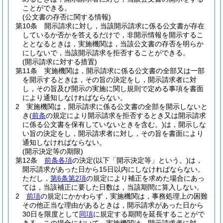
ことができる。
(公文書の存否に関する情報)
第10条
開示請求に対し，当該開示請求に係る公文書が存在
しているか否かを答えるだけで，非開示情報を開示するこ
ととなるときは，実施機関は，当該公文書の存否を明らか
にしないで，当該開示請求を拒否することができる。
(開示請求に対する措置)
第11条
実施機関は，開示請求に係る公文書の全部又は一部
を開示するときは，その旨の決定をし，開示請求者に対
し，その旨及び開示の実施に関し規則で定める事項を書面
により通知しなければならない。
2
実施機関は，開示請求に係る公文書の全部を開示しないと
き
(
前条
の規定により開示請求を拒否するとき又は開示請求
に係る公文書を保有していないときを含む。)
は，開示しな
い旨の決定をし，開示請求者に対し，その旨を書面により
通知しなければならない。
(開示決定等の期限)
第12条
前条各項
の決定
(以下「開示決定等」という。)
は，
開示請求があった日から15日以内にしなければならない。
ただし，
第6条第2項
の規定により補正を求めた場合にあっ
ては，当該補正に要した日数は，当該期間に算入しない。
2
前項
の規定にかかわらず，実施機関は，事務処理上の困難
その他正当な理由があるときは，開示請求があった日から
30日を限度として
同項
に規定する期間を延長することがで