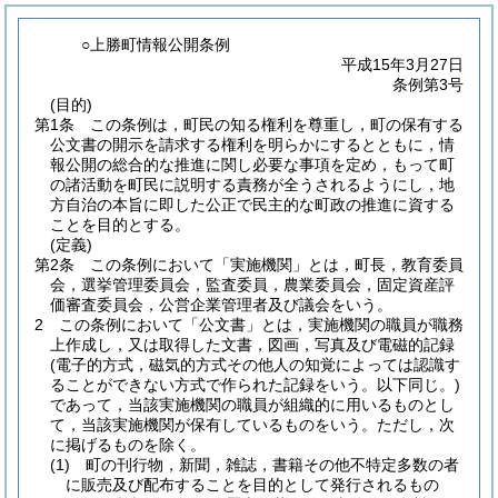
○上勝町情報公開条例
平成15年3月27日
条例第3号
(目的)
第1条
この条例は，町民の知る権利を尊重し，町の保有する
公文書の開示を請求する権利を明らかにするとともに，情
報公開の総合的な推進に関し必要な事項を定め，もって町
の諸活動を町民に説明する責務が全うされるようにし，地
方自治の本旨に即した公正で民主的な町政の推進に資する
ことを目的とする。
(定義)
第2条
この条例において「実施機関」とは，町長，教育委員
会，選挙管理委員会，監査委員，農業委員会，固定資産評
価審査委員会，公営企業管理者及び議会をいう。
2
この条例において「公文書」とは，実施機関の職員が職務
上作成し，又は取得した文書，図画，写真及び電磁的記録
(電子的方式，磁気的方式その他人の知覚によっては認識す
ることができない方式で作られた記録をいう。以下同じ。)
であって，当該実施機関の職員が組織的に用いるものとし
て，当該実施機関が保有しているものをいう。
ただし，次
に掲げるものを除く。
(1)
町の刊行物，新聞，雑誌，書籍その他不特定多数の者
に販売及び配布することを目的として発行されるもの