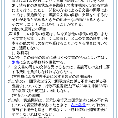
覧又は写しの交付により，電磁的記録についてはその種
別，情報化の進展状況等を勘案して実施機関が定める方法
により行う。
ただし，閲覧の方法による公文書の開示にあ
っては，実施機関は，当該公文書の保存に支障を生ずるお
それがあると認めるときその他正当な理由があるときは，
その写しにより，これを行うことができる。
(他の制度等との調整)
第16条
この条例の規定は，法令又は他の条例の規定により
公文書を閲覧し，若しくは縦覧し，又は公文書の謄本，抄
本その他の写しの交付を受けることができる場合において
は，適用しない。
(手数料等)
第17条
この条例の規定に基づく公文書の開示については，
別表
に定める手数料を徴収する。
2
公文書の写しの交付を受けるものは，当該写しの交付に要
する費用を負担しなければならない。
(審理員による審理手続に関する規定の適用除外)
第17条の2
開示決定等又は開示請求に係る不作為に係る審
査請求については，行政不服審査法
(平成26年法律第68号)
第9条第1項の規定は，適用しない。
(審査会への諮問)
第18条
実施機関は，開示決定等又は開示請求に係る不作為
について審査請求があったときは，
次の各号
のいずれかに
該当する場合を除き，遅滞なく，上勝町情報公開審査会に
諮問しなければならない。