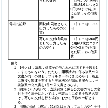
写しの交付
1件につき300円
に用紙1枚につき2
0円
(A3まで)
を加
えた額，その他実
費
電磁的記録
閲覧
(印刷物として
1件につき 300
出力したものの閲
円
覧)
写しの交付
(印刷物
1件につき300円
として出力したも
に用紙1枚につき2
のの交付)
0円
(A3まで)
を加
えた額，その他実
費
備考
1 1件とは，決裁，供覧その他これらに準ずる手続を1
にするものをいう。ただし，開示請求に係る複数の公
文書が同一の簿冊，フォルダー等にまとめられ，相互
に密接な関連を有すると実施機関が認める場合は，当
該複数の公文書を1件の公文書とみなす。
2 閲覧に引き続いて，当該閲覧に係る公文書の写しの交
付を行う場合においては，当該写しに係る手数料の額
は，写しの交付を行う場合における手数料の額とす
る。
3 用紙の両面に複写，印刷又は出力して写しの交付を行