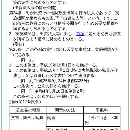
策の充実に努めるものとする。
(出資法人等の情報公開)
第24条
町が出資その他財政支出等を行う法人であって，実
施機関が定めるもの
(以下「出資法人等」という。)
は，こ
の条例の趣旨にのっとり情報公開を行うため必要な措置を
講ずるよう努めるものとする。
2
実施機関は，出資法人等に対し，
前項
に定める必要な措置
を講ずるよう指導に努めるものとする。
(委任)
第25条
この条例の施行に関し必要な事項は，実施機関が別
に定める。
附
則
1
この条例は，平成15年10月1日から施行する。
2
この条例は，平成15年4月1日以後に実施機関の職員が作
成し，又は取得した公文書について適用する。
附
則
(平成25年9月24日
条例第23号)
この条例は，公布の日から施行する。
附
則
(令和4年3月18日
条例第2号)
この条例は，公布の日から施行する。
別表
(第17条関係)
公文書の種類
開示の方法
手数料
文書，図画，写真
閲覧
1件につき 300
円