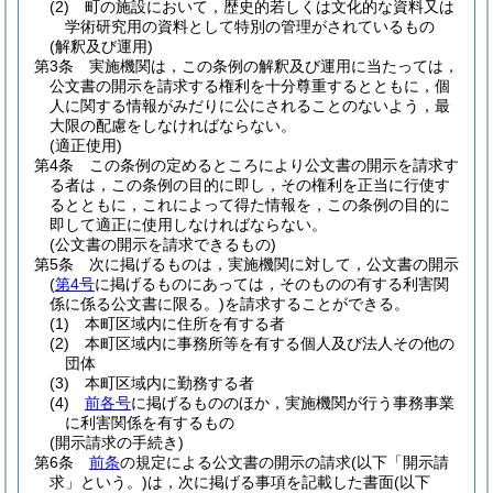
(2)
町の施設において，歴史的若しくは文化的な資料又は
学術研究用の資料として特別の管理がされているもの
(解釈及び運用)
第3条
実施機関は，この条例の解釈及び運用に当たっては，
公文書の開示を請求する権利を十分尊重するとともに，個
人に関する情報がみだりに公にされることのないよう，最
大限の配慮をしなければならない。
(適正使用)
第4条
この条例の定めるところにより公文書の開示を請求す
る者は，この条例の目的に即し，その権利を正当に行使す
るとともに，これによって得た情報を，この条例の目的に
即して適正に使用しなければならない。
(公文書の開示を請求できるもの)
第5条
次に掲げるものは，実施機関に対して，公文書の開示
(
第4号
に掲げるものにあっては，そのものの有する利害関
係に係る公文書に限る。)
を請求することができる。
(1)
本町区域内に住所を有する者
(2)
本町区域内に事務所等を有する個人及び法人その他の
団体
(3)
本町区域内に勤務する者
(4)
前各号
に掲げるもののほか，実施機関が行う事務事業
に利害関係を有するもの
(開示請求の手続き)
第6条
前条
の規定による公文書の開示の請求
(以下「開示請
求」という。)
は，次に掲げる事項を記載した書面
(以下