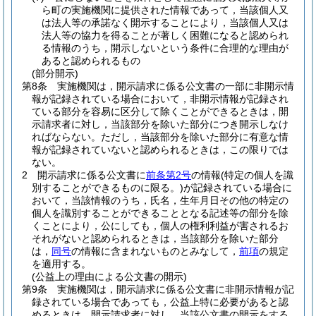
ら町の実施機関に提供された情報であって，当該個人又
は法人等の承諾なく開示することにより，当該個人又は
法人等の協力を得ることが著しく困難になると認められ
る情報のうち，開示しないという条件に合理的な理由が
あると認められるもの
(部分開示)
第8条
実施機関は，開示請求に係る公文書の一部に非開示情
報が記録されている場合において，非開示情報が記録され
ている部分を容易に区分して除くことができるときは，開
示請求者に対し，当該部分を除いた部分につき開示しなけ
ればならない。
ただし，当該部分を除いた部分に有意な情
報が記録されていないと認められるときは，この限りでは
ない。
2
開示請求に係る公文書に
前条第2号
の情報
(特定の個人を識
別することができるものに限る。)
が記録されている場合に
おいて，当該情報のうち，氏名，生年月日その他の特定の
個人を識別することができることとなる記述等の部分を除
くことにより，公にしても，個人の権利利益が害されるお
それがないと認められるときは，当該部分を除いた部分
は，
同号
の情報に含まれないものとみなして，
前項
の規定
を適用する。
(公益上の理由による公文書の開示)
第9条
実施機関は，開示請求に係る公文書に非開示情報が記
録されている場合であっても，公益上特に必要があると認
めるときは，開示請求者に対し，当該公文書の開示をする