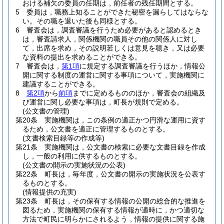
おける補欠の委員の任期は，前任者の残任期間とする。
5
委員は，職務上知ることができた秘密を漏らしてはならな
い。
その職を退いた後も同様とする。
6
審査会は，調査審議を行うため必要があると認めるとき
は，審査請求人，関係機関の職員その他の関係人に対し
て，出席を求め，その説明若しくは意見を聴き，又は必要
な資料の提出を求めることができる。
7
審査会は，
第1項
に規定する調査審議を行うほか，情報公
開に関する制度の運営に関する事項について，実施機関に
建議することができる。
8
第2項
から
前項
までに定めるもののほか，審査会の組織及
び運営に関し必要な事項は，町長が規則で定める。
(公文書の管理)
第20条
実施機関は，この条例の適正かつ円滑な運用に資す
るため，公文書を適正に管理するものとする。
(文書検索目録等の作成等)
第21条
実施機関は，公文書の検索に必要な文書目録を作成
し，一般の利用に供するものとする。
(公文書の開示の実施状況の公表)
第22条
町長は，毎年度，公文書の開示の実施状況を公表す
るものとする。
(情報提供の充実)
第23条
町長は，その保有する情報の公開の総合的な推進を
図るため，実施機関の保有する情報が適時に，かつ適切な
方法で町民に明らかにされるよう，情報の提供に関する施