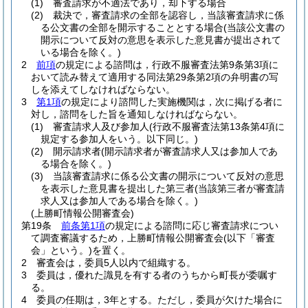
(1)
審査請求が不適法であり，却下する場合
(2)
裁決で，審査請求の全部を認容し，当該審査請求に係
る公文書の全部を開示することとする場合
(当該公文書の
開示について反対の意思を表示した意見書が提出されて
いる場合を除く。)
2
前項
の規定による諮問は，行政不服審査法第9条第3項に
おいて読み替えて適用する同法第29条第2項の弁明書の写
しを添えてしなければならない。
3
第1項
の規定により諮問した実施機関は，次に掲げる者に
対し，諮問をした旨を通知しなければならない。
(1)
審査請求人及び参加人
(行政不服審査法第13条第4項に
規定する参加人をいう。以下同じ。)
(2)
開示請求者
(開示請求者が審査請求人又は参加人であ
る場合を除く。)
(3)
当該審査請求に係る公文書の開示について反対の意思
を表示した意見書を提出した第三者
(当該第三者が審査請
求人又は参加人である場合を除く。)
(上勝町情報公開審査会)
第19条
前条第1項
の規定による諮問に応じ審査請求につい
て調査審議するため，上勝町情報公開審査会
(以下「審査
会」という。)
を置く。
2
審査会は，委員5人以内で組織する。
3
委員は，優れた識見を有する者のうちから町長が委嘱す
る。
4
委員の任期は，3年とする。
ただし，委員が欠けた場合に