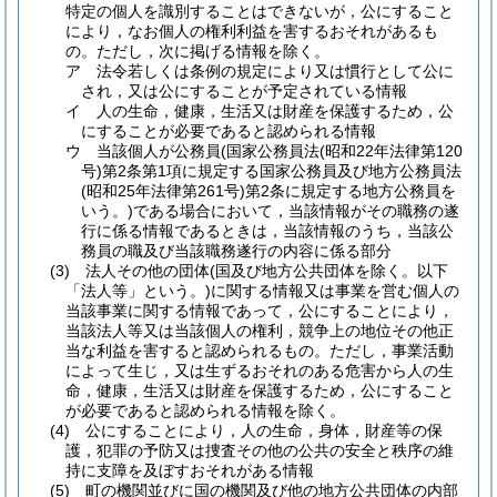
特定の個人を識別することはできないが，公にすること
により，なお個人の権利利益を害するおそれがあるも
の。
ただし，次に掲げる情報を除く。
ア
法令若しくは条例の規定により又は慣行として公に
され，又は公にすることが予定されている情報
イ
人の生命，健康，生活又は財産を保護するため，公
にすることが必要であると認められる情報
ウ
当該個人が公務員
(国家公務員法
(昭和22年法律第120
号)
第2条第1項に規定する国家公務員及び地方公務員法
(昭和25年法律第261号)
第2条に規定する地方公務員を
いう。)
である場合において，当該情報がその職務の遂
行に係る情報であるときは，当該情報のうち，当該公
務員の職及び当該職務遂行の内容に係る部分
(3)
法人その他の団体
(国及び地方公共団体を除く。以下
「法人等」という。)
に関する情報又は事業を営む個人の
当該事業に関する情報であって，公にすることにより，
当該法人等又は当該個人の権利，競争上の地位その他正
当な利益を害すると認められるもの。
ただし，事業活動
によって生じ，又は生ずるおそれのある危害から人の生
命，健康，生活又は財産を保護するため，公にすること
が必要であると認められる情報を除く。
(4)
公にすることにより，人の生命，身体，財産等の保
護，犯罪の予防又は捜査その他の公共の安全と秩序の維
持に支障を及ぼすおそれがある情報
(5)
町の機関並びに国の機関及び他の地方公共団体の内部