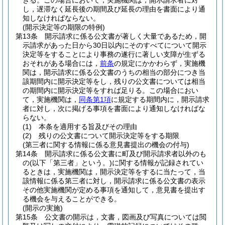
きる。
この場合において，実施機関は，開示請求者に対
し，遅滞なく延長後の期間及び延長の理由を書面により通
知しなければならない。
(開示決定等の期限の特例)
第13条
開示請求に係る公文書が著しく大量であるため，開
示請求があった日から30日以内にそのすべてについて開示
決定等をすることにより事務の遂行に著しい支障が生ずる
おそれがある場合には，
前条
の規定にかかわらず，実施機
関は，開示請求に係る公文書のうちの相当の部分につき当
該期間内に開示決定等をし，残りの公文書については相当
の期間内に開示決定等をすれば足りる。
この場合におい
て，実施機関は，
同条第1項
に規定する期間内に，開示請求
者に対し，次に掲げる事項を書面により通知しなければな
らない。
(1)
本条を適用する旨及びその理由
(2)
残りの公文書について開示決定等をする期限
(第三者に関する情報に係る意見書提出の機会の付与)
第14条
開示請求に係る公文書に町及び開示請求者以外のも
の
(以下「第三者」という。)
に関する情報が記録されてい
るときは，実施機関は，開示決定等をするに当たって，当
該情報に係る第三者に対し，開示請求に係る公文書の表示
その他実施機関が定める事項を通知して，意見書を提出す
る機会を与えることができる。
(開示の実施)
第15条
公文書の開示は，文書，図画及び写真については閲