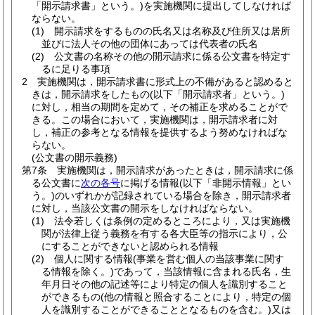
「開示請求書」という。)
を実施機関に提出してしなければ
ならない。
(1)
開示請求をするものの氏名又は名称及び住所又は居所
並びに法人その他の団体にあっては代表者の氏名
(2)
公文書の名称その他の開示請求に係る公文書を特定す
るに足りる事項
2
実施機関は，開示請求書に形式上の不備があると認めると
きは，開示請求をしたもの
(以下「開示請求者」という。)
に対し，相当の期間を定めて，その補正を求めることがで
きる。
この場合において，実施機関は，開示請求者に対
し，補正の参考となる情報を提供するよう努めなければな
らない。
(公文書の開示義務)
第7条
実施機関は，開示請求があったときは，開示請求に係
る公文書に
次の各号
に掲げる情報
(以下「非開示情報」とい
う。)
のいずれかが記録されている場合を除き，開示請求者
に対し，当該公文書の開示をしなければならない。
(1)
法令若しくは条例の定めるところにより，又は実施機
関が法律上従う義務を有する各大臣等の指示により，公
にすることができないと認められる情報
(2)
個人に関する情報
(事業を営む個人の当該事業に関す
る情報を除く。)
であって，当該情報に含まれる氏名，生
年月日その他の記述等により特定の個人を識別すること
ができるもの
(他の情報と照合することにより，特定の個
人を識別することができることとなるものを含む。)
又は