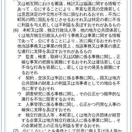
又は相互間における審議，検討又は協議に関する情報で
あって，公にすることにより，率直な意見の交換若しく
は意思決定の中立性が不当に損なわれるおそれ，不当に
町民の間に混乱を生じさせるおそれ又は特定の者に不当
に利益を与え若しくは不利益を及ぼすおそれがあるもの
(6)
本町又は国，独立行政法人等，他の地方公共団体若し
くは地方独立行政法人が行う事務又は事業に関する情報
であって，公にすることにより，次に掲げるおそれその
他当該事務又は事業の性質上，当該事務又は事業の適正
な遂行に支障を及ぼすおそれがあるもの
ア
監査，検査，取締り又は試験に係る事務に関し，正
確な事実の把握を困難にするおそれ又は違法若しくは
不当な行為を容易にし，若しくはその発見を困難にす
るおそれ
イ
契約，交渉又は争訟に係る事務に関し，国又は地方
公共団体の財産上の利益又は当事者としての地位を不
当に害するおそれ
ウ
調査研究に係る事務に関し，その公正かつ能率的な
遂行を不当に阻害するおそれ
エ
人事管理に係る事務に関し，公正かつ円滑な人事の
確保に支障を及ぼすおそれ
オ
独立行政法人等，本町若しくは地方公共団体が経営
する企業又は地方独立行政法人に係る事業に関し，そ
の企業経営上の正当な利益を害するおそれ
(7)
公にしないことを条件として任意に個人又は法人等か