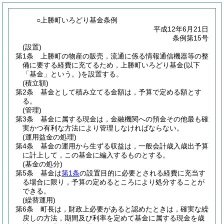
○上勝町いろどり基金条例
平成12年6月21日
条例第15号
(設置)
第1条
上勝町の物産の販売，流通に係る情報通信機器等の整
備に要する経費に充てるため，上勝町いろどり基金
(以下
「基金」という。)
を設置する。
(積立額)
第2条
基金として積み立てる金額は，予算で定める額とす
る。
(管理)
第3条
基金に属する現金は，金融機関への預金その他最も確
実かつ有利な方法により管理しなければならない。
(運用益金の処理)
第4条
基金の運用から生ずる収益は，一般会計歳入歳出予算
に計上して，この基金に編入するものとする。
(基金の処分)
第5条
基金は
第1条
の設置目的に必要とされる経費に充当す
る場合に限り，予算の定めるところにより処分することが
できる。
(繰替運用)
第6条
町長は，財政上必要があると認めたときは，確実な繰
戻しの方法，期間及び利率を定めて基金に属する現金を歳