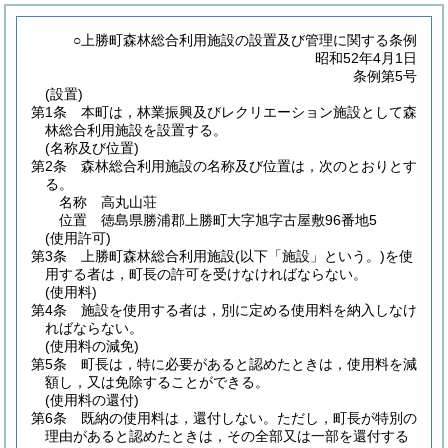
○上勝町森林総合利用施設の設置及び管理に関する条例
昭和52年4月1日
条例第5号
(設置)
第1条
本町は，林業振興及びレクリエーション施設として森
林総合利用施設を設置する。
(名称及び位置)
第2条
森林総合利用施設の名称及び位置は，次のとおりとす
る。
名称 高丸山荘
位置 徳島県勝浦郡上勝町大字旭字古屋敷96番地5
(使用許可)
第3条
上勝町森林総合利用施設
(以下「施設」という。)
を使
用する者は，町長の許可を受けなければならない。
(使用料)
第4条
施設を使用する者は，別に定める使用料を納入しなけ
ればならない。
(使用料の減免)
第5条
町長は，特に必要があると認めたときは，使用料を減
額し，又は免除することができる。
(使用料の還付)
第6条
既納の使用料は，還付しない。
ただし，町長が特別の
理由があると認めたときは，その全部又は一部を還付する