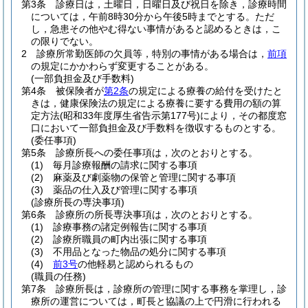
第3条
診療日は，土曜日，日曜日及び祝日を除き，診療時間
については，午前8時30分から午後5時までとする。
ただ
し，急患その他やむ得ない事情があると認めるときは，こ
の限りでない。
2
診療所常勤医師の欠員等，特別の事情がある場合は，
前項
の規定にかかわらず変更することがある。
(一部負担金及び手数料)
第4条
被保険者が
第2条
の規定による療養の給付を受けたと
きは，健康保険法の規定による療養に要する費用の額の算
定方法
(昭和33年度厚生省告示第177号)
により，その都度窓
口において一部負担金及び手数料を徴収するものとする。
(委任事項)
第5条
診療所長への委任事項は，次のとおりとする。
(1)
毎月診療報酬の請求に関する事項
(2)
麻薬及び劇薬物の保管と管理に関する事項
(3)
薬品の仕入及び管理に関する事項
(診療所長の専決事項)
第6条
診療所の所長専決事項は，次のとおりとする。
(1)
診療事務の諸定例報告に関する事項
(2)
診療所職員の町内出張に関する事項
(3)
不用品となった物品の処分に関する事項
(4)
前3号
の他軽易と認められるもの
(職員の任務)
第7条
診療所長は，診療所の管理に関する事務を掌理し，診
療所の運営については，町長と協議の上で円滑に行われる