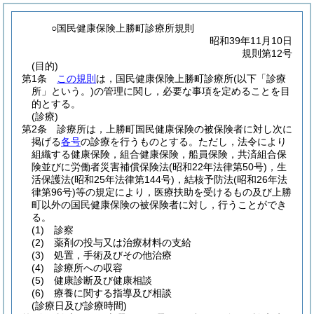
○国民健康保険上勝町診療所規則
昭和39年11月10日
規則第12号
(目的)
第1条
この規則
は，国民健康保険上勝町診療所
(以下「診療
所」という。)
の管理に関し，必要な事項を定めることを目
的とする。
(診療)
第2条
診療所は，上勝町国民健康保険の被保険者に対し次に
掲げる
各号
の診療を行うものとする。
ただし，法令により
組織する健康保険，組合健康保険，船員保険，共済組合保
険並びに労働者災害補償保険法
(昭和22年法律第50号)
，生
活保護法
(昭和25年法律第144号)
，結核予防法
(昭和26年法
律第96号)
等の規定により，医療扶助を受けるもの及び上勝
町以外の国民健康保険の被保険者に対し，行うことができ
る。
(1)
診察
(2)
薬剤の投与又は治療材料の支給
(3)
処置，手術及びその他治療
(4)
診療所への収容
(5)
健康診断及び健康相談
(6)
療養に関する指導及び相談
(診療日及び診療時間)