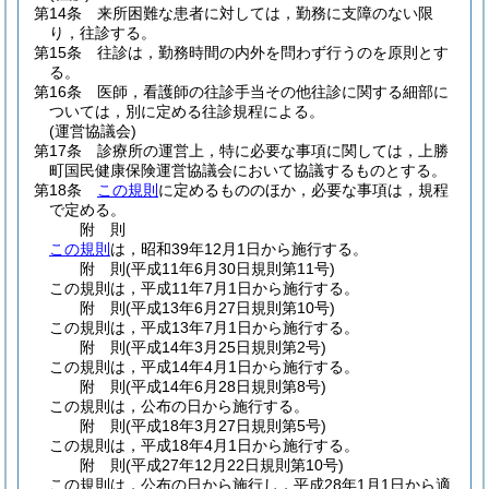
第14条
来所困難な患者に対しては，勤務に支障のない限
り，往診する。
第15条
往診は，勤務時間の内外を問わず行うのを原則とす
る。
第16条
医師，看護師の往診手当その他往診に関する細部に
ついては，別に定める往診規程による。
(運営協議会)
第17条
診療所の運営上，特に必要な事項に関しては，上勝
町国民健康保険運営協議会において協議するものとする。
第18条
この規則
に定めるもののほか，必要な事項は，規程
で定める。
附
則
この規則
は，昭和39年12月1日から施行する。
附
則
(平成11年6月30日
規則第11号)
この規則は，平成11年7月1日から施行する。
附
則
(平成13年6月27日
規則第10号)
この規則は，平成13年7月1日から施行する。
附
則
(平成14年3月25日
規則第2号)
この規則は，平成14年4月1日から施行する。
附
則
(平成14年6月28日
規則第8号)
この規則は，公布の日から施行する。
附
則
(平成18年3月27日
規則第5号)
この規則は，平成18年4月1日から施行する。
附
則
(平成27年12月22日
規則第10号)
この規則は，公布の日から施行し，平成28年1月1日から適