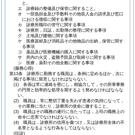
と。
エ
診療録の整備及び保管に関すること。
オ
一部負担金及び手数料その他収入金の請求及び窓口
における徴収に関する事項
カ
診療所職印の管守に関する事項
キ
診療所，日誌，出勤簿の整理に関する事項
ク
土地及び建物に関する事項
ケ
医療器材及び消耗品その他物品の出納，保管に関す
る事項
コ
薬品及び医療機械の購入に関する事項
サ
所内の火災，盗難予防及び取締りに関する事項
シ
医療，薬剤その他全般に関する事項
(服務心得)
第13条
診療所に勤務する職員は，条例に定めるほか，次に
掲げる事項に留意しなければならない。
(1)
各係は常に連絡を密にし，相協力して，その所掌事務
の円滑と効率的な処理を期するよう努めなければならな
い。
(2)
職員は，常に懇切丁重を失わず患者の気持になって，
その業務に当たり，診療所の使命に徹すること。
(3)
職員はその職務の遂行に当たっては，上司の職務上の
命令に忠実でなければならない。
(4)
職員は，診療所の信用を傷つけ，又は診療所全体の不
名誉となるような行為をしてはならない。
(往診)