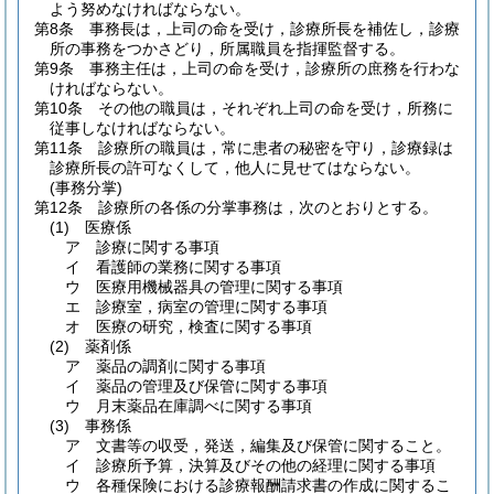
よう努めなければならない。
第8条
事務長は，上司の命を受け，診療所長を補佐し，診療
所の事務をつかさどり，所属職員を指揮監督する。
第9条
事務主任は，上司の命を受け，診療所の庶務を行わな
ければならない。
第10条
その他の職員は，それぞれ上司の命を受け，所務に
従事しなければならない。
第11条
診療所の職員は，常に患者の秘密を守り，診療録は
診療所長の許可なくして，他人に見せてはならない。
(事務分掌)
第12条
診療所の各係の分掌事務は，次のとおりとする。
(1)
医療係
ア
診療に関する事項
イ
看護師の業務に関する事項
ウ
医療用機械器具の管理に関する事項
エ
診療室，病室の管理に関する事項
オ
医療の研究，検査に関する事項
(2)
薬剤係
ア
薬品の調剤に関する事項
イ
薬品の管理及び保管に関する事項
ウ
月末薬品在庫調べに関する事項
(3)
事務係
ア
文書等の収受，発送，編集及び保管に関すること。
イ
診療所予算，決算及びその他の経理に関する事項
ウ
各種保険における診療報酬請求書の作成に関するこ