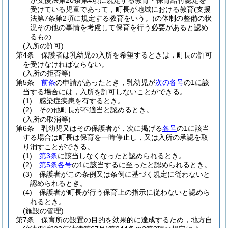
が支援法第20条第4項に規定する教育・保育給付認定を
受けている児童であって，町長が地域における教育
(支援
法第7条第2項に規定する教育をいう。)
の体制の整備の状
況その他の事情を考慮して保育を行う必要があると認め
るもの
(入所の許可)
第4条
保護者は乳幼児の入所を希望するときは，町長の許可
を受けなければならない。
(入所の拒否等)
第5条
前条
の申請があったとき，乳幼児が
次の各号
の1に該
当する場合には，入所を許可しないことができる。
(1)
感染症疾患を有するとき。
(2)
その他町長が不適当と認めるとき。
(入所の取消等)
第6条
乳幼児又はその保護者が，次に掲げる
各号
の1に該当
する場合は町長は保育を一時停止し，又は入所の承認を取
り消すことができる。
(1)
第3条
に該当しなくなったと認められるとき。
(2)
第5条各号
の1に該当するに至ったと認められるとき。
(3)
保護者がこの条例又は条例に基づく規定に従わないと
認められるとき。
(4)
保護者が町長が行う保育上の指示に従わないと認めら
れるとき。
(施設の管理)
第7条
保育所の設置の目的を効果的に達成するため，地方自