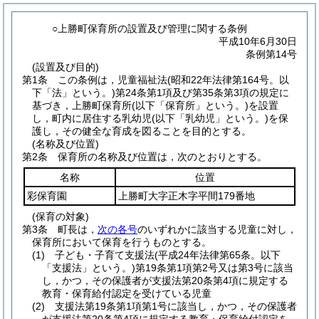
○上勝町保育所の設置及び管理に関する条例
平成10年6月30日
条例第14号
(設置及び目的)
第1条
この条例は，児童福祉法
(昭和22年法律第164号。以
下「法」という。)
第24条第1項及び第35条第3項の規定に
基づき，上勝町保育所
(以下「保育所」という。)
を設置
し，町内に居住する乳幼児
(以下「乳幼児」という。)
を保
護し，その健全な育成を図ることを目的とする。
(名称及び位置)
第2条
保育所の名称及び位置は，次のとおりとする。
名称
位置
彩保育園
上勝町大字正木字平間179番地
(保育の対象)
第3条
町長は，
次の各号
のいずれかに該当する児童に対し，
保育所において保育を行うものとする。
(1)
子ども・子育て支援法
(平成24年法律第65条。以下
「支援法」という。)
第19条第1項第2号又は第3号に該当
し，かつ，その保護者が支援法第20条第4項に規定する
教育・保育給付認定を受けている児童
(2)
支援法第19条第1項第1号に該当し，かつ，その保護者