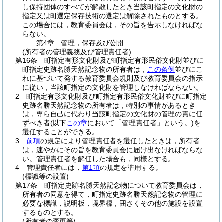
し保持団体のすべてが解散したとき当該町指定の文化財の
指定又は町選定保存技術の選定は解除されたものとする。
この場合には，教育委員会は，その旨を告示しなければな
らない。
第4章
管理，保存及び公開
(所有者の管理義務及び管理責任者)
第16条
町指定有形文化財及び町指定有形民俗文化財並びに
町指定史跡名勝天然記念物の所有者は，
この条例
並びにこ
れに基づいて発する教育委員会規則及び教育委員会の指示
に従い，当該町指定の文化財を管理しなければならない。
2
町指定有形文化財及び町指定有形民俗文化財並びに町指定
史跡名勝天然記念物の所有者は，特別の事情があるとき
は，専ら自己に代わり当該町指定の文化財の管理の責に任
ずべき者
(以下
この章
において「管理責任者」という。)
を
選任することができる。
3
前項
の規定により管理責任者を選任したときは，所有者
は，速やかにその旨を教育委員会に届け出なければならな
い。
管理責任者を解任した場合も，同様とする。
4
管理責任者には，
第1項
の規定を準用する。
(標識等の設置)
第17条
町指定史跡名勝天然記念物について教育委員会は，
所有者の同意を得て，町指定史跡名勝天然記念物の管理に
必要な標識，説明板，境界標，囲さくその他の施設を設置
するものとする。
(所有者の変更等)