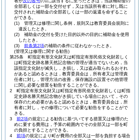
者が
次の各号
の1に該当するに至ったときは，当該補助金の
全部若しくは一部を交付せず，又は当該所有者に対し既に
交付された補助金の全部若しくは一部の返還を命ずること
ができる。
(1)
管理又は修理に関し条例，規則又は教育委員会規則に
違反したとき。
(2)
補助金の交付を受けた目的以外の目的に補助金を使用
したとき。
(3)
前条第2項
の補助の条件に従わなかったとき。
(管理又は修理に関する勧告)
第25条
町指定有形文化財又は町指定有形民俗文化財若しく
は町指定史跡名勝天然記念物の管理が適当でないため，当
該指定文化財が滅失し，き損し，又は盗み取られるおそれ
があると認めるときは，教育委員会は，所有者又は管理責
任者に対し，管理方法の改善，保存施設の設置その他管理
に関し必要な措置を勧告することができる。
2
町指定有形文化財又は町指定有形民俗文化財若しくは町指
定史跡名勝天然記念物がき損している場合において，その
保存のため必要があると認めるときは，教育委員会は，所
有者に対し，その修理について必要な勧告をすることがで
きる。
3
前2項
の規定による勧告に基づいてする措置又は修理のた
めに要する費用は，予算の範囲内でその全部又は一部を町
の負担とすることができる。
4
前項
の規定により町が費用の全部又は一部を負担する場合