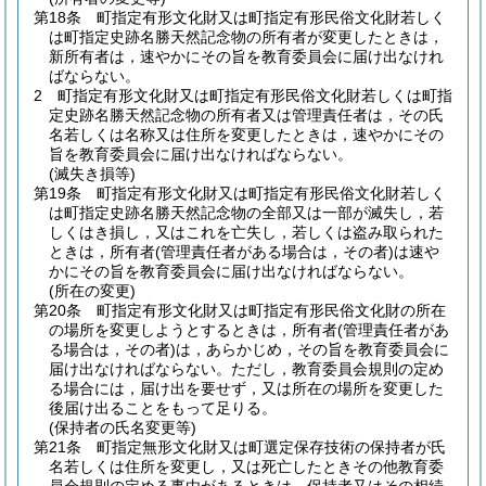
第18条
町指定有形文化財又は町指定有形民俗文化財若しく
は町指定史跡名勝天然記念物の所有者が変更したときは，
新所有者は，速やかにその旨を教育委員会に届け出なけれ
ばならない。
2
町指定有形文化財又は町指定有形民俗文化財若しくは町指
定史跡名勝天然記念物の所有者又は管理責任者は，その氏
名若しくは名称又は住所を変更したときは，速やかにその
旨を教育委員会に届け出なければならない。
(滅失き損等)
第19条
町指定有形文化財又は町指定有形民俗文化財若しく
は町指定史跡名勝天然記念物の全部又は一部が滅失し，若
しくはき損し，又はこれを亡失し，若しくは盗み取られた
ときは，所有者
(管理責任者がある場合は，その者)
は速や
かにその旨を教育委員会に届け出なければならない。
(所在の変更)
第20条
町指定有形文化財又は町指定有形民俗文化財の所在
の場所を変更しようとするときは，所有者
(管理責任者があ
る場合は，その者)
は，あらかじめ，その旨を教育委員会に
届け出なければならない。
ただし，教育委員会規則の定め
る場合には，届け出を要せず，又は所在の場所を変更した
後届け出ることをもって足りる。
(保持者の氏名変更等)
第21条
町指定無形文化財又は町選定保存技術の保持者が氏
名若しくは住所を変更し，又は死亡したときその他教育委