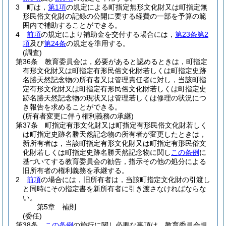
3
町は，
第1項
の規定による町指定無形文化財又は町指定無
形民俗文化財の記録の公開に要する経費の一部を予算の範
囲内で補助することができる。
4
前項
の規定により補助金を交付する場合には，
第23条第2
項
及び
第24条
の規定を準用する。
(調査)
第36条
教育委員会は，必要があると認めるときは，町指定
有形文化財又は町指定有形民俗文化財若しくは町指定史跡
名勝天然記念物の所有者又は管理責任者に対し，当該町指
定有形文化財又は町指定有形民俗文化財若しくは町指定史
跡名勝天然記念物の現状又は管理若しくは修理の状況につ
き報告を求めることができる。
(所有者変更に伴う権利義務の承継)
第37条
町指定有形文化財又は町指定有形民俗文化財若しく
は町指定史跡名勝天然記念物の所有者が変更したときは，
新所有者は，当該町指定有形文化財又は町指定有形民俗文
化財若しくは町指定史跡名勝天然記念物に関し
この条例
に
基づいてする教育委員会の勧告，指示その他の処分による
旧所有者の権利義務を承継する。
2
前項
の場合には，旧所有者は，当該町指定文化財の引渡し
と同時にその指定書を新所有者に引き渡さなければならな
い。
第5章
補則
(委任)
第38条
この条例
の施行に関し必要な事項は，教育委員会規