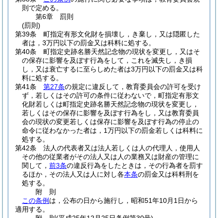
則で定める。
第6章
罰則
(罰則)
第39条
町指定有形文化財を損壊し，き棄し，又は隠匿した
者は，3万円以下の罰金又は科料に処する。
第40条
町指定史跡名勝天然記念物の現状を変更し，又はそ
の保存に影響を及ぼす行為をして，これを滅失し，き損
し，又は衰亡するに至らしめた者は3万円以下の罰金又は科
料に処する。
第41条
第27条
の規定に違反して，教育委員会の許可を受け
ず，若しくはその許可の条件に従わないで，町指定有形文
化財若しくは町指定史跡名勝天然記念物の現状を変更し，
若しくはその保存に影響を及ぼす行為をし，又は教育委員
会の現状の変更若しくは保存に影響を及ぼす行為の停止の
命令に従わなかった者は，1万円以下の罰金若しくは科料に
処する。
第42条
法人の代表者又は法人若しくは人の代理人，使用人
その他の従業者がその法人又は人の業務又は財産の管理に
関して，
前3条
の違反行為をしたときは，その行為者を罰す
るほか，その法人又は人に対し各
本条
の罰金又は科料刑を
処する。
附
則
この条例
は，公布の日から施行し，昭和51年10月1日から
適用する。