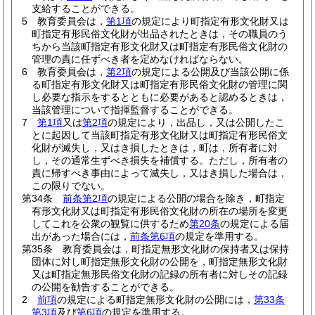
支給することができる。
5
教育委員会は，
第1項
の規定により町指定有形文化財又は
町指定有形民俗文化財が出品されたときは，その職員のう
ちから当該町指定有形文化財又は町指定有形民俗文化財の
管理の責に任ずべき者を定めなければならない。
6
教育委員会は，
第2項
の規定による公開及び当該公開に係
る町指定有形文化財又は町指定有形民俗文化財の管理に関
し必要な指示をするとともに必要があると認めるときは，
当該管理について指揮監督することができる。
7
第1項
又は
第2項
の規定により，出品し，又は公開したこ
とに起因して当該町指定有形文化財又は町指定有形民俗文
化財が滅失し，又はき損したときは，町は，所有者に対
し，その通常生ずべき損失を補償する。
ただし，所有者の
責に帰すべき事由によって滅失し，又はき損した場合は，
この限りでない。
第34条
前条第2項
の規定による公開の場合を除き，町指定
有形文化財又は町指定有形民俗文化財の所在の場所を変更
してこれを公衆の観覧に供するため
第20条
の規定による届
出があった場合には，
前条第6項
の規定を準用する。
第35条
教育委員会は，町指定無形文化財の保持者又は保持
団体に対し町指定無形文化財の公開を，町指定無形文化財
又は町指定無形民俗文化財の記録の所有者に対しその記録
の公開を勧告することができる。
2
前項
の規定による町指定無形文化財の公開には，
第33条
第3項
及び
第6項
の規定を準用する。