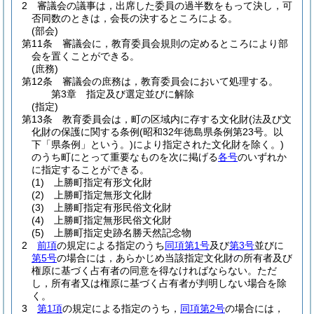
2
審議会の議事は，出席した委員の過半数をもって決し，可
否同数のときは，会長の決するところによる。
(部会)
第11条
審議会に，教育委員会規則の定めるところにより部
会を置くことができる。
(庶務)
第12条
審議会の庶務は，教育委員会において処理する。
第3章
指定及び選定並びに解除
(指定)
第13条
教育委員会は，町の区域内に存する文化財
(法及び文
化財の保護に関する条例
(昭和32年徳島県条例第23号。以
下「県条例」という。)
により指定された文化財を除く。)
のうち町にとって重要なものを次に掲げる
各号
のいずれか
に指定することができる。
(1)
上勝町指定有形文化財
(2)
上勝町指定無形文化財
(3)
上勝町指定有形民俗文化財
(4)
上勝町指定無形民俗文化財
(5)
上勝町指定史跡名勝天然記念物
2
前項
の規定による指定のうち
同項第1号
及び
第3号
並びに
第5号
の場合には，あらかじめ当該指定文化財の所有者及び
権原に基づく占有者の同意を得なければならない。
ただ
し，所有者又は権原に基づく占有者が判明しない場合を除
く。
3
第1項
の規定による指定のうち，
同項第2号
の場合には，