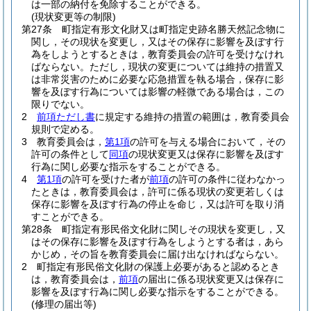
は一部の納付を免除することができる。
(現状変更等の制限)
第27条
町指定有形文化財又は町指定史跡名勝天然記念物に
関し，その現状を変更し，又はその保存に影響を及ぼす行
為をしようとするときは，教育委員会の許可を受けなけれ
ばならない。
ただし，現状の変更については維持の措置又
は非常災害のために必要な応急措置を執る場合，保存に影
響を及ぼす行為については影響の軽微である場合は，この
限りでない。
2
前項ただし書
に規定する維持の措置の範囲は，教育委員会
規則で定める。
3
教育委員会は，
第1項
の許可を与える場合において，その
許可の条件として
同項
の現状変更又は保存に影響を及ぼす
行為に関し必要な指示をすることができる。
4
第1項
の許可を受けた者が
前項
の許可の条件に従わなかっ
たときは，教育委員会は，許可に係る現状の変更若しくは
保存に影響を及ぼす行為の停止を命じ，又は許可を取り消
すことができる。
第28条
町指定有形民俗文化財に関しその現状を変更し，又
はその保存に影響を及ぼす行為をしようとする者は，あら
かじめ，その旨を教育委員会に届け出なければならない。
2
町指定有形民俗文化財の保護上必要があると認めるとき
は，教育委員会は，
前項
の届出に係る現状変更又は保存に
影響を及ぼす行為に関し必要な指示をすることができる。
(修理の届出等)