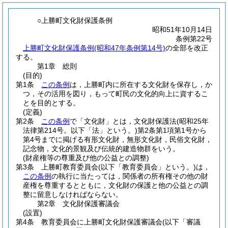
○上勝町文化財保護条例
昭和51年10月14日
条例第22号
上勝町文化財保護条例(昭和47年条例第14号)
の全部を改正
する。
第1章
総則
(目的)
第1条
この条例
は，上勝町内に所在する文化財を保存し，か
つ，その活用を図り，もって町民の文化的向上に資するこ
とを目的とする。
(定義)
第2条
この条例
で「文化財」とは，文化財保護法
(昭和25年
法律第214号。以下「法」という。)
第2条第1項第1号から
第4号までに掲げる有形文化財，無形文化財，民俗文化財，
記念物，文化的景観及び伝統的建造物群をいう。
(財産権等の尊重及び他の公益との調整)
第3条
上勝町教育委員会
(以下「教育委員会」という。)
は，
この条例
の執行に当たっては，関係者の所有権その他の財
産権を尊重するとともに，文化財の保護と他の公益との調
整に留意しなければならない。
第2章
文化財保護審議会
(設置)
第4条
教育委員会に上勝町文化財保護審議会
(以下「審議