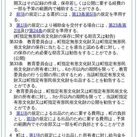
開又はその記録の作成，保存若しくは公開に要する経費の
一部を予算の範囲内で補助することができる。
2
前項
の規定による選択には，
第13条第5項
の規定を準用す
る。
3
第1項
の規定により補助金を交付する場合には，
第23条第
2項
及び
第24条
の規定を準用する。
(町指定無形民俗文化財の保存に関する助言又は勧告)
第32条
教育委員会は，町指定無形文化財又は町指定無形民
俗文化財の保存に当たることを適当と認める者に対し，そ
の保存のため必要な助言又は勧告をすることができる。
(公開)
第33条
教育委員会は，町指定有形文化財又は町指定有形民
俗文化財の所有者に対し，6か月以内の期間を限って，教育
委員会の行う公開の用に供するため，当該町指定有形文化
財又は町指定有形民俗文化財を出品することを勧告するこ
とができる。
2
教育委員会は，町指定有形文化財又は町指定有形民俗文化
財の所有者に対し，3か月以内の期間を限って，当該町指定
有形文化財又は町指定有形民俗文化財の公開を勧告するこ
とができる。
3
第1項
の規定による出品のために要する費用は，町の負担
とし，
前項
の規定による出品のために要する費用は，予算
の範囲内でその全部又は一部を町の負担とすることができ
る。
4
町は，
第1項
の規定により出品した所有者に対し給与金を