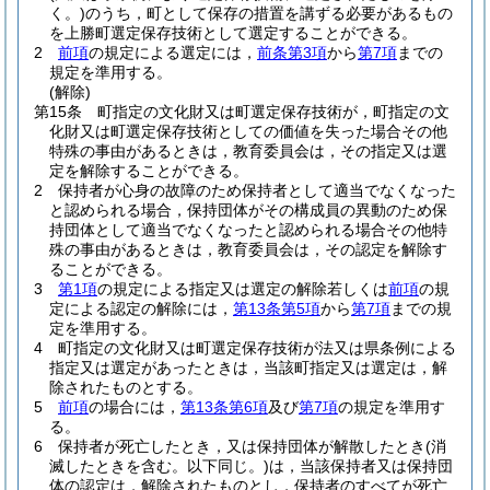
く。)
のうち，町として保存の措置を講ずる必要があるもの
を上勝町選定保存技術として選定することができる。
2
前項
の規定による選定には，
前条第3項
から
第7項
までの
規定を準用する。
(解除)
第15条
町指定の文化財又は町選定保存技術が，町指定の文
化財又は町選定保存技術としての価値を失った場合その他
特殊の事由があるときは，教育委員会は，その指定又は選
定を解除することができる。
2
保持者が心身の故障のため保持者として適当でなくなった
と認められる場合，保持団体がその構成員の異動のため保
持団体として適当でなくなったと認められる場合その他特
殊の事由があるときは，教育委員会は，その認定を解除す
ることができる。
3
第1項
の規定による指定又は選定の解除若しくは
前項
の規
定による認定の解除には，
第13条第5項
から
第7項
までの規
定を準用する。
4
町指定の文化財又は町選定保存技術が法又は県条例による
指定又は選定があったときは，当該町指定又は選定は，解
除されたものとする。
5
前項
の場合には，
第13条第6項
及び
第7項
の規定を準用す
る。
6
保持者が死亡したとき，又は保持団体が解散したとき
(消
滅したときを含む。以下同じ。)
は，当該保持者又は保持団
体の認定は，解除されたものとし，保持者のすべてが死亡