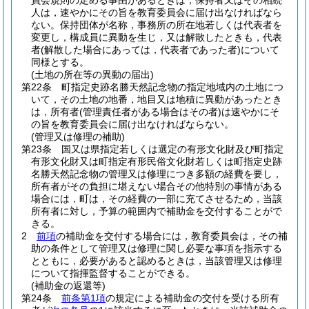
員会規則の定める事由があるときは，保持者又はその相続
人は，速やかにその旨を教育委員会に届け出なければなら
ない。
保持団体が名称，事務所の所在地若しくは代表者を
変更し，構成員に異動を生じ，又は解散したときも，代表
者
(解散した場合にあっては，代表者であった者)
について
同様とする。
(土地の所在等の異動の届出)
第22条
町指定史跡名勝天然記念物の指定地域内の土地につ
いて，その土地の地番，地目又は地積に異動があったとき
は，所有者
(管理責任者がある場合はその者)
は速やかにそ
の旨を教育委員会に届け出なければならない。
(管理又は修理の補助)
第23条
国又は県指定若しくは選定の有形文化財及び町指定
有形文化財又は町指定有形民俗文化財若しくは町指定史跡
名勝天然記念物の管理又は修理につき多額の経費を要し，
所有者がその負担に堪えない場合その他特別の事情がある
場合には，町は，その経費の一部に充てさせるため，当該
所有者に対し，予算の範囲内で補助金を交付することがで
きる。
2
前項
の補助金を交付する場合には，教育委員会は，その補
助の条件として管理又は修理に関し必要な事項を指示する
とともに，必要があると認めるときは，当該管理又は修理
について指揮監督することができる。
(補助金の返還等)
第24条
前条第1項
の規定による補助金の交付を受ける所有