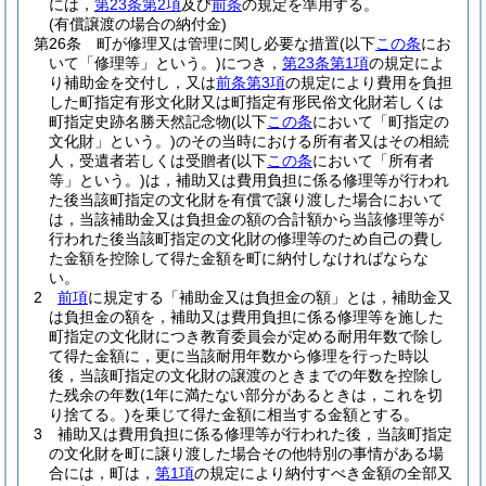
には，
第23条第2項
及び
前条
の規定を準用する。
(有償譲渡の場合の納付金)
第26条
町が修理又は管理に関し必要な措置
(以下
この条
にお
いて「修理等」という。)
につき，
第23条第1項
の規定によ
り補助金を交付し，又は
前条第3項
の規定により費用を負担
した町指定有形文化財又は町指定有形民俗文化財若しくは
町指定史跡名勝天然記念物
(以下
この条
において「町指定の
文化財」という。)
のその当時における所有者又はその相続
人，受遺者若しくは受贈者
(以下
この条
において「所有者
等」という。)
は，補助又は費用負担に係る修理等が行われ
た後当該町指定の文化財を有償で譲り渡した場合において
は，当該補助金又は負担金の額の合計額から当該修理等が
行われた後当該町指定の文化財の修理等のため自己の費し
た金額を控除して得た金額を町に納付しなければならな
い。
2
前項
に規定する「補助金又は負担金の額」とは，補助金又
は負担金の額を，補助又は費用負担に係る修理等を施した
町指定の文化財につき教育委員会が定める耐用年数で除し
て得た金額に，更に当該耐用年数から修理を行った時以
後，当該町指定の文化財の譲渡のときまでの年数を控除し
た残余の年数
(1年に満たない部分があるときは，これを切
り捨てる。)
を乗じて得た金額に相当する金額とする。
3
補助又は費用負担に係る修理等が行われた後，当該町指定
の文化財を町に譲り渡した場合その他特別の事情がある場
合には，町は，
第1項
の規定により納付すべき金額の全部又