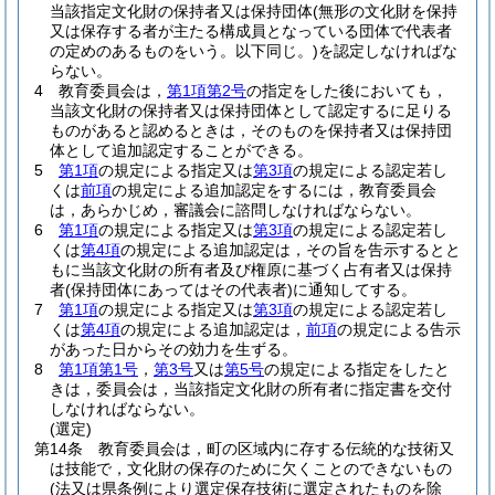
当該指定文化財の保持者又は保持団体
(無形の文化財を保持
又は保存する者が主たる構成員となっている団体で代表者
の定めのあるものをいう。以下同じ。)
を認定しなければな
らない。
4
教育委員会は，
第1項第2号
の指定をした後においても，
当該文化財の保持者又は保持団体として認定するに足りる
ものがあると認めるときは，そのものを保持者又は保持団
体として追加認定することができる。
5
第1項
の規定による指定又は
第3項
の規定による認定若し
くは
前項
の規定による追加認定をするには，教育委員会
は，あらかじめ，審議会に諮問しなければならない。
6
第1項
の規定による指定又は
第3項
の規定による認定若し
くは
第4項
の規定による追加認定は，その旨を告示するとと
もに当該文化財の所有者及び権原に基づく占有者又は保持
者
(保持団体にあってはその代表者)
に通知してする。
7
第1項
の規定による指定又は
第3項
の規定による認定若し
くは
第4項
の規定による追加認定は，
前項
の規定による告示
があった日からその効力を生ずる。
8
第1項第1号
，
第3号
又は
第5号
の規定による指定をしたと
きは，委員会は，当該指定文化財の所有者に指定書を交付
しなければならない。
(選定)
第14条
教育委員会は，町の区域内に存する伝統的な技術又
は技能で，文化財の保存のために欠くことのできないもの
(法又は県条例により選定保存技術に選定されたものを除