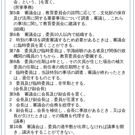
会」という。)
を置く。
(所掌事務)
第5条
審議会は，教育委員会の諮問に応じて，文化財の保存
及び活用に関する重要事項について調査，審議し，これら
の事項に関して教育委員会に建議する。
(組織)
第6条
審議会は，委員10人以内で組織する。
2
特別の事項を調査審議するため必要があるときは，審議会
に臨時委員を置くことができる。
第7条
委員及び臨時委員は，学識経験のある者及び関係行政
機関の職員のうちから，教育委員会が委嘱する。
第8条
委員の任期は4年とし，その欠員が生じた場合の補欠
委員の任期は，前任者の残任期間とする。
2
臨時委員は，当該特別の事項の調査，審議が終わったとき
は，退任するものとする。
3
委員及び臨時委員は，非常勤とする。
(会長及び副会長)
第9条
審議会に会長及び副会長を置く。
2
会長及び副会長は，委員が互選する。
3
会長は，審議会の会務を総理する。
4
副会長は，会長を補佐し，会長に事故があるとき，又は会
長が欠けたときは，その職務を代理する。
(議事)
第10条
審議会は，委員の過半数が出席しなければ議事を開
き，議決をすることができない。