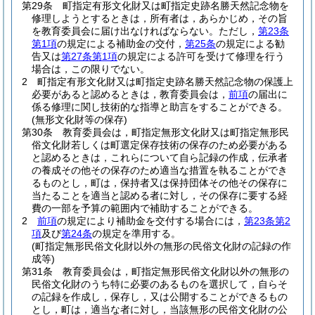
第29条
町指定有形文化財又は町指定史跡名勝天然記念物を
修理しようとするときは，所有者は，あらかじめ，その旨
を教育委員会に届け出なければならない。
ただし，
第23条
第1項
の規定による補助金の交付，
第25条
の規定による勧
告又は
第27条第1項
の規定による許可を受けて修理を行う
場合は，この限りでない。
2
町指定有形文化財又は町指定史跡名勝天然記念物の保護上
必要があると認めるときは，教育委員会は，
前項
の届出に
係る修理に関し技術的な指導と助言をすることができる。
(無形文化財等の保存)
第30条
教育委員会は，町指定無形文化財又は町指定無形民
俗文化財若しくは町選定保存技術の保存のため必要がある
と認めるときは，これらについて自ら記録の作成，伝承者
の養成その他その保存のため適当な措置を執ることができ
るものとし，町は，保持者又は保持団体その他その保存に
当たることを適当と認める者に対し，その保存に要する経
費の一部を予算の範囲内で補助することができる。
2
前項
の規定により補助金を交付する場合には，
第23条第2
項
及び
第24条
の規定を準用する。
(町指定無形民俗文化財以外の無形の民俗文化財の記録の作
成等)
第31条
教育委員会は，町指定無形民俗文化財以外の無形の
民俗文化財のうち特に必要のあるものを選択して，自らそ
の記録を作成し，保存し，又は公開することができるもの
とし，町は，適当な者に対し，当該無形の民俗文化財の公