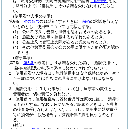
は，教育委員会に夜間照明施設使用申請書
(
別記様式
)
を使
用3日前までに2部提出しその承諾を受けなければならな
い。
(使用及び入場の制限)
第6条
次の各号
の1に該当するときは，
前条
の承諾を与えな
いものとし，使用中についても同様とする。
(1)
公の秩序又は善良な風俗を乱すおそれのあるとき。
(2)
施設及び備品等を損傷するおそれのあるとき。
(3)
公益上又は管理上支障があると認められるとき。
(4)
その他教育委員会が公共の用に供するため必要と認め
るとき。
(遵守事項)
第7条
第5条
の規定により承諾を受けた者は，施設使用中は
場内の整理及び秩序の保持に努めなければならない。
2
使用者及び入場者は，施設使用中は安全保持に努め，生じ
た事故については直ちに管理者に届け出なければならな
い。
3
施設使用中に生じた事故については，当事者の責任とし，
管理者は一切の責任を負わない。
4
使用者は，使用後直ちに器材備品等は原状に復し，清掃す
るものとする。
なお，必要があると認めたときは，管理者
の検査を受けなければならない。
もし，使用中に器材備品
等に損傷が生じた場合は，損害賠償の責を負うものとす
る。
(補則)