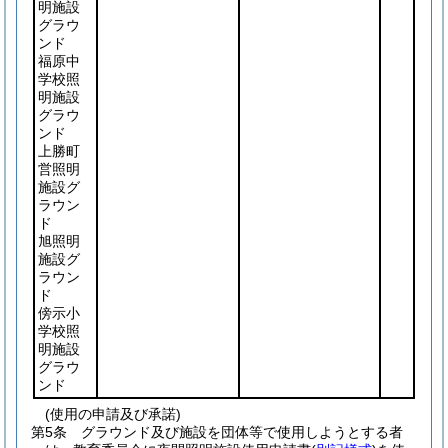
明施設
グラウ
ンド
福原中
学校照
明施設
グラウ
ンド
上勝町
営照明
施設グ
ラウン
ド
旭照明
施設グ
ラウン
ド
傍示小
学校照
明施設
グラウ
ンド
(使用の申請及び承諾)
第5条
グラウンド及び施設を団体等で使用しようとする者