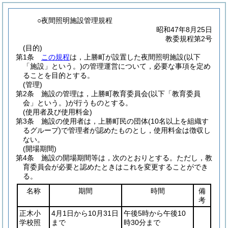
○夜間照明施設管理規程
昭和47年8月25日
教委規程第2号
(目的)
第1条
この規程
は，上勝町が設置した夜間照明施設
(以下
「施設」という。)
の管理運営について，必要な事項を定め
ることを目的とする。
(管理)
第2条
施設の管理は，上勝町教育委員会
(以下「教育委員
会」という。)
が行うものとする。
(使用者及び使用料金)
第3条
施設の使用者は，上勝町民の団体
(10名以上を組織す
るグループ)
で管理者が認めたものとし，使用料金は徴収し
ない。
(開場期間)
第4条
施設の開場期間等は，次のとおりとする。
ただし，教
育委員会が必要と認めたときはこれを変更することができ
る。
名称
期間
時間
備
考
正木小
4月1日から10月31日
午後5時から午後10
学校照
まで
時30分まで