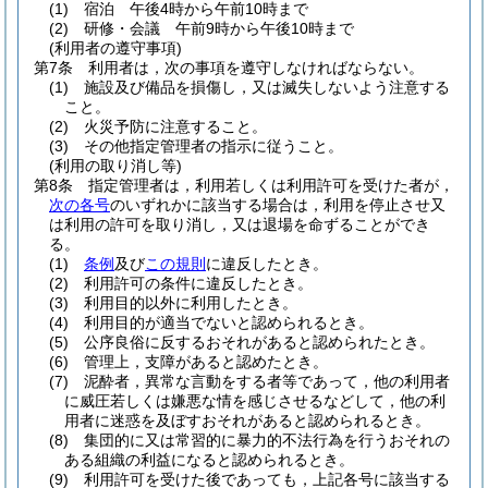
(1)
宿泊 午後4時から午前10時まで
(2)
研修・会議 午前9時から午後10時まで
(利用者の遵守事項)
第7条
利用者は，次の事項を遵守しなければならない。
(1)
施設及び備品を損傷し，又は滅失しないよう注意する
こと。
(2)
火災予防に注意すること。
(3)
その他指定管理者の指示に従うこと。
(利用の取り消し等)
第8条
指定管理者は，利用若しくは利用許可を受けた者が，
次の各号
のいずれかに該当する場合は，利用を停止させ又
は利用の許可を取り消し，又は退場を命ずることができ
る。
(1)
条例
及び
この規則
に違反したとき。
(2)
利用許可の条件に違反したとき。
(3)
利用目的以外に利用したとき。
(4)
利用目的が適当でないと認められるとき。
(5)
公序良俗に反するおそれがあると認められたとき。
(6)
管理上，支障があると認めたとき。
(7)
泥酔者，異常な言動をする者等であって，他の利用者
に威圧若しくは嫌悪な情を感じさせるなどして，他の利
用者に迷惑を及ぼすおそれがあると認められるとき。
(8)
集団的に又は常習的に暴力的不法行為を行うおそれの
ある組織の利益になると認められるとき。
(9)
利用許可を受けた後であっても，上記各号に該当する