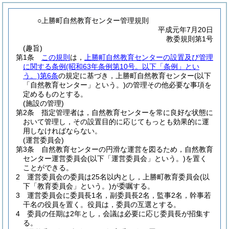
○上勝町自然教育センター管理規則
平成元年7月20日
教委規則第1号
(趣旨)
第1条
この規則
は，
上勝町自然教育センターの設置及び管理
に関する条例
(昭和63年条例第10号。以下「条例」とい
う。)
第6条
の規定に基づき，上勝町自然教育センター
(以下
「自然教育センター」という。)
の管理その他必要な事項を
定めるものとする。
(施設の管理)
第2条
指定管理者は，自然教育センターを常に良好な状態に
おいて管理し，その設置目的に応じてもっとも効果的に運
用しなければならない。
(運営委員会)
第3条
自然教育センターの円滑な運営を図るため，自然教育
センター運営委員会
(以下「運営委員会」という。)
を置く
ことができる。
2
運営委員会の委員は25名以内とし，上勝町教育委員会
(以
下「教育委員会」という。)
が委嘱する。
3
運営委員会に委員長1名，副委員長2名，監事2名，幹事若
干名の役員を置く。
役員は，委員の互選とする。
4
委員の任期は2年とし，会議は必要に応じ委員長が招集す
る。