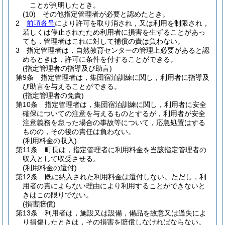
ことが判明したとき。
(10)
その他指定管理者が必要と認めたとき。
2
前項各号
により許可を取り消され，又は利用を制限され，
若しくは停止されたため利用者に損害を生ずることがあっ
ても，管理者はこれに対して補償の責は負わない。
3
指定管理者は，自然教育センターの管理上必要があると認
めるときは，許可に条件を付することができる。
(指定管理者の指導及び助言)
第9条
指定管理者は，集団宿泊訓練に関し，利用者に指導及
び助言を与えることができる。
(指定管理者の免責)
第10条
指定管理者は，集団宿泊訓練に関し，利用者に安全
確保についての注意を与えるものとするが，利用者が安全
注意義務を怠った場合の事故等について，応急処置はする
ものの，その後の責任は負わない。
(利用料金の収入)
第11条
町長は，指定管理者に利用料金を当該指定管理者の
収入として収受させる。
(利用料金の還付)
第12条
既に納入された利用料金は還付しない。
ただし，利
用者の責によらない理由により利用することができないと
きはこの限りでない。
(損害賠償)
第13条
利用者は，施設又は設備，備品を故意又は過失によ
り損傷したときは，その損害を賠償しなければならない。