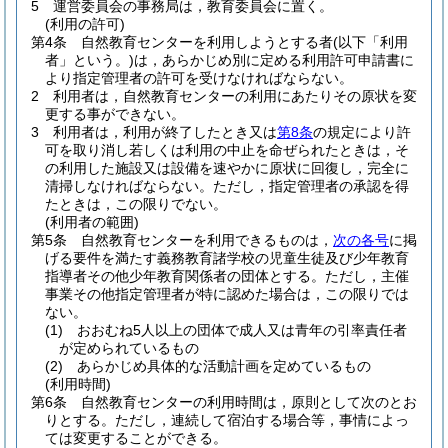
5
運営委員会の事務局は，教育委員会に置く。
(利用の許可)
第4条
自然教育センターを利用しようとする者
(以下「利用
者」という。)
は，あらかじめ別に定める利用許可申請書に
より指定管理者の許可を受けなければならない。
2
利用者は，自然教育センターの利用にあたりその原状を変
更する事ができない。
3
利用者は，利用が終了したとき又は
第8条
の規定により許
可を取り消し若しくは利用の中止を命ぜられたときは，そ
の利用した施設又は設備を速やかに原状に回復し，完全に
清掃しなければならない。
ただし，指定管理者の承認を得
たときは，この限りでない。
(利用者の範囲)
第5条
自然教育センターを利用できるものは，
次の各号
に掲
げる要件を満たす義務教育諸学校の児童生徒及び少年教育
指導者その他少年教育関係者の団体とする。
ただし，主催
事業その他指定管理者が特に認めた場合は，この限りでは
ない。
(1)
おおむね5人以上の団体で成人又は青年の引率責任者
が定められているもの
(2)
あらかじめ具体的な活動計画を定めているもの
(利用時間)
第6条
自然教育センターの利用時間は，原則として次のとお
りとする。
ただし，連続して宿泊する場合等，事情によっ
ては変更することができる。