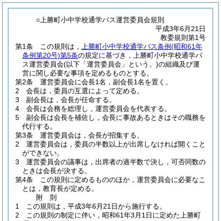
○上勝町小中学校通学バス運営委員会規則
平成3年6月21日
教委規則第1号
第1条
この規則は，
上勝町小中学校通学バス条例
(昭和61年
条例第20号)
第5条
の規定に基づき，上勝町小中学校通学バ
ス運営委員会
(以下「運営委員会」という。)
の組織及び運
営に関し必要な事項を定めるものとする。
第2条
運営委員会に会長1名，副会長1名を置く。
2
会長は，委員の互選によって定める。
3
副会長は，会長が任命する。
4
会長は会務を総理し，運営委員会を代表する。
5
副会長は会長を補佐し，会長に事故あるときはその職務を
代行する。
第3条
運営委員会は，会長が招集する。
2
運営委員会は，委員の半数以上が出席しなければ開くこと
ができない。
3
運営委員会の議事は，出席者の過半数で決し，可否同数の
ときは会長が決する。
第4条
この規則に定めるもののほか，運営委員会に必要なこ
とは，教育長が定める。
附
則
1
この規則は，平成3年6月21日から施行する。
2
この規則の制定に伴い，昭和61年3月1日に定めた上勝町