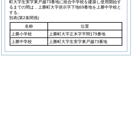
町大字生実字東戸越73番地に統合中学校を建築し使用開始す
るまでの間は，上勝町大字傍示字下地69番地を上勝中学校と
する。
別表
(第2条関係)
名称
位置
上勝小学校
上勝町大字正木字平間179番地
上勝中学校
上勝町大字生実字東戸越73番地