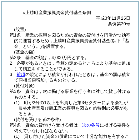
○上勝町産業振興資金貸付基金条例
平成3年11月25日
条例第20号
(設置)
第1条
産業の振興を図るための資金の貸付けを円滑かつ効率
的に運営するため，上勝町産業振興資金貸付基金
(以下「基
金」という。)
を設置する。
(基金の額)
第2条
基金の額は，4,000万円とする。
2
必要があるときは，予算の定めるところにより基金に追加
して積立をすることができる。
3
前項
の規定により積立が行われたときは，基金の額は積立
て額相当額増加するものとする。
(貸付対象)
第3条
資金は，次に掲げる事業を行う者に対して貸し付ける
ものとする。
(1)
町が2分の1以上を出資した第3セクターによる会社が
農林水産業及び商工業の振興を図るため特別の必要があ
るとき。
(貸付を受ける者の条件)
第4条
資金の貸付けを受ける者は，
次の各号
に掲げる要件を
備えていなければならない。
(1)
貸し付けた資金の償還について十分な能力を有するこ