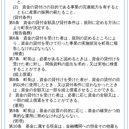
と。
(2)
資金の貸付けの目的である事業の完遂能力を有すると
ともに産業の振興の範たること。
(貸付条件)
第5条
資金の貸付金額及び貸付条件は，規則に定める方法に
より町長が決定する。
(報告義務)
第6条
資金の貸付を受けた者は，規則の定めるところによ
り，資金の貸付を受けて行った事業の実施状況を町長に報
告しなければならない。
(検査)
第7条
町長は，必要があると認めるときは，資金の貸付けを
受けた者に対し，関係資料の提出を求め，又は実地に検査
することができる。
(繰上償還)
第8条
町長は，資金の貸付けを受けた者が，資金の貸付の目
的以外に使用したとき，又は貸付条件に従わなかったとき
は，資金の全額又は一部を繰上償還させることができる。
2
資金の貸付けを受けた者は，必要に応じ資金の全額又は，
一部の繰上償還をすることができる。
(運用)
第9条
町長は，基金の設置の目的に応じ，基金の確実かつ効
果的な運用に努めなければならない。
(管理)
第10条
基金に属する現金は，金融機関への預金その他最も