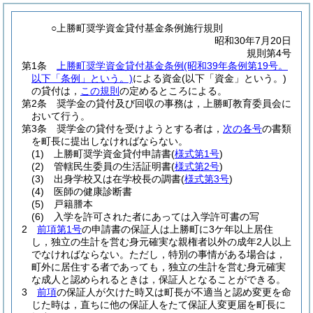
○上勝町奨学資金貸付基金条例施行規則
昭和30年7月20日
規則第4号
第1条
上勝町奨学資金貸付基金条例
(昭和39年条例第19号。
以下「条例」という。)
による資金
(以下「資金」という。)
の貸付は，
この規則
の定めるところによる。
第2条
奨学金の貸付及び回収の事務は，上勝町教育委員会に
おいて行う。
第3条
奨学金の貸付を受けようとする者は，
次の各号
の書類
を町長に提出しなければならない。
(1)
上勝町奨学資金貸付申請書
(
様式第1号
)
(2)
管轄民生委員の生活証明書
(
様式第2号
)
(3)
出身学校又は在学校長の調書
(
様式第3号
)
(4)
医師の健康診断書
(5)
戸籍謄本
(6)
入学を許可された者にあっては入学許可書の写
2
前項第1号
の申請書の保証人は上勝町に3ケ年以上居住
し，独立の生計を営む身元確実な親権者以外の成年2人以上
でなければならない。
ただし，特別の事情がある場合は，
町外に居住する者であっても，独立の生計を営む身元確実
な成人と認められるときは，保証人となることができる。
3
前項
の保証人が欠けた時又は町長が不適当と認め変更を命
じた時は，直ちに他の保証人をたて保証人変更届を町長に