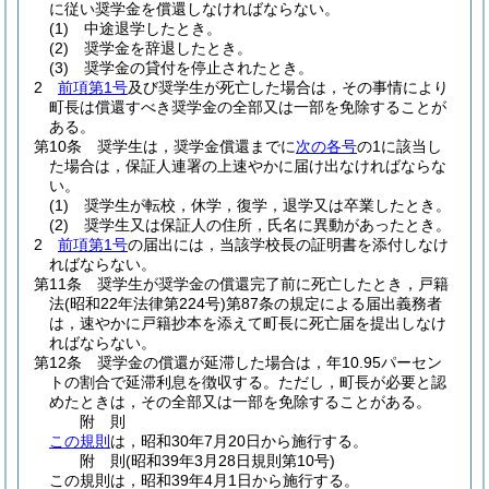
に従い奨学金を償還しなければならない。
(1)
中途退学したとき。
(2)
奨学金を辞退したとき。
(3)
奨学金の貸付を停止されたとき。
2
前項第1号
及び奨学生が死亡した場合は，その事情により
町長は償還すべき奨学金の全部又は一部を免除することが
ある。
第10条
奨学生は，奨学金償還までに
次の各号
の1に該当し
た場合は，保証人連署の上速やかに届け出なければならな
い。
(1)
奨学生が転校，休学，復学，退学又は卒業したとき。
(2)
奨学生又は保証人の住所，氏名に異動があったとき。
2
前項第1号
の届出には，当該学校長の証明書を添付しなけ
ればならない。
第11条
奨学生が奨学金の償還完了前に死亡したとき，戸籍
法
(昭和22年法律第224号)
第87条の規定による届出義務者
は，速やかに戸籍抄本を添えて町長に死亡届を提出しなけ
ればならない。
第12条
奨学金の償還が延滞した場合は，年10.95パーセン
トの割合で延滞利息を徴収する。
ただし，町長が必要と認
めたときは，その全部又は一部を免除することがある。
附
則
この規則
は，昭和30年7月20日から施行する。
附
則
(昭和39年3月28日
規則第10号)
この規則は，昭和39年4月1日から施行する。