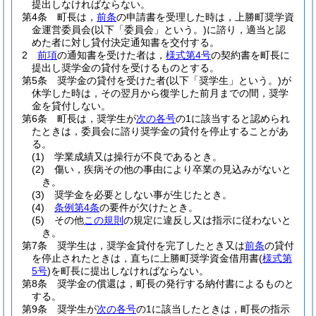
提出しなければならない。
第4条
町長は，
前条
の申請書を受理した時は，上勝町奨学資
金運営委員会
(以下「委員会」という。)
に諮り，適当と認
めた者に対し貸付決定通知書を交付する。
2
前項
の通知書を受けた者は，
様式第4号
の契約書を町長に
提出し奨学金の貸付を受けるものとする。
第5条
奨学金の貸付を受けた者
(以下「奨学生」という。)
が
休学した時は，その翌月から復学した前月までの間，奨学
金を貸付しない。
第6条
町長は，奨学生が
次の各号
の1に該当すると認められ
たときは，委員会に諮り奨学金の貸付を停止することがあ
る。
(1)
学業成績又は操行が不良であるとき。
(2)
傷い，疾病その他の事由により卒業の見込みがないと
き。
(3)
奨学金を必要としない事が生じたとき。
(4)
条例第4条
の要件が欠けたとき。
(5)
その他
この規則
の規定に違反し又は指示に従わないと
き。
第7条
奨学生は，奨学金貸付を完了したとき又は
前条
の貸付
を停止されたときは，直ちに上勝町奨学資金借用書
(
様式第
5号
)
を町長に提出しなければならない。
第8条
奨学金の償還は，町長の発行する納付書によるものと
する。
第9条
奨学生が
次の各号
の1に該当したときは，町長の指示