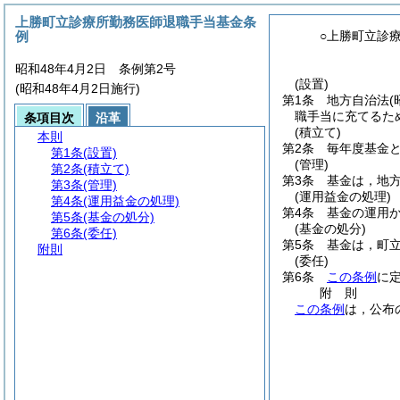
上勝町立診療所勤務医師退職手当基金条
例
○上勝町立診
昭和48年4月2日 条例第2号
(設置)
(昭和48年4月2日施行)
第1条
地方自治法
(
職手当に充てるた
条項目次
沿革
(積立て)
本則
第2条
毎年度基金と
第1条
(設置)
(管理)
第2条
(積立て)
第3条
基金は，地
第3条
(管理)
(運用益金の処理)
第4条
(運用益金の処理)
第4条
基金の運用
第5条
(基金の処分)
(基金の処分)
第6条
(委任)
第5条
基金は，町
附則
(委任)
第6条
この条例
に
附
則
この条例
は，公布