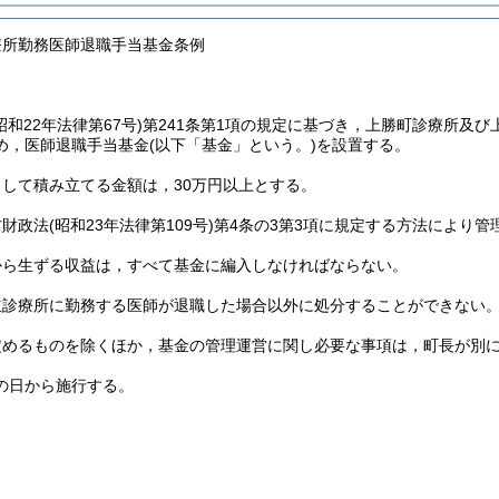
療所勤務医師退職手当基金条例
昭和22年法律第67号)
第241条第1項の規定に基づき，上勝町診療所及び
め，医師退職手当基金
(以下「基金」という。)
を設置する。
して積み立てる金額は，30万円以上とする。
方財政法
(昭和23年法律第109号)
第4条の3第3項に規定する方法により管
から生ずる収益は，すべて基金に編入しなければならない。
立診療所に勤務する医師が退職した場合以外に処分することができない
定めるものを除くほか，基金の管理運営に関し必要な事項は，町長が別
の日から施行する。