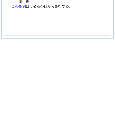
附
則
この条例
は，公布の日から施行する。