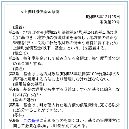
○上勝町減債基金条例
昭和53年12月25日
条例第20号
(設置)
第1条
地方自治法
(昭和22年法律第67号)
第241条第1項の規
定に基づき，地方債の償還財源を確保し，地方債の適正な
管理を行い，長期にわたる財政の健全な運営に資するため
上勝町減債基金
(以下「基金」という。)
を設置する。
(積立て)
第2条
毎年度基金として積み立てる金額は，毎年度予算で定
める金額とする。
(管理)
第3条
基金は，地方財政法
(昭和23年法律第109号)
第4条の3
第3項の規定する方法により管理しなければならない。
(運用益金の処理)
第4条
基金の運用から生ずる収益は，すべて基金に編入しな
ければならない。
(基金の処分)
第5条
基金は，町が借入れた地方債の償還費用に充てる以外
に処分することができない。
(委任)
第6条
この条例
に定めるものを除くほか，基金の管理運営に
関して必要な事項は，町長が別に定める。