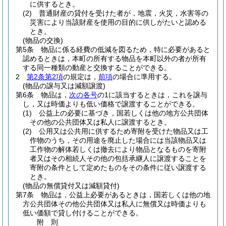
に供するとき。
(2)
普通財産の貸付を受けた者が，地震，火災，水害等の
災害により当該財産を使用の目的に供しがたいと認める
とき。
(物品の交換)
第5条
物品に係る経費の低減を図るため，特に必要があると
認めるときは，本町の所有する物品を本町以外の者が所有
する同一種類の動産と交換することができる。
2
第2条第2項
の規定は，
前項
の場合に準用する。
(物品の譲与又は減額譲渡)
第6条
物品は，
次の各号
の1に該当するときは，これを譲与
し，又は時価よりも低い価格で譲渡することができる。
(1)
公益上の必要に基づき，国若しくは他の地方公共団体
その他の公共団体又は私人に譲渡するとき。
(2)
公用又は公共用に供するため寄附を受けた物品又は工
作物のうち，その用途を廃止した場合には当該物品又は
工作物の解体若しくは撤去により物品となるものを寄附
者又はその相続人その他の包括承継人に譲渡することを
寄附の条件として定めたものをその条件に従い譲渡する
とき。
(物品の無償貸付又は減額貸付)
第7条
物品は，公益上必要があるときは，国若しくは他の地
方公共団体その他公共団体又は私人に無償又は時価よりも
低い価額で貸し付けることができる。
附
則