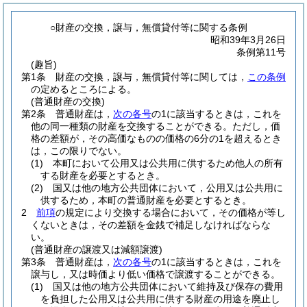
○財産の交換，譲与，無償貸付等に関する条例
昭和39年3月26日
条例第11号
(趣旨)
第1条
財産の交換，譲与，無償貸付等に関しては，
この条例
の定めるところによる。
(普通財産の交換)
第2条
普通財産は，
次の各号
の1に該当するときは，これを
他の同一種類の財産を交換することができる。
ただし，価
格の差額が，その高価なものの価格の6分の1を超えるとき
は，この限りでない。
(1)
本町において公用又は公共用に供するため他人の所有
する財産を必要とするとき。
(2)
国又は他の地方公共団体において，公用又は公共用に
供するため，本町の普通財産を必要とするとき。
2
前項
の規定により交換する場合において，その価格が等し
くないときは，その差額を金銭で補足しなければならな
い。
(普通財産の譲渡又は減額譲渡)
第3条
普通財産は，
次の各号
の1に該当するときは，これを
譲与し，又は時価より低い価格で譲渡することができる。
(1)
国又は他の地方公共団体において維持及び保存の費用
を負担した公用又は公共用に供する財産の用途を廃止し