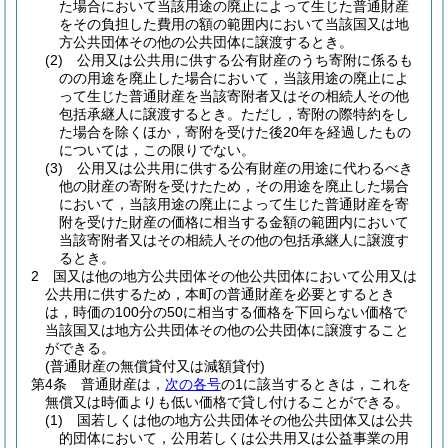
た場合において当該用途の廃止によって生じた普通財産
をその負担した費用の額の範囲内において当該国又は地
方公共団体その他の公共団体に譲渡するとき。
(2)
公用又は公共用に供する公有財産のうち寄附に係るも
のの用途を廃止した場合において，当該用途の廃止によ
って生じた普通財産を当該寄附者又はその相続人その他
包括承継人に譲渡するとき。
ただし，寄附の際特約をし
た場合を除くほか，寄附を受けた後20年を経過したもの
については，この限りでない。
(3)
公用又は公共用に供する公有財産の用途に代わるべき
他の財産の寄附を受けたため，その用途を廃止した場合
において，当該用途の廃止によって生じた普通財産を寄
附を受けた財産の価格に相当する金額の範囲内において
当該寄附者又はその相続人その他の包括承継人に譲渡す
るとき。
2
国又は他の地方公共団体その他公共団体において公用又は
公共用に供するため，本町の普通財産を必要とするとき
は，時価の100分の50に相当する価格を下回らない価格で
当該国又は地方公共団体その他の公共団体に譲渡すること
ができる。
(普通財産の無償貸付又は減額貸付)
第4条
普通財産は，
次の各号
の1に該当するときは，これを
無償又は時価よりも低い価格で貸し付けることができる。
(1)
国若しくは他の地方公共団体その他公共団体又は公共
的団体において，公用若しくは公共用又は公益事業の用