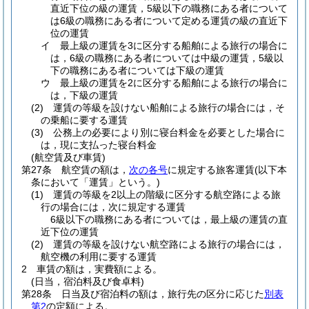
直近下位の級の運賃，5級以下の職務にある者について
は6級の職務にある者について定める運賃の級の直近下
位の運賃
イ
最上級の運賃を3に区分する船舶による旅行の場合に
は，6級の職務にある者については中級の運賃，5級以
下の職務にある者については下級の運賃
ウ
最上級の運賃を2に区分する船舶による旅行の場合に
は，下級の運賃
(2)
運賃の等級を設けない船舶による旅行の場合には，そ
の乗船に要する運賃
(3)
公務上の必要により別に寝台料金を必要とした場合に
は，現に支払った寝台料金
(航空賃及び車賃)
第27条
航空賃の額は，
次の各号
に規定する旅客運賃
(以下本
条において「運賃」という。)
(1)
運賃の等級を2以上の階級に区分する航空路による旅
行の場合には，次に規定する運賃
6級以下の職務にある者については，最上級の運賃の直
近下位の運賃
(2)
運賃の等級を設けない航空路による旅行の場合には，
航空機の利用に要する運賃
2
車賃の額は，実費額による。
(日当，宿泊料及び食卓料)
第28条
日当及び宿泊料の額は，旅行先の区分に応じた
別表
第2
の定額による。