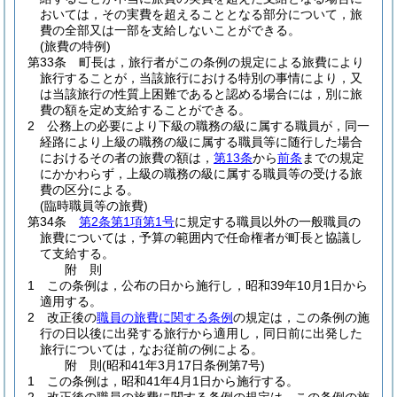
おいては，その実費を超えることとなる部分について，旅
費の全部又は一部を支給しないことができる。
(旅費の特例)
第33条
町長は，旅行者がこの条例の規定による旅費により
旅行することが，当該旅行における特別の事情により，又
は当該旅行の性質上困難であると認める場合には，別に旅
費の額を定め支給することができる。
2
公務上の必要により下級の職務の級に属する職員が，同一
経路により上級の職務の級に属する職員等に随行した場合
におけるその者の旅費の額は，
第13条
から
前条
までの規定
にかかわらず，上級の職務の級に属する職員等の受ける旅
費の区分による。
(臨時職員等の旅費)
第34条
第2条第1項第1号
に規定する職員以外の一般職員の
旅費については，予算の範囲内で任命権者が町長と協議し
て支給する。
附
則
1
この条例は，公布の日から施行し，昭和39年10月1日から
適用する。
2
改正後の
職員の旅費に関する条例
の規定は，この条例の施
行の日以後に出発する旅行から適用し，同日前に出発した
旅行については，なお従前の例による。
附
則
(昭和41年3月17日
条例第7号)
1
この条例は，昭和41年4月1日から施行する。