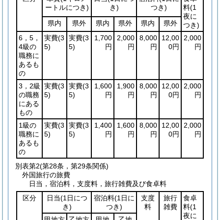
ートルにつき)
き)
つき)
料
(1
夜に
県内
県外
県内
県外
県内
県外
つき)
6，5，
実費
(3
実費
(3
1,700
2,000
8,000
12,00
2,000
4級の
5)
5)
円
円
円
0円
円
職務に
あるも
の
3，2級
実費
(3
実費
(3
1,600
1,900
8,000
12,00
2,000
の職務
5)
5)
円
円
円
0円
円
にある
もの
1級の
実費
(3
実費
(3
1,400
1,600
8,000
12,00
2,000
職務に
5)
5)
円
円
円
0円
円
あるも
の
別表第2
(第28条，第29条関係)
外国旅行の旅費
日当，宿泊料，支度料，旅行雑費及び食卓料
区分
日当
(1日につ
宿泊料
(1日に
支度
旅行
食卓
き)
つき)
料
雑費
料
(1
夜に
甲地方
乙地方
甲地
乙地