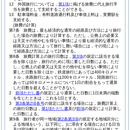
12
外国旅行については，
第1項
に掲げる旅費に代え旅行手
当を旅費として支給することができる。
13
駐車場料金，有料道路通行料及び車借上料は，実費額を
支給する。
(旅費の計算)
第7条
旅費は，最も経済的な通常の経路及び方法により旅行
した場合の旅費により計算する。
ただし，公務上の必要又
は天災その他やむを得ない事情により最も経済的な通常の
経路又は方法によって旅行し難い場合には，その現によっ
て経路及び方法によって計算する。
第8条
旅費計算上の旅行日数は，
第3項
の規定に該当する場
合を除くほか，旅行のために現に要した日数による。
ただ
し，公務上の必要又は天災その他やむを得ない事情により
要した日数を除くほか，鉄道旅行にあっては400キロメー
トル，水路旅行にあっては200キロメートル，陸路旅行に
あっては50キロメートルについて1日の割合をもって通算
した日数を超えることができない。
2
前項ただし書
の規定により通算した日数に1日未満の端数
を生じたときは，これを1日とする。
3
第3条第2項各号
の規定に該当する場合には，旅費計算上
の旅行日数は，
第1項ただし書
及び
前項
の規定により計算し
た日数による。
第9条
旅行者が同一地域
(
第2条第3項
の規定する地域区分に
よる地域をいう。以下同じ。)
に滞在する場合における日当
及び宿泊料は，その地域に到達した日の翌日から起算して