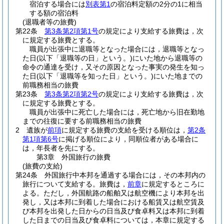
宿泊する場合には
別表第1
の宿泊料定額の2分の1に相当
する額の宿泊料
(退職者等の旅費)
第22条
第3条第2項第1号
の規定により支給する旅費は，次
に規定する旅費とする。
職員が出張中に退職等となった場合には，退職等となっ
た日
(以下「退職等の日」という。)
にいた地から退職等の
命令の通達を受け，又その原因となった事実の発生を知っ
た日
(以下「退職等を知った日」という。)
にいた地までの
前職務相当の旅費
第23条
第3条第2項第2号
の規定により支給する旅費は，次
に規定する旅費とする。
職員が出張中に死亡した場合には，死亡地から旧在勤地
までの往復に要する前職務相当の旅費
2
遺族が
前項
に規定する旅費の支給を受ける順位は，
第2条
第1項第6号
に掲げる順位により，同順位者がある場合に
は，年長者を先にする。
第3章
外国旅行の旅費
(旅費の支給)
第24条
外国旅行中本邦を通過する場合には，その本邦内の
旅行について支給する。
旅費は，
前章
に規定するところに
よる。
ただし，外国航路の船舶又は航空機により本邦を出
発し，又は本邦に到着した場合における船賃又は航空賃及
び本邦を出発した日からの日当及び食卓料又は本邦に到着
した日までの日当及び食卓料については，本章に規定する