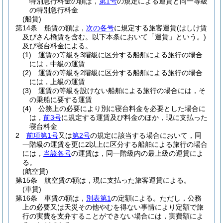
特別急行料金の額は，
第1号
の規定による運賃と同一等級
の特別急行料金
(船賃)
第14条
船賃の額は，
次の各号
に規定する旅客運賃
(はしけ賃
及びさん橋賃を含む。以下本条において「運賃」という。)
及び寝台料金による。
(1)
運賃の等級を3階級に区分する船舶による旅行の場合
には，中級の運賃
(2)
運賃の等級を2階級に区分する船舶による旅行の場合
には，上級の運賃
(3)
運賃の等級を設けない船舶による旅行の場合には，そ
の乗船に要する運賃
(4)
公務上の必要により別に寝台料金を必要とした場合に
は，
前3号
に規定する運賃及び料金のほか，現に支払った
寝台料金
2
前項第1号
又は
第2号
の規定に該当する場合において，同
一階級の運賃を更に2以上に区分する船舶による旅行の場合
には，
当該各号
の運賃は，同一階級内の最上級の運賃によ
る。
(航空賃)
第15条
航空賃の額は，現に支払った旅客運賃による。
(車賃)
第16条
車賃の額は，
別表第1
の定額による。
ただし，公務
上の必要又は天災その他やむを得ない事情により定額で旅
行の実費を支弁することができない場合には，実費額によ