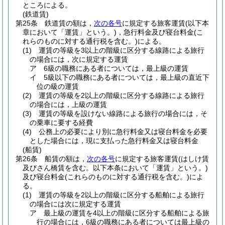
ところによる。
(鉄道賃)
第25条
鉄道賃の額は，
次の各号
に規定する旅客運賃
(以下本
章において「運賃」という。)
，急行料金及び寝台料金
(こ
れらのものに対する通行税を含む。)
による。
(1)
運賃の等級を3以上の階級に区分する線路による旅行
の場合には，次に規定する運賃
ア
6級の職務にある者については，最上級の運賃
イ
5級以下の職務にある者については，最上級の直近下
位の級の運賃
(2)
運賃の等級を2以上の階級に区分する線路による旅行
の場合には，上級の運賃
(3)
運賃の等級を設けない線路による旅行の場合には，そ
の乗車に要する経費
(4)
公務上の必要により別に急行料金又は寝台料金を必要
とした場合には，現に支払った急行料金又は寝台料金
(船賃)
第26条
船賃の額は，
次の各号
に規定する旅客運賃
(はしけ賃
及びさん橋賃を含む。以下本条において「運賃」という。)
及び寝台料金
(これらのものに対する通行税を含む。)
によ
る。
(1)
運賃の等級を2以上の階級に区分する船舶による旅行
の場合には次に規定する運賃
ア
最上級の運賃を4以上の階級に区分する船舶による旅
行の場合には，6級の職務にある者については最上級の