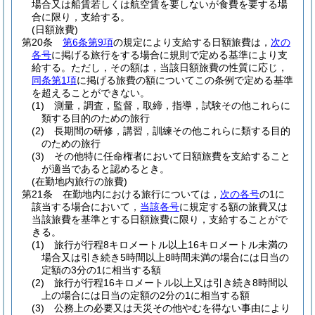
場合又は船賃若しくは航空賃を要しないが食費を要する場
合に限り，支給する。
(日額旅費)
第20条
第6条第9項
の規定により支給する日額旅費は，
次の
各号
に掲げる旅行をする場合に規則で定める基準により支
給する。
ただし，その額は，当該日額旅費の性質に応じ，
同条第1項
に掲げる旅費の額についてこの条例で定める基準
を超えることができない。
(1)
測量，調査，監督，取締，指導，試験その他これらに
類する目的のための旅行
(2)
長期間の研修，講習，訓練その他これらに類する目的
のための旅行
(3)
その他特に任命権者において日額旅費を支給すること
が適当であると認めるとき。
(在勤地内旅行の旅費)
第21条
在勤地内における旅行については，
次の各号
の1に
該当する場合において，
当該各号
に規定する額の旅費又は
当該旅費を基準とする日額旅費に限り，支給することがで
きる。
(1)
旅行が行程8キロメートル以上16キロメートル未満の
場合又は引き続き5時間以上8時間未満の場合には日当の
定額の3分の1に相当する額
(2)
旅行が行程16キロメートル以上又は引き続き8時間以
上の場合には日当の定額の2分の1に相当する額
(3)
公務上の必要又は天災その他やむを得ない事由により