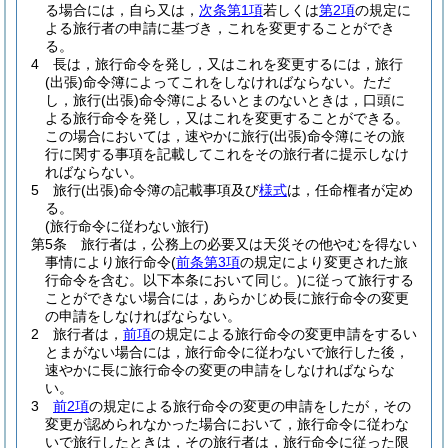
る場合には，自ら又は，
次条第1項
若しくは
第2項
の規定に
よる旅行者の申請に基づき，これを変更することができ
る。
4
長は，旅行命令を発し，又はこれを変更するには，旅行
(出張)
命令簿によってこれをしなければならない。
ただ
し，旅行
(出張)
命令簿によるいとまのないときは，口頭に
よる旅行命令を発し，又はこれを変更することができる。
この場合においては，速やかに旅行
(出張)
命令簿にその旅
行に関する事項を記載してこれをその旅行者に提示しなけ
ればならない。
5
旅行
(出張)
命令簿の記載事項及び
様式
は，任命権者が定め
る。
(旅行命令に従わない旅行)
第5条
旅行者は，公務上の必要又は天災その他やむを得ない
事情により旅行命令
(
前条第3項
の規定により変更された旅
行命令を含む。以下本条において同じ。)
に従って旅行する
ことができない場合には，あらかじめ長に旅行命令の変更
の申請をしなければならない。
2
旅行者は，
前項
の規定による旅行命令の変更申請をするい
とまがない場合には，旅行命令に従わないで旅行した後，
速やかに長に旅行命令の変更の申請をしなければならな
い。
3
前2項
の規定による旅行命令の変更の申請をしたが，その
変更が認められなかった場合において，旅行命令に従わな
いで旅行したときは，その旅行者は，旅行命令に従った限