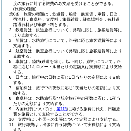
度の旅行に対する旅費のみ支給を受けることができる。
(旅費の種類)
第6条
旅費の種類は，鉄道賃，船賃，航空賃，車賃，日当，
宿泊料，食卓料，支度料，旅費雑費，駐車場料金，有料道
路通行料及び車借上料とする。
2
鉄道賃は，鉄道旅行について，路程に応じ，旅客運賃等に
より支給する。
3
船賃は，水路旅行について，路程に応じ旅客運賃等により
支給する。
4
航空賃は，航空旅行について路程に応じ旅客運賃等により
支給する。
5
車賃は，陸路
(鉄道を除く。以下同じ。)
旅行について，路
程に応じ1キロメートル当たりの定額又は実費額により支給
する。
6
日当は，旅行中の日数に応じ1日当たりの定額により支給
する。
7
宿泊料は，旅行中の夜数に応じ1夜当たりの定額により支
給する。
8
食卓料は，水路旅行及び航空旅行中の夜数に応じ，1夜当
たりの定額により支給する。
9
内国旅行については，
第1項
に掲げる旅費に代え，日額旅
費を旅費として支給することができる。
10
支度料は，外国への出張について定額により支給する。
11
旅行雑費は，出張に伴う雑費について実費額により支給
する。