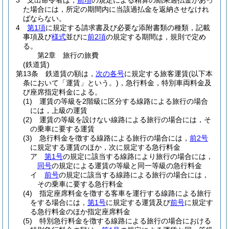
3
支出命令者は，
前項
の規定による精算の結果過払金があっ
た場合には，所定の期間内に当該過払金を返納させなけれ
ばならない。
4
第1項
に規定する請求書及び必要な添附書類の種類，記載
事項及び
様式
並びに
前2項
の規定する期間は，規則で定め
る。
第2章
旅行の旅費
(鉄道賃)
第13条
鉄道賃の額は，
次の各号
に規定する旅客運賃
(以下本
条において「運賃」という。)
，急行料金，特別車両料金及
び座席指定料金による。
(1)
運賃の等級を2階級に区分する線路による旅行の場合
には，上級の運賃
(2)
運賃の等級を設けない線路による旅行の場合には，そ
の乗車に要する運賃
(3)
急行料金を徴する線路による旅行の場合には，
前2号
に規定する運賃のほか，次に規定する急行料金
ア
第1号
の規定に該当する線路により旅行の場合には，
同号
の規定による運賃の等級と同一等級の急行料金
イ
前号
の規定に該当する線路による旅行の場合には，
その乗車に要する急行料金
(4)
指定座席料金を徴する客車を運行する線路による旅行
をする場合には，
第1号
に規定する運賃及び
前号
に規定す
る急行料金のほか指定座席料金
(5)
特別急行料金を徴する線路による旅行の場合における