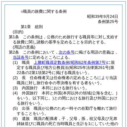
○職員の旅費に関する条例
昭和39年9月24日
条例第25号
第1章
総則
(目的)
第1条
この条例は，公務のため旅行する職員等に対し支給す
る旅費に関し諸般の基準を定めることを目的とする。
(用語の意義)
第2条
この条例において，
次の各号
に掲げる用語の意義は，
当該各号
に定めるところによる。
(1)
職員
上勝町職員定数条例
(昭和62年条例第7号)
に規
定する職員及び地方公務員法
(昭和25年法律第261号)
第
22条の2第1項第2号に掲げる職員をいう。
(2)
長 任命権者又は任命権者の定めるところにより当該
職員に対し旅行命令の専決権を有する者をいう。
(3)
内国旅行 本邦における旅行をいう。
(4)
外国旅行 本邦と外国
(本邦以外の領域
(公海を含む。)
をいう。以下同じ。)
との間における旅行及び外国におけ
る旅行をいう。
(5)
出張 職員が公務のため一時その在勤庁を離れて旅行
することをいう。
(6)
遺族 職員の配偶者，子，父母，孫，祖父母及び兄弟
姉妹並びに職員の死亡当時職員と生計を1にしていた他の