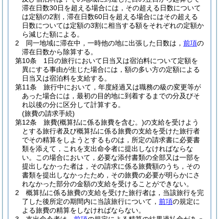
滞在日数30日を超える場合には，その超える日数について
は定額の2割，滞在日数60日を超える場合にはその超える
日数については定額の3割に相当する額をそれぞれの定額か
ら減じた額による。
2
同一地域に滞在中，一時他の地に出張した日数は，
前項
の
滞在日数から除算する。
第10条
1日の旅行において日当又は宿泊料について定額を
異にする事由が生じた場合には，額の多い方の定額による
日当又は宿泊料を支給する。
第11条
旅行中において，年度経過又は職務の級の変更等が
あった場合には，最初の目的地に到着するまでの分及びそ
れ以後の分に区分して計算する。
(旅費の請求手続)
第12条
旅費
(概算払に係る旅費を含む。)
の支給を受けよう
とする旅行者及び概算払に係る旅費の支給を受けた旅行者
でその精算をしようとするものは，所定の請求書に必要書
類を添えて，これを支出命令者に提出しなければならな
い。
この場合において，必要な添付書類の全部又は一部を
提出しなかった者は，その請求に係る旅費額のうち，その
書類を提出しなかったため，その旅費の必要が明らかにさ
れなかった部分の金額の支給を受けることができない。
2
概算払に係る旅費の支給を受けた旅行者は，当該旅行を完
了した後所定の期間内に当該旅行について，
前項
の規定に
よる旅費の精算をしなければならない。