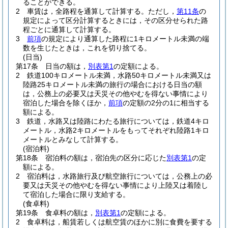
ることができる。
2
車賃は，全路程を通算して計算する。
ただし，
第11条
の
規定によって区分計算するときには，その区分せられた路
程ごとに通算して計算する。
3
前項
の規定により通算した路程に1キロメートル未満の端
数を生じたときは，これを切り捨てる。
(日当)
第17条
日当の額は，
別表第1
の定額による。
2
鉄道100キロメートル未満，水路50キロメートル未満又は
陸路25キロメートル未満の旅行の場合における日当の額
は，公務上の必要又は天災その他やむを得ない事情により
宿泊した場合を除くほか，
前項
の定額の2分の1に相当する
額による。
3
鉄道，水路又は陸路にわたる旅行については，鉄道4キロ
メートル，水路2キロメートルをもってそれぞれ陸路1キロ
メートルとみなして計算する。
(宿泊料)
第18条
宿泊料の額は，宿泊先の区分に応じた
別表第1
の定
額による。
2
宿泊料は，水路旅行及び航空旅行については，公務上の必
要又は天災その他やむを得ない事情により上陸又は着陸し
て宿泊した場合に限り支給する。
(食卓料)
第19条
食卓料の額は，
別表第1
の定額による。
2
食卓料は，船賃若しくは航空賃のほかに別に食費を要する