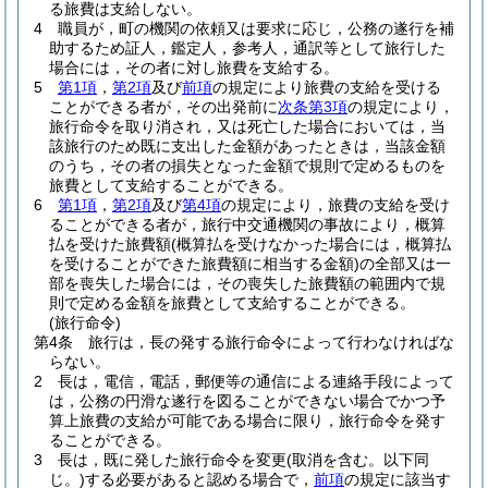
る旅費は支給しない。
4
職員が，町の機関の依頼又は要求に応じ，公務の遂行を補
助するため証人，鑑定人，参考人，通訳等として旅行した
場合には，その者に対し旅費を支給する。
5
第1項
，
第2項
及び
前項
の規定により旅費の支給を受ける
ことができる者が，その出発前に
次条第3項
の規定により，
旅行命令を取り消され，又は死亡した場合においては，当
該旅行のため既に支出した金額があったときは，当該金額
のうち，その者の損失となった金額で規則で定めるものを
旅費として支給することができる。
6
第1項
，
第2項
及び
第4項
の規定により，旅費の支給を受け
ることができる者が，旅行中交通機関の事故により，概算
払を受けた旅費額
(概算払を受けなかった場合には，概算払
を受けることができた旅費額に相当する金額)
の全部又は一
部を喪失した場合には，その喪失した旅費額の範囲内で規
則で定める金額を旅費として支給することができる。
(旅行命令)
第4条
旅行は，長の発する旅行命令によって行わなければな
らない。
2
長は，電信，電話，郵便等の通信による連絡手段によって
は，公務の円滑な遂行を図ることができない場合でかつ予
算上旅費の支給が可能である場合に限り，旅行命令を発す
ることができる。
3
長は，既に発した旅行命令を変更
(取消を含む。以下同
じ。)
する必要があると認める場合で，
前項
の規定に該当す