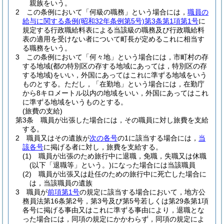
親族をいう。
2
この条例において「何級の職務」という場合には，
職員の
給与に関する条例
(昭和32年条例第5号)
第3条第1項第1号
に
規定する行政職給料表による当該級の職務及び行政職給料
表の適用を受けない者について町長が定めるこれに相当す
る職務をいう。
3
この条例において「何々地」という場合には，市町村の存
する地域
(都の特別区の存する地域にあっては，特別区の存
する地域)
をいい，外国にあってはこれに準ずる地域をいう
ものとする。
ただし，「在勤地」という場合には，在勤庁
から8キロメートル以内の地域をいい，外国にあってはこれ
に準ずる地域をいうものとする。
(旅費の支給)
第3条
職員が出張した場合には，その職員に対し旅費を支給
する。
2
職員又はその遺族が
次の各号
の1に該当する場合には，
当
該各号
に掲げる者に対し，旅費を支給する。
(1)
職員が出張のため旅行中に退職，免職，失職又は休職
(以下「退職等」という。)
になった場合には当該職員
(2)
職員が出張又は赴任のための旅行中に死亡した場合に
は，当該職員の遺族
3
職員が
前項第1号
の規定に該当する場合において，地方公
務員法第16条第2号，第3号及び第5号若しくは第29条第1項
各号に掲げる事由又はこれに準ずる事由により，退職とな
った場合には，同項の規定にかかわらず，同項の規定によ