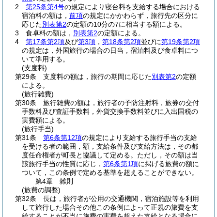
2
第25条第4号
の規定により寝台料を支給する場合における
宿泊料の額は，
前項
の規定にかかわらず，旅行先の区分に
応じた
別表第2
の定額の10分の7に相当する額による。
3
食卓料の額は，
別表第2
の定額による。
4
第17条第2項
及び
第3項
，
第18条第2項
並びに
第19条第2項
の規定は，外国旅行の場合の日当，宿泊料及び食卓料につ
いて準用する。
(支度料)
第29条
支度料の額は，旅行の期間に応じた
別表第2
の定額
による。
(旅行雑費)
第30条
旅行雑費の額は，旅行者の予防注射料，旅券の交付
手数料及び査証手数料，外貨交換手数料並びに入出国税の
実費額による。
(旅行手当)
第31条
第6条第12項
の規定により支給する旅行手当の支給
を受ける者の範囲，額，支給条件及び支給方法は，その都
度任命権者が町長と協議して定める。
ただし，その額は当
該旅行手当の性質に応じ，
第6条第1項
に掲げる旅費の額に
ついて，この条例で定める基準を超えることができない。
第4章
雑則
(旅費の調整)
第32条
長は，旅行者が公用の交通機関，宿泊施設等を利用
して旅行した場合その他この条例によって正規の旅費を支
給することが不当に旅費の実費を超えた支給となる場合に