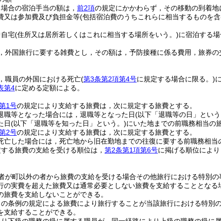
る場合の宿泊手当の額は，
前2項
の規定にかかわらず，その移動の到着地
費又は参加費及び負担金等
(包括宿泊費のうちこれらに相当するものを含
中自宅
(住所又は居所若しくはこれに相当する場所をいう。)
に宿泊する場
，外国旅行に要する雑費とし，その額は，予防接種に係る費用，旅券の
，職員の外国における死亡
(
第3条第2項第4号
に規定する場合に限る。)
表第4
に定める定額による。
第1号
の規定により支給する旅費は，次に規定する旅費とする。
退職等となった場合には，退職等となった日
(以下「退職等の日」という
た日
(以下「退職等を知った日」という。)
にいた地までの前職務相当の
第2号
の規定により支給する旅費は，次に規定する旅費とする。
死亡した場合には，死亡地から旧在勤地までの往復に要する前職務相当
定する旅費の支給を受ける順位は，
第2条第1項第6号
に掲げる順位により
者が町以外の者から旅費の支給を受ける場合その他旅行における特別の
行の実費を超えた旅費又は通常必要としない旅費を支給することとなる
の旅費を支給しないことができる。
この条例の規定による旅費により旅行することが当該旅行における特別
を支給することができる。