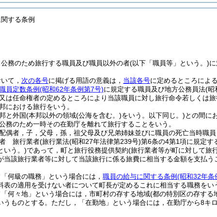
に関する条例
，公務のため旅行する職員及び職員以外の者
(以下「職員等」という。)
に
おいて，
次の各号
に掲げる用語の意義は，
当該各号
に定めるところによ
職員定数条例
(昭和62年条例第7号)
に規定する職員及び地方公務員法
(昭
又は任命権者の定めるところにより当該職員に対し旅行命令若しくは旅
邦における旅行をいう。
邦と外国
(本邦以外の領域
(公海を含む。)
をいう。以下同じ。)
との間に
公務のため一時その在勤庁を離れて旅行することをいう。
配偶者，子，父母，孫，祖父母及び兄弟姉妹並びに職員の死亡当時職員
者 旅行業者
(旅行業法
(昭和27年法律第239号)
第6条の4第1項に規定す
という。)
であって，町と旅行役務提供契約
(旅行業者等が町に対して旅
が当該旅行業者等に対して当該旅行に係る旅費に相当する金額を支払う
て「何級の職務」という場合には，
職員の給与に関する条例
(昭和32年条
料表の適用を受けない者について町長が定めるこれに相当する職務をい
て「何々地」という場合には，市町村の存する地域
(都の特別区の存する
いうものとする。
ただし，「在勤地」という場合には，在勤庁から8キ