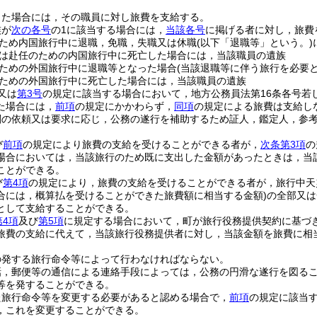
した場合には，その職員に対し旅費を支給する。
族が
次の各号
の1に該当する場合には，
当該各号
に掲げる者に対し，旅費
ため内国旅行中に退職，免職，失職又は休職
(以下「退職等」という。)
は赴任のための内国旅行中に死亡した場合には，当該職員の遺族
ための外国旅行中に退職等となった場合
(当該退職等に伴う旅行を必要
ための外国旅行中に死亡した場合には，当該職員の遺族
又は
第3号
の規定に該当する場合において，地方公務員法第16条各号若
た場合には，
前項
の規定にかかわらず，
同項
の規定による旅費は支給し
関の依頼又は要求に応じ，公務の遂行を補助するため証人，鑑定人，参
び
前項
の規定により旅費の支給を受けることができる者が，
次条第3項
の
場合においては，当該旅行のため既に支出した金額があったときは，当
ことができる。
び
第4項
の規定により，旅費の支給を受けることができる者が，旅行中天
合には，概算払を受けることができた旅費額に相当する金額)
の全部又は
として支給することができる。
第4項
及び
第5項
に規定する場合において，町が旅行役務提供契約に基づ
旅費の支給に代えて，当該旅行役務提供者に対し，当該金額を旅費に相
の発する旅行命令等によって行わなければならない。
話，郵便等の通信による連絡手段によっては，公務の円滑な遂行を図る
等を発することができる。
た旅行命令等を変更する必要があると認める場合で，
前項
の規定に該当
，これを変更することができる。