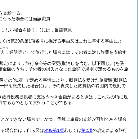
を支給する。
になった場合には当該職員
としない場合を除く。)
には，当該職員
しくは第29条第1項各号に掲げる事由又はこれに準ずる事由によ
ない。
考人，通訳等として旅行した場合には，その者に対し旅費を支給す
規定により，旅行命令等の変更
(取消しを含む。以下同じ。)
を受
該金額のうち，その者の損失となった金額で規則で定めるものを旅
災その他規則で定める事情により，概算払を受けた旅費額
(概算払
一部を喪失した場合には，その喪失した旅費額の範囲内で規則で
き旅行役務提供者に支払うべき金額があるときは，これらの項に規
当するものとして支払うことができる。
ことができない場合で，かつ，予算上旅費の支給が可能である場合
する場合には，自ら又は
次条第1項
若しくは
第2項
の規定による旅行