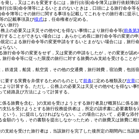
等を発し，又はこれを変更するには，旅行
(出張)
命令簿又は旅行依頼簿
(
旅行
(出張)
命令簿等によるいとまのないときは，口頭による旅行命令等
)
命令簿等にその旅行に関する事項を記載してこれをその旅行者に提示
等の記載事項及び
様式
は，任命権者が定める。
ない旅行)
公務上の必要又は天災その他やむを得ない事情により旅行命令等
(
前条第
行することができない場合には，あらかじめ長に旅行命令等の変更の申
の規定による旅行命令等の変更申請をするいとまがない場合には，旅行
ならない。
る旅行命令等の変更をせず，又は変更の申請をしたが，その変更が認め
，旅行命令等に従った限度の旅行に対する旅費のみ支給を受けることが
は，鉄道賃，船賃，航空賃，その他の交通費，旅行雑費，宿泊費，包括
行に要する実費を弁償するためのものとして
前条
に定める種類及び
次章
により計算する。
ただし，公務上の必要又は天災その他やむを得ない事
って経路及び方法によって計算する。
に係る旅費を含む。)
の支給を受けようとする旅行者及び概算払に係る旅
の支払を受けようとする旅行役務提供者は，所定の請求書に必要書類を
」という。)
に提出しなければならない。
この場合において，必要な添付
る金額のうち，その書類を提出しなかったため，その旅費又は旅費に相
。
費の支給を受けた旅行者は，当該旅行を完了した後所定の期間内に当該