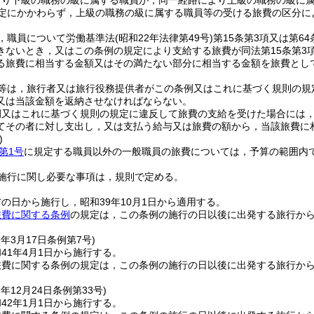
より下級の職務の級に属する職員が，同一経路により上級の職務の級に
定にかかわらず，上級の職務の級に属する職員等の受ける旅費の区分に
，職員について労働基準法
(昭和22年法律第49号)
第15条第3項又は第
きないとき，又はこの条例の規定により支給する旅費が同法第15条第3
る旅費に相当する金額又はその満たない部分に相当する金額を旅費とし
等は，旅行者又は旅行役務提供者がこの条例又はこれに基づく規則の規
又は当該金額を返納させなければならない。
例又はこれに基づく規則の規定に違反して旅費の支給を受けた場合には
てその者に対し支出し，又は支払う給与又は旅費の額から，当該旅費に
)
第1号
に規定する職員以外の一般職員の旅費については，予算の範囲内
施行に関し必要な事項は，規則で定める。
の日から施行し，昭和39年10月1日から適用する。
旅費に関する条例
の規定は，この条例の施行の日以後に出発する旅行か
1年3月17日
条例第7号)
41年4月1日から施行する。
旅費に関する条例の規定は，この条例の施行の日以後に出発する旅行か
1年12月24日
条例第33号)
42年1月1日から施行する。