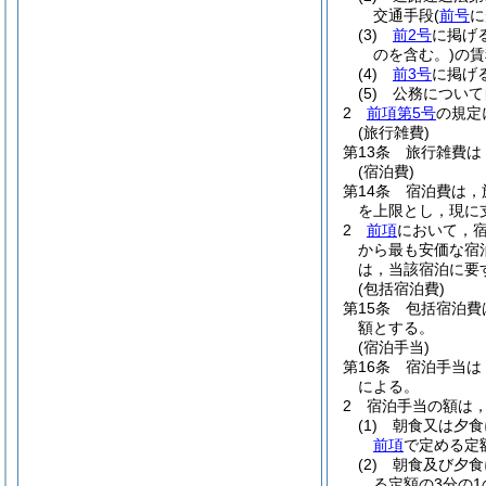
交通手段
(
前号
に
(3)
前2号
に掲げ
のを含む。)
の賃
(4)
前3号
に掲げ
(5)
公務について
2
前項第5号
の規定
(旅行雑費)
第13条
旅行雑費は
(宿泊費)
第14条
宿泊費は，
を上限とし，現に
2
前項
において，
から最も安価な宿
は，当該宿泊に要
(包括宿泊費)
第15条
包括宿泊費
額とする。
(宿泊手当)
第16条
宿泊手当は
による。
2
宿泊手当の額は
(1)
朝食又は夕食
前項
で定める定
(2)
朝食及び夕食
る定額の3分の1