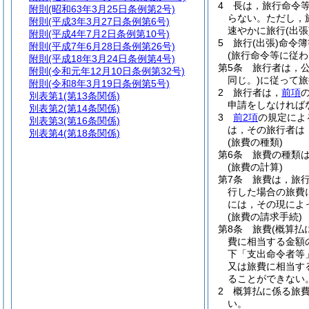
4
長は，旅行命令
附則
(昭和63年3月25日条例第2号)
らない。
ただし，
附則
(平成3年3月27日条例第6号)
速やかに旅行
(出張
附則
(平成4年7月2日条例第10号)
5
旅行
(出張)
命令簿
附則
(平成7年6月28日条例第26号)
(旅行命令等に従わ
附則
(平成18年3月24日条例第4号)
第5条
旅行者は，
附則
(令和元年12月10日条例第32号)
同じ。)
に従って旅
附則
(令和8年3月19日条例第5号)
2
旅行者は，
前項
別表第1
(第13条関係)
申請をしなければ
別表第2
(第14条関係)
3
前2項
の規定によ
別表第3
(第16条関係)
は，その旅行者は
別表第4
(第18条関係)
(旅費の種類)
第6条
旅費の種類
(旅費の計算)
第7条
旅費は，旅
行した場合の旅費
には，その現によ
(旅費の請求手続)
第8条
旅費
(概算払
費に相当する金額
下「支出命令者等
又は旅費に相当す
ることができない
2
概算払に係る旅
い。