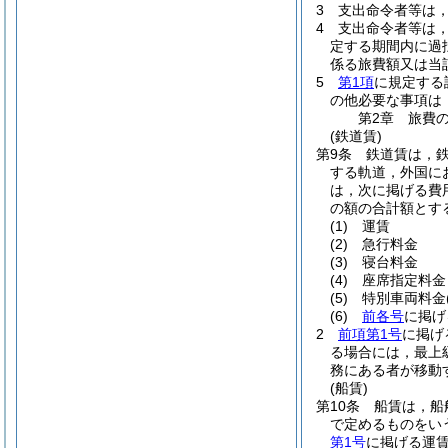
3
支出命令者等は
4
支出命令者等は
定する期間内に過
係る旅費額又は当
5
第1項
に規定する
の他必要な事項は
第2章
旅費
(鉄道賃)
第9条
鉄道賃は，
する軌道，外国に
は，次に掲げる費
の額の合計額とす
(1)
運賃
(2)
急行料金
(3)
寝台料金
(4)
座席指定料金
(5)
特別車両料金
(6)
前各号
に掲げ
2
前項第1号
に掲げ
る場合には，最上級
務にある者が移動
(船賃)
第10条
船賃は，船
で定めるものをい
第1号
に掲げる運