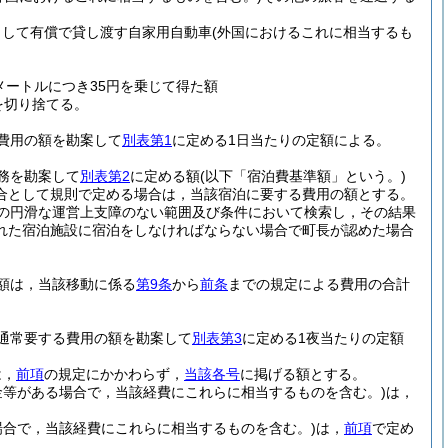
として有償で貸し渡す自家用自動車
(外国におけるこれに相当するも
ートルにつき35円を乗じて得た額
を切り捨てる。
費用の額を勘案して
別表第1
に定める1日当たりの定額による。
務を勘案して
別表第2
に定める額
(以下「宿泊費基準額」という。)
合として規則で定める場合は，当該宿泊に要する費用の額とする。
の円滑な運営上支障のない範囲及び条件において検索し，その結果
れた宿泊施設に宿泊をしなければならない場合で町長が認めた場合
額は，当該移動に係る
第9条
から
前条
までの規定による費用の合計
通常要する費用の額を勘案して
別表第3
に定める1夜当たりの定額
は，
前項
の規定にかかわらず，
当該各号
に掲げる額とする。
金等がある場合で，当該経費にこれらに相当するものを含む。)
は，
場合で，当該経費にこれらに相当するものを含む。)
は，
前項
で定め