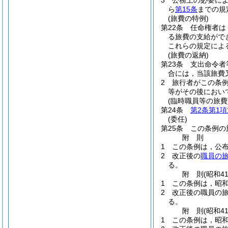
3
公務上の必要に
ら
第15条
までの規
(旅費の特例)
第22条
任命権者は
る旅費の支給がで
これらの規定によ
(旅費の返納)
第23条
支出命令者
合には，当該旅費
2
旅行者がこの条
等がその後におい
(臨時職員等の旅費
第24条
第2条第1項
(委任)
第25条
この条例の
附
則
1
この条例は，公布
2
改正後の
職員の
る。
附
則
(昭和4
1
この条例は，昭和
2
改正後の職員の
る。
附
則
(昭和4
1
この条例は，昭和