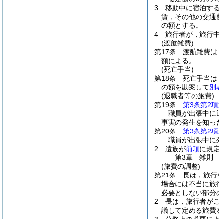
3
移動中に宿泊す
賃，その他の交通
の額とする。
4
旅行者が，旅行
(渡航雑費)
第17条
渡航雑費は
額による。
(死亡手当)
第18条
死亡手当は
の額を勘案して
別
(退職者等の旅費)
第19条
第3条第2項
職員が出張中に
事実の発生を知っ
第20条
第3条第2項
職員が出張中に
2
遺族が
前項
に規
第3章
雑則
(旅費の調整)
第21条
長は，旅行
場合には不当に旅
必要としない部分
2
長は，旅行者が
議して定める旅費