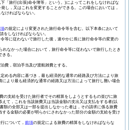
以下「旅行
(出張)
命令簿等」という。)
によってこれをしなければな
を発し，又はこれを変更することができる。
この場合においては，
しなければならない。
3項
の規定により変更された旅行命令等を含む。以下本条において
請をしなければならない。
命令等に従わないで旅行した後，速やかに長に旅行命令等の変更の
られなかった場合において，旅行命令等に従わないで旅行したとき
できる。
宿泊費，宿泊手当及び渡航雑費とする。
に定める内容に基づき，最も経済的な通常の経路及び方法により旅
情により最も経済的な通常の経路又は方法によって旅行し難い場合
費の支給を受けた旅行者でその精算をしようとするもの並びに旅
添えて，これを当該旅費又は当該金額の支出又は支払をする者
(以
書類の全部又は一部を提出しなかった者は，その請求に係る旅費
当する金額の必要が明らかにされなかった部分の金額の支給を受け
旅行について，
前項
の規定による旅費の精算をしなければならな