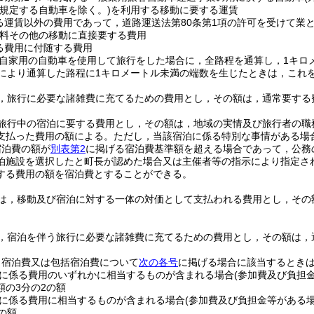
規定する自動車を除く。)
を利用する移動に要する運賃
る運賃以外の費用であって，道路運送法第80条第1項の許可を受けて業
料その他の移動に直接要する費用
る費用に付随する費用
自家用の自動車を使用して旅行をした場合に，全路程を通算し，1キロメ
により通算した路程に1キロメートル未満の端数を生じたときは，これ
，旅行に必要な諸雑費に充てるための費用とし，その額は，通常要する
旅行中の宿泊に要する費用とし，その額は，地域の実情及び旅行者の職
支払った費用の額による。
ただし，当該宿泊に係る特別な事情がある場
宿泊費の額が
別表第2
に掲げる宿泊費基準額を超える場合であって，公務
泊施設を選択したと町長が認めた場合又は主催者等の指示により指定さ
する費用の額を宿泊費とすることができる。
は，移動及び宿泊に対する一体の対価として支払われる費用とし，その
，宿泊を伴う旅行に必要な諸雑費に充てるための費用とし，その額は，
，宿泊費又は包括宿泊費について
次の各号
に掲げる場合に該当するとき
に係る費用のいずれかに相当するものが含まれる場合
(参加費及び負担
額の3分の2の額
に係る費用に相当するものが含まれる場合
(参加費及び負担金等がある
の額