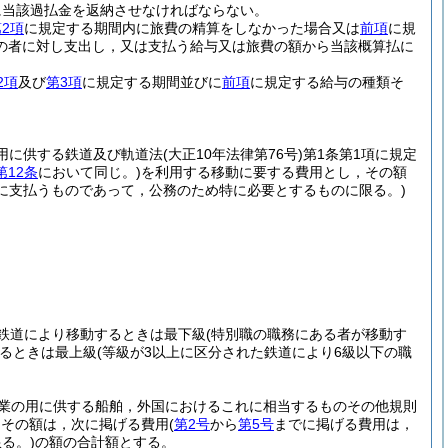
に当該過払金を返納させなければならない。
2項
に規定する期間内に旅費の精算をしなかった場合又は
前項
に規
の者に対し支出し，又は支払う給与又は旅費の額から当該概算払に
2項
及び
第3項
に規定する期間並びに
前項
に規定する給与の種類そ
の用に供する鉄道及び軌道法
(大正10年法律第76号)
第1条第1項に規定
第12条
において同じ。)
を利用する移動に要する費用とし，その額
に支払うものであって，公務のため特に必要とするものに限る。)
鉄道により移動するときは最下級
(特別職の職務にある者が移動す
るときは最上級
(等級が3以上に区分された鉄道により6級以下の職
事業の用に供する船舶，外国におけるこれに相当するものその他規則
，その額は，次に掲げる費用
(
第2号
から
第5号
までに掲げる費用は，
る。)
の額の合計額とする。