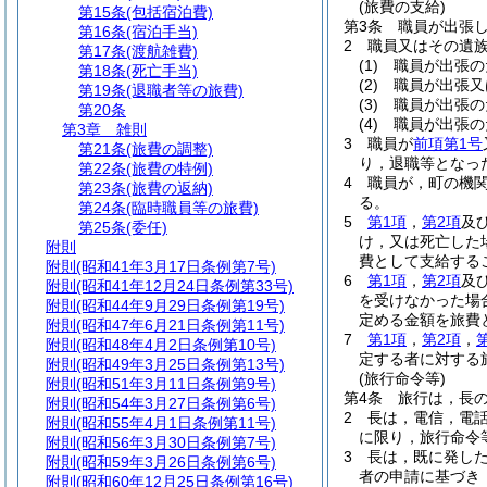
(旅費の支給)
第15条
(包括宿泊費)
第3条
職員が出張
第16条
(宿泊手当)
2
職員又はその遺
第17条
(渡航雑費)
(1)
職員が出張の
第18条
(死亡手当)
(2)
職員が出張又
第19条
(退職者等の旅費)
(3)
職員が出張の
第20条
(4)
職員が出張の
第3章
雑則
3
職員が
前項第1号
第21条
(旅費の調整)
り，退職等となっ
第22条
(旅費の特例)
4
職員が，町の機
第23条
(旅費の返納)
る。
第24条
(臨時職員等の旅費)
5
第1項
，
第2項
及
第25条
(委任)
け，又は死亡した
附則
費として支給する
附則
(昭和41年3月17日条例第7号)
6
第1項
，
第2項
及
附則
(昭和41年12月24日条例第33号)
を受けなかった場
附則
(昭和44年9月29日条例第19号)
定める金額を旅費
附則
(昭和47年6月21日条例第11号)
7
第1項
，
第2項
，
附則
(昭和48年4月2日条例第10号)
定する者に対する
附則
(昭和49年3月25日条例第13号)
(旅行命令等)
附則
(昭和51年3月11日条例第9号)
第4条
旅行は，長
附則
(昭和54年3月27日条例第6号)
2
長は，電信，電
附則
(昭和55年4月1日条例第11号)
に限り，旅行命令
附則
(昭和56年3月30日条例第7号)
3
長は，既に発し
附則
(昭和59年3月26日条例第6号)
者の申請に基づき
附則
(昭和60年12月25日条例第16号)