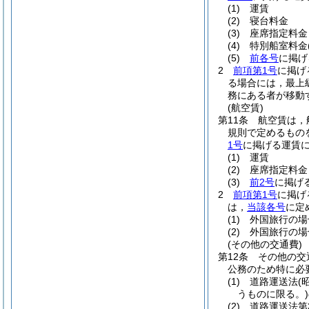
(1)
運賃
(2)
寝台料金
(3)
座席指定料金
(4)
特別船室料金
(5)
前各号
に掲げ
2
前項第1号
に掲げ
る場合には，最上級
務にある者が移動
(航空賃)
第11条
航空賃は，
規則で定めるもの
1号
に掲げる運賃
(1)
運賃
(2)
座席指定料金
(3)
前2号
に掲げ
2
前項第1号
に掲げ
は，
当該各号
に定
(1)
外国旅行の場
(2)
外国旅行の場
(その他の交通費)
第12条
その他の交
公務のため特に必
(1)
道路運送法
(
うものに限る。)
(2)
道路運送法第