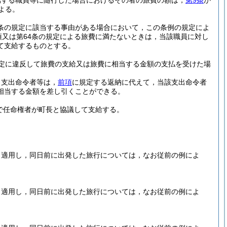
属する職員等に随行した場合におけるその者の旅費の額は，
第9条
か
よる。
64条の規定に該当する事由がある場合において，この条例の規定によ
項又は第64条の規定による旅費に満たないときは，当該職員に対し
て支給するものとする。
定に違反して旅費の支給又は旅費に相当する金額の支払を受けた場
，支出命令者等は，
前項
に規定する返納に代えて，当該支出命令者
相当する金額を差し引くことができる。
で任命権者が町長と協議して支給する。
ら適用し，同日前に出発した旅行については，なお従前の例によ
ら適用し，同日前に出発した旅行については，なお従前の例によ