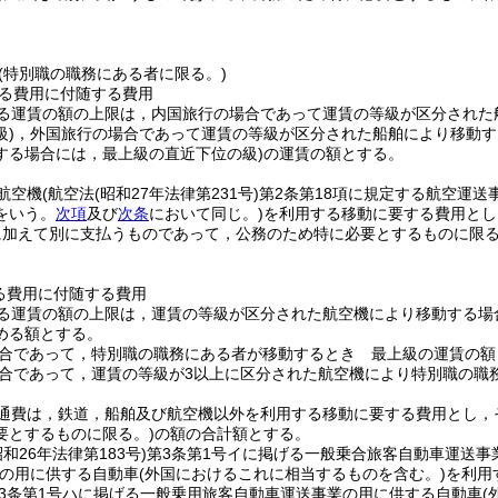
(特別職の職務にある者に限る。)
る費用に付随する費用
る運賃の額の上限は，内国旅行の場合であって運賃の等級が区分された
)
，外国旅行の場合であって運賃の等級が区分された船舶により移動す
する場合には，最上級の直近下位の級)
の運賃の額とする。
航空機
(航空法
(昭和27年法律第231号)
第2条第18項に規定する航空運
をいう。
次項
及び
次条
において同じ。)
を利用する移動に要する費用とし
に加えて別に支払うものであって，公務のため特に必要とするものに限る
る費用に付随する費用
る運賃の額の上限は，運賃の等級が区分された航空機により移動する場
める額とする。
合であって，特別職の職務にある者が移動するとき 最上級の運賃の額
合であって，運賃の等級が3以上に区分された航空機により特別職の職
通費は，鉄道，船舶及び航空機以外を利用する移動に要する費用とし，
要とするものに限る。)
の額の合計額とする。
昭和26年法律第183号)
第3条第1号イに掲げる一般乗合旅客自動車運送事
の用に供する自動車
(外国におけるこれに相当するものを含む。)
を利用
3条第1号ハに掲げる一般乗用旅客自動車運送事業の用に供する自動車
(