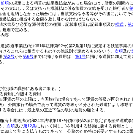
，
前項
の規定による精算の結果過払金があった場合には，所定の期間内
，その支出し，又は支払った概算払に係る旅費の支給を受けた旅行者が
第
払金を返納しなかった場合には，当該支出命令者等がその後においてそ
該過払金に相当する金額を差し引かなければならない。
請求書及び必要な添付書類の種類，記載事項又は記録事項及び
様式
，
第
，規則で定める。
の内容
鉄道
(鉄道事業法
(昭和61年法律第92号)
第2条第1項に規定する鉄道事業
おけるこれらに相当するものその他規則で定めるものをいう。
次項
及び
用
(
第2号
から
第6号
までに掲げる費用は，
第1号
に掲げる運賃に加えて別
る。
(特別職の職務にある者に限る。)
る費用に付随する費用
る運賃の額の上限は，内国旅行の場合であって運賃の等級が区分された
)
，外国旅行の場合であって運賃の等級が区分された鉄道により移動す
する場合には，最上級の直近下位の級)
の運賃の額とする。
舶
(海上運送法
(昭和24年法律第187号)
第2条第2項に規定する船舶運航
う。
次項
及び
第12条
において同じ。)
を利用する移動に要する費用とし
賃に加えて別に支払うものであって，公務のため特に必要とするものに限