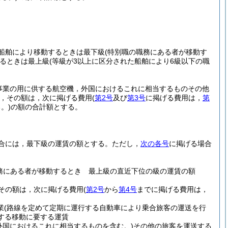
船舶により移動するときは最下級
(特別職の職務にある者が移動す
るときは最上級
(等級が3以上に区分された船舶により6級以下の職
送事業の用に供する航空機，外国におけるこれに相当するものその他
，その額は，次に掲げる費用
(
第2号
及び
第3号
に掲げる費用は，
第
。)
の額の合計額とする。
合には，最下級の運賃の額とする。
ただし，
次の各号
に掲げる場合
務にある者が移動するとき 最上級の直近下位の級の運賃の額
その額は，次に掲げる費用
(
第2号
から
第4号
までに掲げる費用は，
業
(路線を定めて定期に運行する自動車により乗合旅客の運送を行
する移動に要する運賃
外国におけるこれに相当するものを含む。)
その他の旅客を運送する