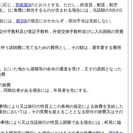
に応じ，
別表第3
のとおりとする。
ただし，鉄道賃，船賃，航空
む。)
に食費に相当するものが含まれる場合には，当該額の3分の1
合には，
前3項
の規定にかかわらず，宿泊手当は支給しない。
交付手数料及び査証手数料，外貨交換手数料並びに入出国税の実費
に伴う諸雑費に充てるための費用とし，その額は，通常要する費用
。)
にいた地から退職等の命令の通達を受け，又その原因となった
旅費
の旅費
，同順位者がある場合には，年長者を先にする。
事情により又は旅行の性質上この条例の規定による旅費を支給した
場合においては，その実費を超えることとなる部分の旅費又はその
の事情により又は当該旅行の性質上困難である場合には，町長に協