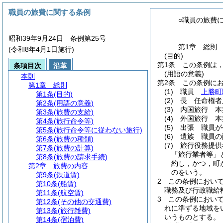
職員の旅費に関する条例
○職員の旅費
昭和39年9月24日 条例第25号
第1章
総則
(令和8年4月1日施行)
(目的)
第1条
この条例は
条項目次
沿革
(用語の意義)
本則
第2条
この条例に
第1章
総則
(1)
職員
上勝町
第1条
(目的)
(2)
長 任命権者
第2条
(用語の意義)
(3)
内国旅行 本
第3条
(旅費の支給)
(4)
外国旅行 本
第4条
(旅行命令等)
(5)
出張 職員が
第5条
(旅行命令等に従わない旅行)
(6)
遺族 職員の
第6条
(旅費の種類)
(7)
旅行役務提供
第7条
(旅費の計算)
「旅行業者等」
第8条
(旅費の請求手続)
約し，かつ，町
第2章
旅費の内容
のをいう。
第9条
(鉄道賃)
2
この条例におい
第10条
(船賃)
職務及び行政職給
第11条
(航空賃)
3
この条例におい
第12条
(その他の交通費)
れに準ずる地域を
第13条
(旅行雑費)
いうものとする。
第14条
(宿泊費)