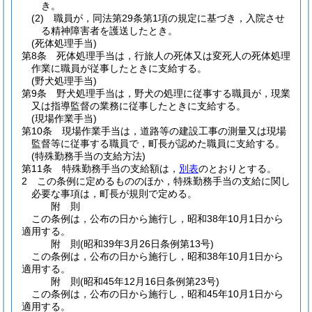
き。
(2)
職員が，同法第29条第1項の規定に基づき，入院させ
る精神障害者を護送したとき。
(死体処理手当)
第8条
死体処理手当は，行旅人の死体又は変死人の死体処理
作業に職員が従事したときに支給する。
(野犬処理手当)
第9条
野犬処理手当は，野犬の処理に従事する職員が，現業
又は指導監督の業務に従事したときに支給する。
(現場作業手当)
第10条
現場作業手当は，道路等の建設工事の測量又は現場
監督等に従事する職員で，町長が認めた職員に支給する。
(特殊勤務手当の支給方法)
第11条
特殊勤務手当の支給額は，
別表
のとおりとする。
2
この条例に定めるもののほか，特殊勤務手当の支給に関し
必要な事項は，町長が規則で定める。
附
則
この条例は，公布の日から施行し，昭和38年10月1日から
適用する。
附
則
(昭和39年3月26日
条例第13号)
この条例は，公布の日から施行し，昭和38年10月1日から
適用する。
附
則
(昭和45年12月16日
条例第23号)
この条例は，公布の日から施行し，昭和45年10月1日から
適用する。