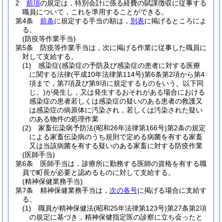
2
前項
の規定は，特別会計に係る経費の賦課徴収に従事する
職員について，これを準用することができる。
第4条
前条
に規定する手当の額は，
別表
に掲げるところによ
る。
(防疫等作業手当)
第5条
防疫等作業手当は，次に掲げる作業に従事した職員に
対して支給する。
(1)
感染症
(感染症の予防及び感染症の患者に対する医療
に関する法律
(平成10年法律第114号)
第6条第2項から第4
項まで，第7項及び第9項に規定するものをいう。以下同
じ。)
が発生し，又は発生するおそれがある場合における
感染症の患者若しくは感染症の疑いのある患者の救護又
は感染症の病原体に汚染され，若しくは汚染された疑い
のある物件の処理作業
(2)
家畜伝染病予防法
(昭和26年法律第166号)
第2条の規定
による家畜伝染病のうち規則で定める病菌を有する家畜
又は当該病菌を有する疑いのある家畜に対する防疫作業
(医師手当)
第6条
医師手当は，診療所に勤務する医師の資格を有する職
員で町長が必要と認めるものに対して支給する。
(精神保健業務手当)
第7条
精神保健業務手当は，
次の各号
に掲げる場合に支給す
る。
(1)
職員が精神保健法
(昭和25年法律第123号)
第27条第2項
の規定に基づき，精神保健指定医の診察に立ち会ったと