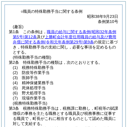
○職員の特殊勤務手当に関する条例
昭和38年9月23日
条例第10号
(趣旨)
第1条
この条例は，
職員の給与に関する条例
(昭和32年条例
第5号)
第12条
及び
上勝町会計年度任用職員の給与及び費用
弁償に関する条例
(令和元年条例第29号)
第9条
の規定に基づ
き，特殊勤務手当の支給に関し，必要な事項を定めるもの
とする。
(特殊勤務手当の種類)
第2条
特殊勤務手当の種類は，次のとおりとする。
(1)
税務特殊勤務手当
(2)
防疫等作業手当
(3)
医師手当
(4)
精神保健業務手当
(5)
死体処理手当
(6)
野犬処理手当
(7)
現場作業手当
(税務特殊勤務手当)
第3条
税務特殊勤務手当は，税務課に勤務し，町税等の賦課
徴収の事務を主たる職務とする職員及び税務事務に従事す
る職員で，町長がこれに相当するものとして認めた職員に
対して支給する。