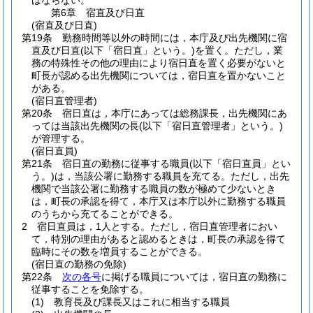
ばならない。
第6章
宿直及び日直
(宿直及び日直)
第19条
勤務時間等以外の時間には，本庁及び出先機関に宿
直及び日直
(以下「宿日直」という。)
を置く。
ただし，業
務の特殊性その他の理由により宿日直を置く必要がないと
町長が認める出先機関については，宿日直を置かないこと
がある。
(宿日直管理者)
第20条
宿日直は，本庁にあっては総務課長，出先機関にあ
っては当該出先機関の長
(以下「宿日直管理者」という。)
が管理する。
(宿日直員)
第21条
宿日直の勤務に従事する職員
(以下「宿日直員」とい
う。)
は，当該公署に勤務する職員を充てる。
ただし，出先
機関で当該公署に勤務する職員の数が極めて少ないとき
は，町長の承認を得て，本庁又は本庁以外に勤務する職員
のうちから充てることができる。
2
宿日直員は，1人とする。
ただし，宿日直管理者におい
て，特別の理由があると認めるときは，町長の承認を得て
臨時にその数を増員することができる。
(宿日直の勤務の免除)
第22条
次の各号
に掲げる職員については，宿日直の勤務に
従事することを免除する。
(1)
教育長及び課長又はこれに相当する職員