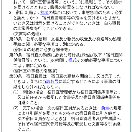
おいて「宿日直管理者等」という。)
に急報して，その指示
を受けるとともに，臨機の措置をしなければならない。
2
宿日直員は，
前項
の場合において，事態急迫のため，必要
と認め，かつ，宿日直管理者等の指示を受けるいとまがな
いとき又は指示を受けることができないときは，自ら職員
の非常呼集を行うことができる。
(文書等の処理)
第28条
公印の使用，文書及び物品の収受及び発送等の処理
手続に関し必要な事項は，別に定める。
(宿日直の勤務に必要な簿冊等)
第29条
宿日直の勤務に必要な簿冊及び物品
(以下「宿日直関
係簿冊等」という。)
の種類，
様式
その他必要な事項につい
ては，別に定める。
(宿日直の事務の引継ぎ)
第30条
宿日直員は，宿日直の勤務を開始し，又は完了した
ときは，直ちに
当該各号
に規定するところにより事務の引
継をしなければならない。
(1)
開始の場合 宿日直管理者から宿日直関係簿冊等と，
又は前任者から収受した文書等及び宿日直関係簿冊等を
引継ぐこと。
(2)
完了の場合 次の宿日直員があるときは，
前号
の規定
により引継ぎを受けたものをその宿日直員に引き継ぎ，
次の宿日直員がないときは，宿日直管理者及び主務課へ
それぞれ宿日直関係簿冊等及び収受した文書等を引き継
ぐこと。