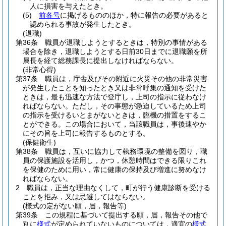
人に損害を与えたとき。
(5)
前各号
に掲げるもののほか，特に報告の必要があると
認められる事故が発生したとき。
(退職)
第36条
職員が退職しようとするときは，特別の事情がある
場合を除き，退職しようとする日前30日までに退職願を所
属長を経て総務課長に提出しなければならない。
(非常心得)
第37条
職員は，庁舎及びその附近に火災その他の非常災害
が発生したことを知ったとき又は非常呼集の通知を受けた
ときは，最も迅速な方法で登庁し，上司の指示に従わなけ
ればならない。
ただし，その事態が急迫しているため上司
の指示を受けるいとまがないときは，臨機の措置をするこ
とができる。
この場合において，当該職員は，事後速やか
にその旨を上司に報告するものとする。
(保健衛生)
第38条
職員は，互いに協力して執務環境の整備を図り，職
員の保護施設を活用し，かつ，休憩時間はできる限りこれ
を保健のために用い，常に健康の保持及び増進に努めなけ
ればならない。
2
職員は，正当な理由なくして，町が行う健康診断を受ける
ことを拒み，又は忌避してはならない。
(様式の定がない願，届，報告等)
第39条
この規程に基づいて提出する願，届，報告その他で
別に
様式
が定められていないものについては，適宜の
様式