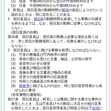
(1)
宿直 午後5時15分から翌日の午前8時30分まで
(2)
日直 午前8時30分から午後5時15分まで
2
町長は，宿日直員の勤務時間が
前項
の規定によりがたいと
認めるときは，別に定めることがある。
3
宿日直員は，
前2項
の勤務時間を経過しても事務の引継ぎ
を終わるまでは，なお，宿日直の勤務に従事しなければな
らない。
(宿日直員の任務)
第26条
宿日直員は，宿日直の勤務上必要な場合を除くほ
か，常に所定の勤務場所にあって，任務を遂行しなければ
ならない。
2
宿日直員は，次に掲げる事務を処理しなければならない。
(1)
庁舎の整備及び庁内秩序の保持
(2)
保管の委託を受けた文書，物品，公印等の管守
(3)
各室等のかぎの保管
(4)
文書及び物品の収受
(5)
急施を要する文書及び物品の発送
(6)
災害その他突発事件の応急措置
(7)
外部との連絡及び外来者の応接
(8)
前各号
に掲げるもののほか，特に宿日直管理者から命
ぜられた事項
(非常事態の通報等)
第27条
宿日直員は，町若しくは職員に関する重大な事件が
発生したとき，又は庁舎及びその附近に火災その他の災害
が発生したときは，宿日直管理者及び関係上司
(以下
次項
に