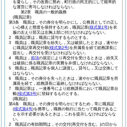
を凝らし，その改善に努め，町行政の民主的にして能率的
な運営に寄与しなければならない。
第2章
職員の一般的義務
(職員記章)
第3条
職員は，その身分を明らかにし，公務員としての正し
い心構えと態度を保持するため，職員記章
(
様式第1号
)
を衣
服の左えり部又は左胸上部に付けなければならない。
2
職員記章は，職員に貸与するものとする。
3
職員は，職員記章を紛失し，又は破損したときは，速やか
に職員記章再交付願
(
様式第2号
)
を所属長を経て総務課長に
提出し，再交付を受けなければならない。
4
職員は，
前項
の規定により再交付を受けるときは，紛失又
は破損に係る職員記章の実費を弁償しなければならない。
5
職員は，職員記章を個人に譲渡し，貸与し，又は交換して
はならない。
6
職員は，その身分を失ったときは，速やかに職員記章を所
属長を経て，総務課長に返納しなければならない。
7
職員記章は，一連番号により総務課長において職員記章台
帳
(
様式第3号
)
に登録するものとする。
(職員証)
第4条
職員は，その身分を明らかにするため，常に職員証
(
様式第4号
)
を携帯し，職務の執行に当たって職員であるこ
とを示す必要があるときは，これを提示しなければならな
い。
2
職員証の有効期間は，その交付
(再交付を含む。)
の日から