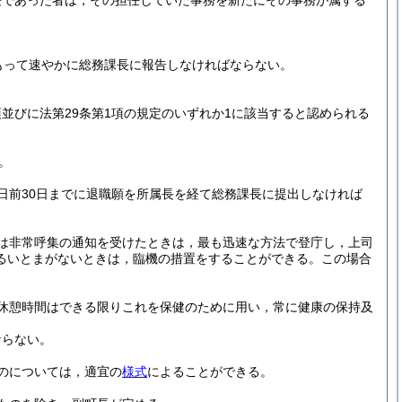
長であった者は，その担任していた事務を新たにその事務が属する
。
もって速やかに総務課長に報告しなければならない。
2項並びに法第29条第1項の規定のいずれか1に該当すると認められる
。
日前30日までに退職願を所属長を経て総務課長に提出しなければ
は非常呼集の通知を受けたときは，最も迅速な方法で登庁し，上司
るいとまがないときは，臨機の措置をすることができる。
この場合
休憩時間はできる限りこれを保健のために用い，常に健康の保持及
ならない。
のについては，適宜の
様式
によることができる。