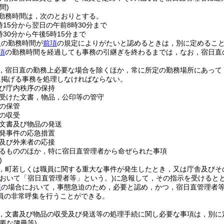
間)
勤務時間は，次のとおりとする。
時15分から翌日の午前8時30分まで
30分から午後5時15分まで
員の勤務時間が
前項
の規定によりがたいと認めるときは，別に定めるこ
項
の勤務時間を経過しても事務の引継ぎを終わるまでは，なお，宿日直
，宿日直の勤務上必要な場合を除くほか，常に所定の勤務場所にあって
に掲げる事務を処理しなければならない。
び庁内秩序の保持
受けた文書，物品，公印等の管守
の保管
の収受
文書及び物品の発送
発事件の応急措置
及び外来者の応接
るもののほか，特に宿日直管理者から命ぜられた事項
)
，町若しくは職員に関する重大な事件が発生したとき，又は庁舎及びそ
おいて「宿日直管理者等」という。)
に急報して，その指示を受けると
項
の場合において，事態急迫のため，必要と認め，かつ，宿日直管理者
員の非常呼集を行うことができる。
，文書及び物品の収受及び発送等の処理手続に関し必要な事項は，別に
要な簿冊等)