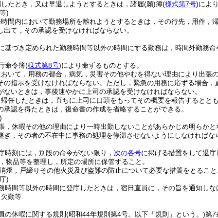
刻したとき，又は早退しようとするときは，諸届
(願)
簿
(
様式第7号
)
によ
等)
務時間内において勤務場所を離れようとするときは，その行先，用件，
し出て，その承認を受けなければならない。
に基づき定められた勤務時間等以外の時間にする勤務は，時間外勤務命
行命令簿
(
様式第8号
)
により命ずるものとする。
において，用務の都合，病気，災害その他やむを得ない理由により出張
その指示を受けなければならない。
ただし，緊急の用務に応ずる場合，
がないときは，事後速やかに上司の承認を受けなければならない。
ら帰任したときは，直ちに上司に口頭をもってその概要を報告するととも
の承認を得たときは，復命書の作成を省略することができる。
)
張，休暇その他の理由により一時出勤しないことがあらかじめ明らかと
継ぎ，その者の不在中に事務の処理を停滞させないようにしなければな
庁時刻には，別段の命令がない限り，
次の各号
に掲げる措置をして退庁
，物品等を整理し，所定の場所に保管すること。
消燈，戸締りその他火災及び盗難の防止について必要な措置をとること
庁)
務時間等以外の時間に登庁したときは，宿日直員に，その旨を通知しな
，欠勤等
員の休暇に関する規則
(昭和44年規則第4号。以下「規則」という。)
第