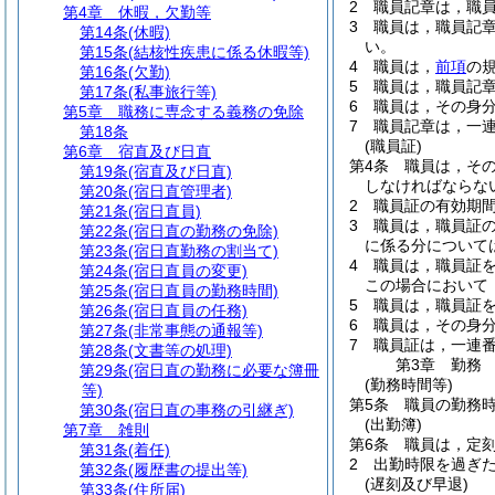
2
職員記章は，職
第4章
休暇，欠勤等
3
職員は，職員記
第14条
(休暇)
い。
第15条
(結核性疾患に係る休暇等)
4
職員は，
前項
の
第16条
(欠勤)
5
職員は，職員記
第17条
(私事旅行等)
6
職員は，その身
第5章
職務に専念する義務の免除
7
職員記章は，一
第18条
(職員証)
第6章
宿直及び日直
第4条
職員は，そ
第19条
(宿直及び日直)
しなければならな
第20条
(宿日直管理者)
2
職員証の有効期
第21条
(宿日直員)
3
職員は，職員証
第22条
(宿日直の勤務の免除)
に係る分について
第23条
(宿日直勤務の割当て)
4
職員は，職員証
第24条
(宿日直員の変更)
この場合において
第25条
(宿日直員の勤務時間)
5
職員は，職員証
第26条
(宿日直員の任務)
6
職員は，その身
第27条
(非常事態の通報等)
7
職員証は，一連
第28条
(文書等の処理)
第3章
勤務
第29条
(宿日直の勤務に必要な簿冊
(勤務時間等)
等)
第5条
職員の勤務
第30条
(宿日直の事務の引継ぎ)
(出勤簿)
第7章
雑則
第6条
職員は，定
第31条
(着任)
2
出勤時限を過ぎ
第32条
(履歴書の提出等)
(遅刻及び早退)
第33条
(住所届)