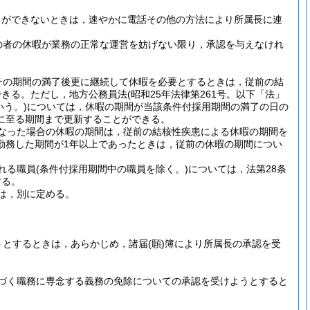
とができないときは，速やかに電話その他の方法により所属長に連
の者の休暇が業務の正常な運営を妨げない限り，承認を与えなけれ
その期間の満了後更に継続して休暇を必要とするときは，従前の結
できる。
ただし，地方公務員法
(昭和25年法律第261号。以下「法」
う。)
については，休暇の期間が当該条件付採用期間の満了の日の
に至る期間まで更新することができる。
なった場合の休暇の期間は，従前の結核性疾患による休暇の期間を
勤務した期間が1年以上であったときは，従前の休暇の期間につい
れる職員
(条件付採用期間中の職員を除く。)
については，法第28条
する。
は，別に定める。
うとするときは，あらかじめ，諸届
(願)
簿により所属長の承認を受
づく職務に専念する義務の免除についての承認を受けようとすると