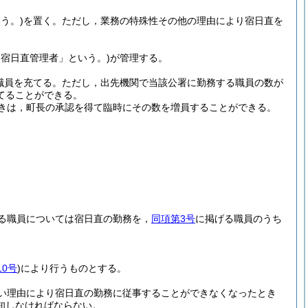
う。)
を置く。
ただし，業務の特殊性その他の理由により宿日直を
「宿日直管理者」という。)
が管理する。
職員を充てる。
ただし，出先機関で当該公署に勤務する職員の数が
てることができる。
きは，町長の承認を得て臨時にその数を増員することができる。
る職員については宿日直の勤務を，
同項第3号
に掲げる職員のうち
10号
)
により行うものとする。
い理由により宿日直の勤務に従事することができなくなったとき
知しなければならない。