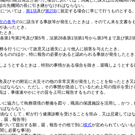
先機関の統合廃止があった場合においては，消滅した課又は出先機関の
は出先機関の長に引き継がなければならない。
継については，
第1項
及び
第2項
に規定する場合に準じて行うものとする
次の各号
の1に該当する事故等が発生したときは，そのてん末を文書を
があったとき。
たとき。
6条第1号第2号及び第5号，法第28条第1項第1号から第3号まで及び第
務を行うについて故意又は過失により他人に損害を与えたとき。
るもののほか，特に報告の必要があると認められる事故が発生したとき
しようとするときは，特別の事情がある場合を除き，退職しようとする
舎及びその附近に火災その他の非常災害が発生したことを知ったとき又
ればならない。
ただし，その事態が急迫しているため上司の指示を受け
員は，事後速やかにその旨を上司に報告するものとする。
いに協力して執務環境の整備を図り，職員の保護施設を活用し，かつ，
ればならない。
理由なくして，町が行う健康診断を受けることを拒み，又は忌避しては
，届，報告等)
基づいて提出する願，届，報告その他で別に
様式
が定められていないも
関し必要な事項)