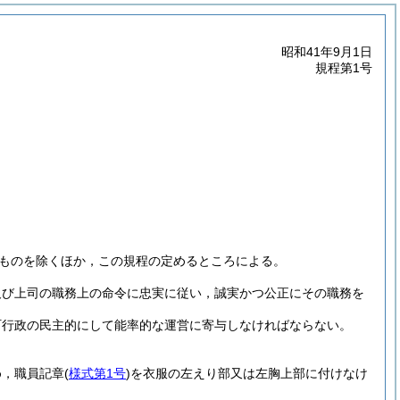
昭和41年9月1日
規程第1号
ものを除くほか，この規程の定めるところによる。
及び上司の職務上の命令に忠実に従い，誠実かつ公正にその職務を
町行政の民主的にして能率的な運営に寄与しなければならない。
め，職員記章
(
様式第1号
)
を衣服の左えり部又は左胸上部に付けなけ