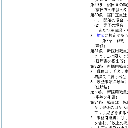
第29条
宿日直の勤
(宿日直の事務の引
第30条
宿日直員は
(1)
開始の場合 
(2)
完了の場合 
者及び主務課へ
2
前項
に規定する
第7章
雑則
(着任)
第31条
新採用職員
きは，この限りで
(履歴書の提出等)
第32条
新採用職員
2
職員は，氏名，
務課長に届け出な
3
履歴事項異動届
(住所届)
第33条
新採用職員
(事務の引継)
第34条
職員は，転
か，発令の日から
て，引継ぎをする
2
事務引継書には
を含む。)
以上の職