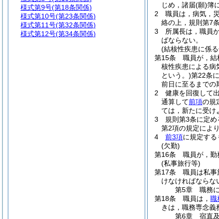
じめ，諸届
(願)
簿
様式第9号
(第18条関係)
2
職員は，病気，
様式第10号
(第23条関係)
絡の上，規則第7
様式第11号
(第32条関係)
3
所属長は，職員
様式第12号
(第34条関係)
ばならない。
(結核性疾患に係る
第15条
職員が，結
核性疾患による病
という。)
第22条
前日に至るまでの
2
健康を回復して
通算して
前項
の規
ては，新たに受け
3
規則第3条に定
第2項の規定によ
4
前3項
に規定する
(欠勤)
第16条
職員が，勤
(私事旅行等)
第17条
職員は私事
けなければならな
第5章
職務
第18条
職員は，
職
きは，職務専念義
第6章
宿直