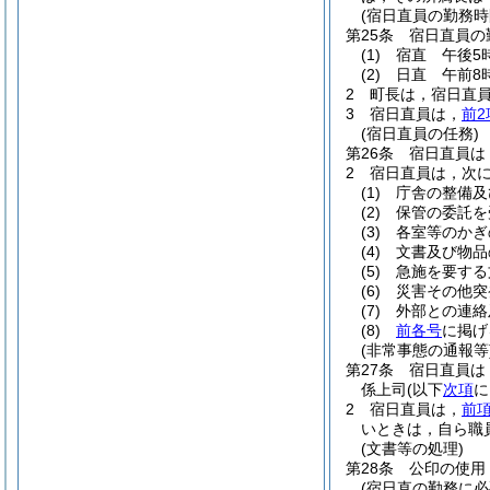
(宿日直員の勤務時
第25条
宿日直員の
(1)
宿直 午後5
(2)
日直 午前8時
2
町長は，宿日直
3
宿日直員は，
前2
(宿日直員の任務)
第26条
宿日直員は
2
宿日直員は，次
(1)
庁舎の整備及
(2)
保管の委託を
(3)
各室等のかぎ
(4)
文書及び物品
(5)
急施を要する
(6)
災害その他突
(7)
外部との連絡
(8)
前各号
に掲げ
(非常事態の通報等
第27条
宿日直員は
係上司
(以下
次項
に
2
宿日直員は，
前
いときは，自ら職
(文書等の処理)
第28条
公印の使用
(宿日直の勤務に必