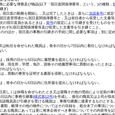
務に必要な簿冊及び物品
(以下「宿日直関係簿冊等」という。)
の種類，
継ぎ)
，宿日直の勤務を開始し，又は完了したときは，直ちに
当該各号
に規定
宿日直管理者から宿日直関係簿冊等と，又は前任者から収受した文書等
次の宿日直員があるときは，
前号
の規定により引継ぎを受けたものをそ
それぞれ宿日直関係簿冊等及び収受した文書等を引き継ぐこと。
もののほか，宿日直の事務の引継ぎの手続に関し必要な事項は，別に定
又は転任を命ぜられた職員は，発令の日から7日以内に着任しなければ
ない。
は，採用の日から5日以内に履歴書を提出しなければならない。
本籍，現住所，学歴，免許，資格その他履歴事項に異動があったときは
ければならない。
には，異動の事実を証明する書面を添附しなければならない。
は，発令の日から5日以内に住所届を提出しなければならない。
任若しくは休職を命ぜられたとき又は退職その他の理由により従前の事
5日以内に事務引継書
(
様式第12号
)
を作成し，後任の職員又は上司が指名
当該職員及び引継ぎを受ける職員は，事務引継書に連署するものとする
，書類，帳簿その他の物件についてはその目録を，処分未了の事項につ
にある職員にあっては更に将来企画すべき事項についてその内容等を記