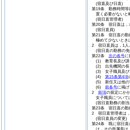
(宿直及び日直)
第19条
勤務時間等
置く必要がないと
(宿日直管理者)
第20条
宿日直は，
(宿日直員)
第21条
宿日直の勤
極めて少ないとき
2
宿日直員は，1人
(宿日直の勤務の免
第22条
次の各号
に
(1)
教育長及び課
(2)
出先機関の長
(3)
女子職員及び
(4)
第15条第4項
(5)
新任又は他の
(6)
前各号
に掲げ
2
前項
の規定にか
女子職員について
(宿日直勤務の割当
第23条
宿日直の勤
2
宿日直管理者は，
(宿日直員の変更)
第24条
既に宿日直
は，その所属長は