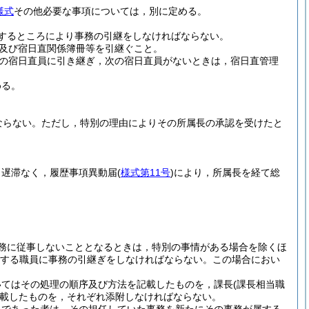
様式
その他必要な事項については，別に定める。
するところにより事務の引継をしなければならない。
及び宿日直関係簿冊等を引継ぐこと。
の宿日直員に引き継ぎ，次の宿日直員がないときは，宿日直管理
める。
ならない。
ただし，特別の理由によりその所属長の承認を受けたと
，遅滞なく，履歴事項異動届
(
様式第11号
)
により，所属長を経て総
務に従事しないこととなるときは，特別の事情がある場合を除くほ
する職員に事務の引継ぎをしなければならない。
この場合におい
。
いてはその処理の順序及び方法を記載したものを，課長
(課長相当職
載したものを，それぞれ添附しなければならない。