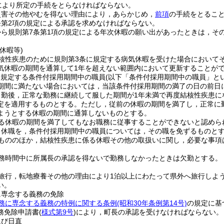
により所定の手続をとらなければならない。
災害その他やむを得ない理由により，あらかじめ，
前項
の手続をとるこ
条第2項の規定による承認を求めなければならない。
から規則第7条第1項の規定による年次休暇の願い出があったときは，そ
休暇等)
核性疾患のために規則第3条に規定する病気休暇を受けた場合において
気休暇の期間を通算して1年を超えない範囲内において更新することが
に規定する条件付採用期間中の職員
(以下「条件付採用期間中の職員」とい
期間に満たない場合においては，当該条件付採用期間の満了の日の前日
出勤後，正常な勤務に継続して服した期間が1年未満で再度結核性疾患に
定を適用するものとする。
ただし，従前の休暇の期間を満了し，正常に
ようとする休暇の期間に通算しないものとする。
める休暇の期間を満了してもなお職務に従事することができないと認めら
り休職を，条件付採用期間中の職員については，その職を免ずるものと
もののほか，結核性疾患に係る休暇その他の取扱いに関し，必要な事項
務時間中に所属長の承認を得ないで勤務しなかったときは欠勤とする。
旅行，転地療養その他の理由により1泊以上にわたって県外へ旅行しよ
い。
に専念する義務の免除
務に専念する義務の特例に関する条例
(昭和30年条例第14号)
の規定に基
務免除申請書
(
様式第9号
)
により，町長の承認を受けなければならない。
及び日直