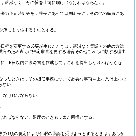
り，遅滞なく，その旨を上司に届け出なければならない。
帰来の予定時刻等を，課長にあっては副町長に，その他の職員にあ
令簿により命ずるものとする。
の日程を変更する必要が生じたときは，遅滞なく電話その他の方法
重病のため直ちに帰宅療養を要する場合その他これらに類する理由
に，5日以内に復命書を作成して，これを提出しなければならな
なったときは，その担任事務について必要な事項を上司又は上司の
らない。
しなければならない。
。
ければならない。
退庁のときも，また同様とする。
7条第1項の規定により休暇の承認を受けようとするときは，あらか