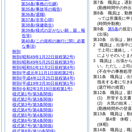
第7条
職員は，遅
第34条
(事務の引継)
(勤務時間中の外出
第35条
(事故等の報告)
第8条
職員は，勤
第36条
(退職)
っては所属長に申
第37条
(非常心得)
(時間外勤務)
第38条
(保健衛生)
第9条
第5条
の規定
第39条
(様式の定がない願，届，報
(出張)
告等)
第10条
出張は，旅
第40条
(この規程の施行に関し必要
2
職員は，出張中
な事項)
で上司に連絡し，
附則
によりそのいとま
附則
(昭和49年1月22日規程第2号)
3
職員は，出張か
附則
(昭和49年5月25日規程第3号)
い。
ただし，上司
附則
(昭和51年12月2日規程第4号)
(不在中の事務処理
附則
(平成元年11月1日規程第2号)
第11条
職員は，出
附則
(平成4年12月25日規程第4号)
指名する者に引き
附則
(平成19年3月30日規程第1号)
(退庁時の措置)
附則
(令和2年3月19日規程第1号)
第12条
職員は，退
様式第1号
(第3条関係)
(1)
所管する文書
様式第2号
(第3条関係)
(2)
火気の始末，
様式第3号
(第3条関係)
(勤務時間外の登退
様式第4号
(第4条関係)
第13条
職員は，勤
様式第5号
(第4条関係)
第4章
休暇
様式第6号
(第4条関係)
(休暇)
様式第7号
(第7条関係)
第14条
職員は，職
様式第8号
(第10条関係)