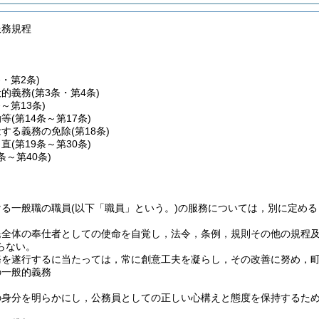
服務規程
条・第2条)
般的義務
(第3条・第4条)
条～第13条)
勤等
(第14条～第17条)
念する義務の免除
(第18条)
日直
(第19条～第30条)
1条～第40条)
ける一般職の職員
(以下「職員」という。)
の服務については，別に定める
民全体の奉仕者としての使命を自覚し，法令，条例，規則その他の規程
らない。
務を遂行するに当たっては，常に創意工夫を凝らし，その改善に努め，
の一般的義務
の身分を明らかにし，公務員としての正しい心構えと態度を保持するた