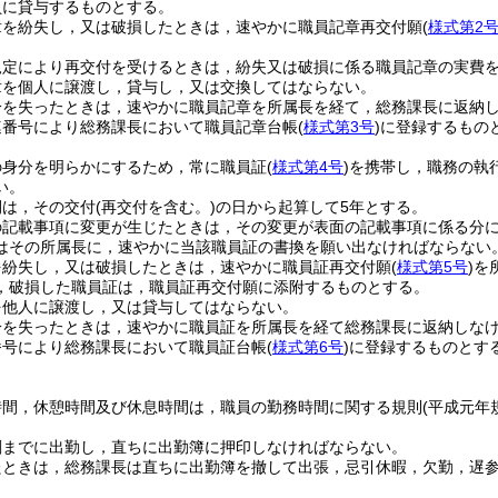
員に貸与するものとする。
章を紛失し，又は破損したときは，速やかに職員記章再交付願
(
様式第2
規定により再交付を受けるときは，紛失又は破損に係る職員記章の実費
章を個人に譲渡し，貸与し，又は交換してはならない。
分を失ったときは，速やかに職員記章を所属長を経て，総務課長に返納
連番号により総務課長において職員記章台帳
(
様式第3号
)
に登録するもの
の身分を明らかにするため，常に職員証
(
様式第4号
)
を携帯し，職務の執
い。
間は，その交付
(再交付を含む。)
の日から起算して5年とする。
の記載事項に変更が生じたときは，その変更が表面の記載事項に係る分
はその所属長に，速やかに当該職員証の書換を願い出なければならない
を紛失し，又は破損したときは，速やかに職員証再交付願
(
様式第5号
)
を
，破損した職員証は，職員証再交付願に添附するものとする。
を他人に譲渡し，又は貸与してはならない。
分を失ったときは，速やかに職員証を所属長を経て総務課長に返納しな
番号により総務課長において職員証台帳
(
様式第6号
)
に登録するものとす
時間，休憩時間及び休息時間は，職員の勤務時間に関する規則
(平成元年
刻までに出勤し，直ちに出勤簿に押印しなければならない。
たときは，総務課長は直ちに出勤簿を撤して出張，忌引休暇，欠勤，遅