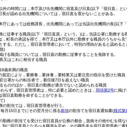
以外の時間には，本庁及び出先機関に宿直及び日直
(以下「宿日直」とい
町長が認める出先機関については，宿日直を置かないことがある。
本庁にあっては総務課長，出先機関にあっては当該出先機関の長
(以下
務に従事する職員
(以下「宿日直員」という。)
は，当該公署に勤務する
は，町長の承認を得て，本庁又は本庁以外に勤務する職員のうちから充
とする。
ただし，宿日直管理者において，特別の理由があると認めると
除)
掲げる職員については，宿日直の勤務に従事することを免除する。
長又はこれに相当する職員
18歳未満の職員
の規定により，要療養，要休養，要軽業又は要注意の指示を受けた職員
官公署からの転任者で，着任後7日を超えない職員
るもののほか，宿日直の勤務が適当でないと認められる職員
かわらず，宿日直管理者は，特に必要と認めたときは，
同項第2号
に掲げ
は宿日直勤務を命ずることができる。
て)
務の割当ては，宿日直管理者が行う。
毎月15日までにその翌月分に係る
前項
の割当てを宿日直通知書
(
様式第
の勤務の割当てを受けた宿日直員が公務の都合，急病その他やむを得な
，別に宿日直員となるべき職員を定め，その職氏名を宿日直管理者に通