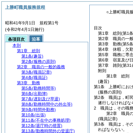
上勝町職員服務規程
○上勝町職員
昭和41年9月1日 規程第1号
目次
(令和2年4月1日施行)
第1章
総則
(第1
第2章
職員の一
条項目次
沿革
第3章
勤務
(第5
本則
第4章
休暇，欠
第1章
総則
第5章
職務に専
第1条
(趣旨)
第6章
宿直及び
第2条
(服務の原則)
第7章
雑則
(第3
第2章
職員の一般的義務
附則
第3条
(職員記章)
第1章
総則
第4条
(職員証)
(趣旨)
第3章
勤務
第1条
上勝町にお
第5条
(勤務時間等)
(服務の原則)
第6条
(出勤簿)
第2条
職員は，町
第7条
(遅刻及び早退)
遂行しなければな
第8条
(勤務時間中の外出等)
2
職員は，その職
第9条
(時間外勤務)
第2章
職員
第10条
(出張)
(職員記章)
第11条
(不在中の事務処理)
第3条
職員は，そ
第12条
(退庁時の措置)
ればならない。
第13条
(勤務時間外の登退庁)