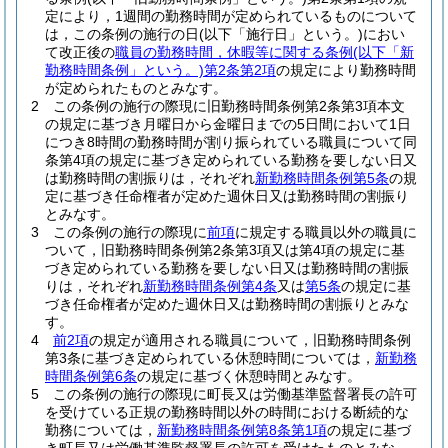
定により，1週間の勤務時間が定められているものについて
は，この条例の施行の日
(以下「施行日」という。)
におい
て改正後の
職員の勤務時間，休暇等に関する条例
(以下「新
勤務時間条例」という。)
第2条第2項
の規定により勤務時間
が定められたものとみなす。
2
この条例の施行の際現に旧勤務時間条例第2条第3項本文
の規定に基づき月曜日から金曜日までの5日間において1日
につき8時間の勤務時間が割り振られている職員について同
条第4項の規定に基づき定められている勤務を要しない日又
は勤務時間の割振りは，それぞれ
新勤務時間条例第5条
の規
定に基づき任命権者が定めた週休日又は勤務時間の割振り
とみなす。
3
この条例の施行の際現に
前項
に規定する職員以外の職員に
ついて，旧勤務時間条例第2条第3項又は第4項の規定に基
づき定められている勤務を要しない日又は勤務時間の割振
りは，それぞれ
新勤務時間条例第4条
又は
第5条
の規定に基
づき任命権者が定めた週休日又は勤務時間の割振りとみな
す。
4
前2項
の規定が適用される職員について，旧勤務時間条例
第3条に基づき定められている休憩時間については，
新勤務
時間条例第6条
の規定に基づく休憩時間とみなす。
5
この条例の施行の際現に町長又は労働基準監督署長の許可
を受けている正規の勤務時間以外の時間における断続的な
勤務については，
新勤務時間条例第8条第1項
の規定に基づ