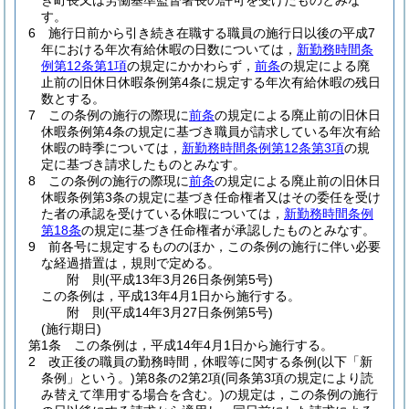
き町長又は労働基準監督署長の許可を受けたものとみな
す。
6
施行日前から引き続き在職する職員の施行日以後の平成7
年における年次有給休暇の日数については，
新勤務時間条
例第12条第1項
の規定にかかわらず，
前条
の規定による廃
止前の旧休日休暇条例第4条に規定する年次有給休暇の残日
数とする。
7
この条例の施行の際現に
前条
の規定による廃止前の旧休日
休暇条例第4条の規定に基づき職員が請求している年次有給
休暇の時季については，
新勤務時間条例第12条第3項
の規
定に基づき請求したものとみなす。
8
この条例の施行の際現に
前条
の規定による廃止前の旧休日
休暇条例第3条の規定に基づき任命権者又はその委任を受け
た者の承認を受けている休暇については，
新勤務時間条例
第18条
の規定に基づき任命権者が承認したものとみなす。
9
前各号に規定するもののほか，この条例の施行に伴い必要
な経過措置は，規則で定める。
附
則
(平成13年3月26日
条例第5号)
この条例は，平成13年4月1日から施行する。
附
則
(平成14年3月27日
条例第5号)
(施行期日)
第1条
この条例は，平成14年4月1日から施行する。
2
改正後の職員の勤務時間，休暇等に関する条例
(以下「新
条例」という。)
第8条の2第2項
(同条第3項の規定により読
み替えて準用する場合を含む。)
の規定は，この条例の施行