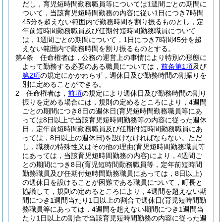
だし，育児短時間勤務職員等については1週間ごとの期間に
ついて，当該育児短時間勤務の内容に従い1日につき7時間
45分を超えない範囲内で勤務時間を割り振るものとし，定
年前短時間勤務職員及び任期付短時間勤務職員について
は，1週間ごとの期間について，1日につき7時間45分を超
えない範囲内で勤務時間を割り振るものとする。
第4条
任命権者は，公務の運営上の事情により特別の形態に
よって勤務する必要のある職員については，
前条第1項
及び
第2項
の規定にかかわらず，週休日及び勤務時間の割振りを
別に定めることができる。
2
任命権者は，
前項
の規定により週休日及び勤務時間の割り
振りを定める場合には，規則の定めるところにより，4週間
ごとの期間につき8日の週休日
(育児短時間勤務職員等にあ
っては8日以上で当該育児短時間勤務等の内容に従った週休
日，定年前短時間勤務職員及び任期付短時間勤務職員にあ
っては，8日以上の週休日)
を設けなければならない。
ただ
し，職務の特殊性又はその他の理由
(育児短時間勤務職員等
にあっては，当該育児短時間勤務の内容)
により，4週間ご
との期間につき8日
(育児短時間勤務職員等，定年前短時間
勤務職員及び任期付短時間勤務職員にあっては，8日以上)
の週休日を設けることが困難である職員について，町長と
協議して，規則の定めるところにより，4週間を超えない期
間につき1週間当たり1日以上の割合で週休日
(育児短時間勤
務職員等にあっては，4週間を超えない期間につき1週間当
たり1日以上の割合で当該育児短時間勤務の内容に従った週