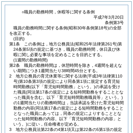
○職員の勤務時間，休暇等に関する条例
平成7年3月20日
条例第3号
職員の勤務時間に関する条例(昭和30年条例第18号)の全部
を改正する。
(目的)
第1条
この条例は，地方公務員法
(昭和25年法律第261号)
第
24条第5項の規定に基づき，職員の勤務時間，休日及び休
暇に関し必要な事項を定めることを目的とする。
(1週間の勤務時間)
第2条
職員の勤務時間は，休憩時間を除き，4週間を超えな
い期間につき1週間当たり38時間45分とする。
2
地方公務員の育児休業等に関する法律
(平成3年法律第110
号)
第10条第3項の規定により同条第1項に規定する育児短
時間勤務
(以下「育児短時間勤務」という。)
の承認を受け
た職員
(同法第17条の規定による短時間勤務をすることとな
った職員を含む。以下「育児短時間勤務職員等」という。)
の1週間当たりの勤務時間は，当該承認を受けた育児短時間
勤務の内容
(同法第17条の規定による短時間勤務をすること
となった職員にあっては，同条の規定によりすることとな
った短時間勤務の内容。以下「育児短時間勤務の内容」と
いう。)
に従い，任命権者が定める。
3
地方公務員法第22条の4第1項又は第22条の5第1項の規定