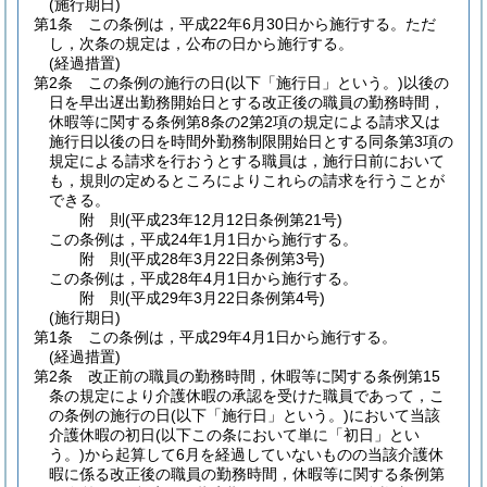
(施行期日)
第1条
この条例は，平成22年6月30日から施行する。
ただ
し，次条の規定は，公布の日から施行する。
(経過措置)
第2条
この条例の施行の日
(以下「施行日」という。)
以後の
日を早出遅出勤務開始日とする改正後の職員の勤務時間，
休暇等に関する条例第8条の2第2項の規定による請求又は
施行日以後の日を時間外勤務制限開始日とする同条第3項の
規定による請求を行おうとする職員は，施行日前において
も，規則の定めるところによりこれらの請求を行うことが
できる。
附
則
(平成23年12月12日
条例第21号)
この条例は，平成24年1月1日から施行する。
附
則
(平成28年3月22日
条例第3号)
この条例は，平成28年4月1日から施行する。
附
則
(平成29年3月22日
条例第4号)
(施行期日)
第1条
この条例は，平成29年4月1日から施行する。
(経過措置)
第2条
改正前の職員の勤務時間，休暇等に関する条例第15
条の規定により介護休暇の承認を受けた職員であって，こ
の条例の施行の日
(以下「施行日」という。)
において当該
介護休暇の初日
(以下この条において単に「初日」とい
う。)
から起算して6月を経過していないものの当該介護休
暇に係る改正後の職員の勤務時間，休暇等に関する条例第