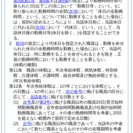
第3条第2項
，
第4条
又は
第5条
の規定により勤務時間が割り
振られた日
(以下この項において「勤務日等」という。)
に
割り振られた勤務時間の全部
(
次項
において「休日の全勤務
時間」という。)
について特に勤務することを命じた場合に
は，規則の定めるところにより，当該休日前に，当該休日
に代わる日
(
次項
において「代休日」という。)
として，当
該休日後の勤務日等
(休日を除く。)
を指定することができ
る。
2
前項
の規定により代休日を指定された職員は，勤務を命ぜ
られた休日の全勤務時間を勤務した場合において，当該代
休日には，特に勤務することを命ぜられるときを除き，正
規の勤務時間においても勤務することを要しない。
(休暇の種類)
第11条
職員の休暇は，年次有給休暇，病気休暇，特別休
暇，介護休暇，介護時間，組合休暇及び無給休暇とする。
(年次有給休暇)
第12条
年次有給休暇は，1の年ごとにおける休暇とし，そ
の日数は，1の年において，
次の各号
に掲げる職員の区分に
応じて，
当該各号
に掲げる日数とする。
(1)
次号
及び
第3号
に掲げる職員以外の職員20日
(育児短時
間勤務職員等，定年前短時間勤務職員及び任期付短時間
勤務職員にあっては，その者の勤務時間等を考慮し20日
を超えない範囲内で規則で定める日数)
(2)
次号
に掲げる職員以外の職員であって，当該年の中途
において新たに職員となるものその年の在職期間を考慮