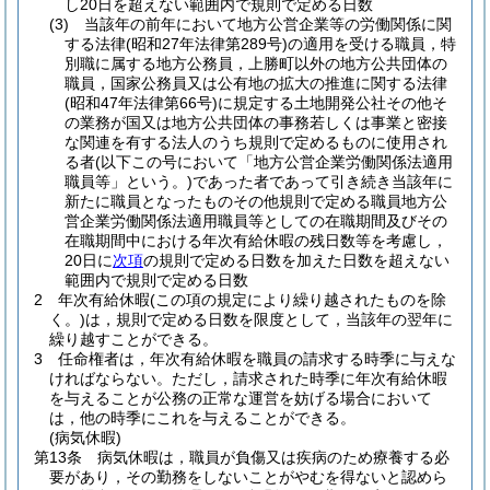
し20日を超えない範囲内で規則で定める日数
(3)
当該年の前年において地方公営企業等の労働関係に関
する法律
(昭和27年法律第289号)
の適用を受ける職員，特
別職に属する地方公務員，上勝町以外の地方公共団体の
職員，国家公務員又は公有地の拡大の推進に関する法律
(昭和47年法律第66号)
に規定する土地開発公社その他そ
の業務が国又は地方公共団体の事務若しくは事業と密接
な関連を有する法人のうち規則で定めるものに使用され
る者
(以下この号において「地方公営企業労働関係法適用
職員等」という。)
であった者であって引き続き当該年に
新たに職員となったものその他規則で定める職員地方公
営企業労働関係法適用職員等としての在職期間及びその
在職期間中における年次有給休暇の残日数等を考慮し，
20日に
次項
の規則で定める日数を加えた日数を超えない
範囲内で規則で定める日数
2
年次有給休暇
(この項の規定により繰り越されたものを除
く。)
は，規則で定める日数を限度として，当該年の翌年に
繰り越すことができる。
3
任命権者は，年次有給休暇を職員の請求する時季に与えな
ければならない。
ただし，請求された時季に年次有給休暇
を与えることが公務の正常な運営を妨げる場合において
は，他の時季にこれを与えることができる。
(病気休暇)
第13条
病気休暇は，職員が負傷又は疾病のため療養する必
要があり，その勤務をしないことがやむを得ないと認めら