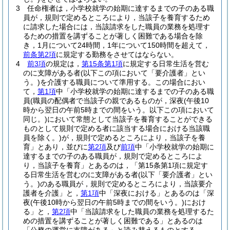
3
任命権者は，小学校就学の始期に達するまでの子のある職
員が，規則で定めるところにより，当該子を養育するため
に請求した場合には，当該請求をした職員の業務を処理す
るための措置を講ずることが著しく困難である場合を除
き，1月について24時間，1年について150時間を超えて，
前条第2項
に規定する勤務をさせてはならない。
4
前3項
の規定は，
第15条第1項
に規定する日常生活を営む
のに支障がある者
(以下この項において「要介護者」とい
う。)
を介護する職員について準用する。
この場合におい
て，
第1項
中「小学校就学の始期に達するまでの子のある職
員
(職員の配偶者で当該子の親であるものが，深夜
(午後10
時から翌日の午前5時までの間をいう。以下この項において
同じ。)
において常態として当該子を養育することができる
ものとして規則で定める者に該当する場合における当該職
員を除く。)
が，規則で定めるところにより，当該子を養
育」とあり，並びに
第2項
及び
前項
中「小学校就学の始期に
達するまでの子のある職員が，規則で定めるところによ
り，当該子を養育」とあるのは，「第15条第1項に規定す
る日常生活を営むのに支障がある者
(以下「要介護者」とい
う。)
のある職員が，規則で定めるところにより，当該要介
護者を介護」と，
第1項
中「深夜における」とあるのは「深
夜
(午後10時から翌日の午前5時までの間をいう。)
におけ
る」と，
第2項
中「当該請求をした職員の業務を処理するた
めの措置を講ずることが著しく困難である」とあるのは