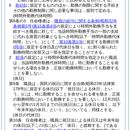
「公務の運営に支障がある」と読み替えるものとする。
5
前4項
に規定するもののほか，勤務の制限に関する手続き
その他の勤務制限に関し必要な事項は，規則で定める。
(時間外勤務代休時間)
第8条の3
任命権者は，
職員の給与に関する条例
(昭和32年
条例第5号)
第15条第4項
の規定により時間外勤務手当を支
給すべき職員に対して，当該時間外勤務手当の一部の支給
に代わる措置の対象となるべき時間
(以下「時間外勤務代休
時間」という。)
として，
第10条第1項
に規定する勤務日等
(
同項
に規定する休日及び代休日を除く。)
に割り振られた
勤務時間の全部又は一部を指定することができる。
2
前項
の規定により時間外勤務代休時間を指定された職員
は，当該時間外勤務代休時間には，特に勤務することを命
ぜられる場合を除き，正規の勤務時間においても勤務する
ことを要しない。
(休日)
第9条
職員は，国民の祝日に関する法律
(昭和23年法律第
178号)
に規定する休日
(以下「祝日法による休日」とい
う。)
には，特に勤務することを命ぜられる者を除き，正規
の勤務時間においても勤務することを要しない。
12月29日
から翌年の1月3日までの日
(祝日法による休日を除く。以下
「年末年始の休日」という。)
についても，同様とする。
(休日の代休日)
第10条
任命権者は，職員に祝日法による休日又は年末年始
の休日
(以下この項において「休日」と総称する。)
である