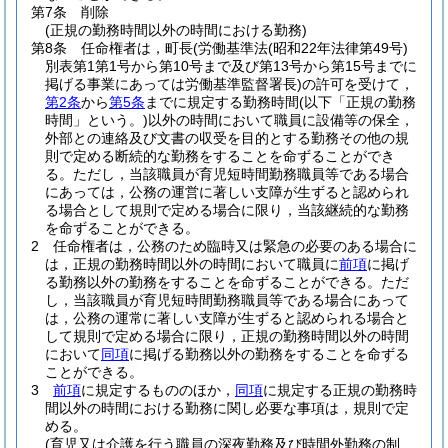
第7条
削除
(正規の勤務時間以外の時間における勤務)
第8条
任命権者は，町長
(労働基準法
(昭和22年法律第49号)
別表第1第1号から第10号まで及び第13号から第15号までに
掲げる事業にあっては労働基準監督署長)
の許可を受けて，
第2条
から
第5条
までに規定する勤務時間
(以下「正規の勤務
時間」という。)
以外の時間において職員に設備等の保全，
外部との連絡及び文書の収受を目的とする勤務その他の規
則で定める断続的な勤務をすることを命ずることができ
る。
ただし，当該職員が育児短時間勤務職員等である場合
にあっては，公務の運営に著しい支障が生ずると認められ
る場合として規則で定める場合に限り，当該継続的な勤務
を命ずることができる。
2
任命権者は，公務のため臨時又は緊急の必要のある場合に
は，正規の勤務時間以外の時間において職員に
前項
に掲げ
る勤務以外の勤務をすることを命ずることができる。
ただ
し，当該職員が育児短時間勤務職員等である場合にあって
は，公務の運常に著しい支障が生ずると認められる場合と
して規則で定める場合に限り，正規の勤務時間以外の時間
において
同項
に掲げる勤務以外の勤務をすることを命ずる
ことができる。
3
前項
に規定するもののほか，
同項
に規定する正規の勤務時
間以外の時間における勤務に関し必要な事項は，規則で定
める。
(育児又は介護を行う職員の深夜勤務及び時間外勤務の制