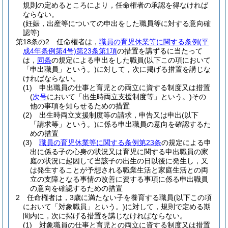
規則の定めるところにより，任命権者の承認を得なければ
ならない。
(妊娠，出産等についての申出をした職員等に対する意向確
認等)
第18条の2
任命権者は，
職員の育児休業等に関する条例
(平
成4年条例第4号)
第23条第1項
の措置を講ずるに当たって
は，
同条
の規定による申出をした職員
(以下この項において
「申出職員」という。)
に対して，次に掲げる措置を講じな
ければならない。
(1)
申出職員の仕事と育児との両立に資する制度又は措置
(
次号
において「出生時両立支援制度等」という。)
その
他の事項を知らせるための措置
(2)
出生時両立支援制度等の請求，申告又は申出
(以下
「請求等」という。)
に係る申出職員の意向を確認するた
めの措置
(3)
職員の育児休業等に関する条例第23条
の規定による申
出に係る子の心身の状況又は育児に関する申出職員の家
庭の状況に起因して当該子の出生の日以後に発生し，又
は発生することが予想される職業生活と家庭生活との両
立の支障となる事情の改善に資する事項に係る申出職員
の意向を確認するための措置
2
任命権者は，3歳に満たない子を養育する職員
(以下この項
において「対象職員」という。)
に対して，規則で定める期
間内に，次に掲げる措置を講じなければならない。
(1)
対象職員の仕事と育児との両立に資する制度又は措置