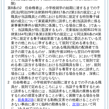
限)
第8条の2
任命権者は，小学校就学の始期に達するまでの子
(民法
(明治29年法律第89号)
第817条の2第1項の規定により
職員が当該職員との間における同項に規定する特別養子縁
組の成立について家庭裁判所に請求した者
(当該請求に係る
家事審判事件が裁判所に係属している場合に限る。)
であっ
て，当該職員が現に監護するもの，児童福祉法
(昭和22年法
律第164号)
第27条第1項第3号の規定により同法第6条の4第
2号に規定する養子縁組里親である職員に委託されている児
童その他これらに準ずる者として規則で定める者を含む。
以下この条において同じ。)
のある職員
(職員の配偶者で当
該子の親であるものが，深夜
(午後10時から翌日の午前5時
までの間をいう。以下この項において同じ。)
において常態
として当該子を養育することができるものとして規則で定
める者に該当する場合における当該職員を除く。)
が，規則
で定めるところにより，当該子を養育するために請求した
場合には，公務の正常な運営を妨げる場合を除き，深夜に
おける勤務をさせてはならない。
2
任命権者は，小学校就学の始期に達するまでの子のある職
員が，規則で定めるところにより，当該子を養育するため
に請求をした場合には，当該請求をした職員の業務を処理
するための措置を講ずることが著しく困難である場合を除
き，
前条第2項
に規定する勤務
(災害その他避けることので
きない事由に基づく臨時の勤務を除く。
次項
において同
じ。)
をさせてはならない。