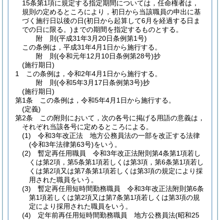
15条第1項に規定する指定期間については，任命権者は，
規則の定めるところにより，初日から当該職員の申出に基
づく施行日以後の日
(初日から起算して6月を経過する日ま
での日に限る。)
までの期間を指定するものとする。
附
則
(平成31年3月20日
条例第1号)
この条例は，平成31年4月1日から施行する。
附
則
(令和元年12月10日
条例第28号)
抄
(施行期日)
1
この条例は，令和2年4月1日から施行する。
附
則
(令和5年3月17日
条例第3号)
抄
(施行期日)
第1条
この条例は，令和5年4月1日から施行する。
(定義)
第2条
この附則において，次の各号に掲げる用語の意義は，
それぞれ当該各号に定めるところによる。
(1)
令和3年改正法 地方公務員法の一部を改正する法律
(令和3年法律第63号)
をいう。
(2)
暫定再任用職員 令和3年改正法附則第4条第1項若し
くは第2項，第5条第1項若しくは第3項，第6条第1項若し
くは第2項又は第7条第1項若しくは第3項の規定により採
用された職員をいう。
(3)
暫定再任用短時間勤務職員 令和3年改正法附則第6条
第1項若しくは第2項又は第7条第1項若しくは第3項の規
定により採用された職員をいう。
(4)
定年前再任用短時間勤務職員 地方公務員法
(昭和25