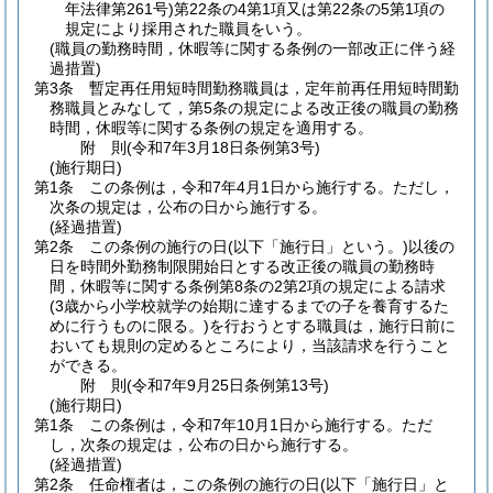
年法律第261号)
第22条の4第1項又は第22条の5第1項の
規定により採用された職員をいう。
(職員の勤務時間，休暇等に関する条例の一部改正に伴う経
過措置)
第3条
暫定再任用短時間勤務職員は，定年前再任用短時間勤
務職員とみなして，第5条の規定による改正後の職員の勤務
時間，休暇等に関する条例の規定を適用する。
附
則
(令和7年3月18日
条例第3号)
(施行期日)
第1条
この条例は，令和7年4月1日から施行する。
ただし，
次条の規定は，公布の日から施行する。
(経過措置)
第2条
この条例の施行の日
(以下「施行日」という。)
以後の
日を時間外勤務制限開始日とする改正後の職員の勤務時
間，休暇等に関する条例第8条の2第2項の規定による請求
(3歳から小学校就学の始期に達するまでの子を養育するた
めに行うものに限る。)
を行おうとする職員は，施行日前に
おいても規則の定めるところにより，当該請求を行うこと
ができる。
附
則
(令和7年9月25日
条例第13号)
(施行期日)
第1条
この条例は，令和7年10月1日から施行する。
ただ
し，次条の規定は，公布の日から施行する。
(経過措置)
第2条
任命権者は，この条例の施行の日
(以下「施行日」と