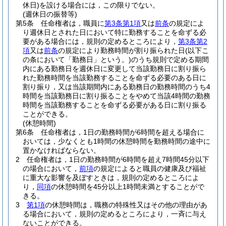
休日)
を設ける場合には，この限りでない。
(週休日の振替等)
第5条
任命権者は，職員に
第3条第1項
又は
前条
の規定によ
り週休日とされた日において特に勤務することを命ずる必
要がある場合には，規則の定めるところにより，
第3条第2
項
又は
前条
の規定により勤務時間が割り振られた日
(以下こ
の条において「勤務日」という。)
のうち規則で定める期間
内にある勤務日を週休日に変更して当該勤務日に割り振ら
れた勤務時間を当該勤務することを命ずる必要のある日に
割り振り，又は当該期間内にある勤務日の勤務時間のうち4
時間を当該勤務日に割り振ることをやめて当該4時間の勤務
時間を当該勤務することを命ずる必要がある日に割り振る
ことができる。
(休憩時間)
第6条
任命権者は，1日の勤務時間が6時間を超える場合に
おいては，少なくとも1時間の休憩時間を勤務時間の途中に
置かなければならない。
2
任命権者は，1日の勤務時間が6時間を超え7時間45分以下
の場合において，
前項
の規定によると職員の健康及び福祉
に重大な影響を及ぼすときは，規則の定めるところによ
り，
同項
の休憩時間を45分以上1時間未満とすることがで
きる。
3
第1項
の休憩時間は，職務の特殊性又はその他の理由があ
る場合において，規則の定めるところにより，一斉に与え
ないことができる。