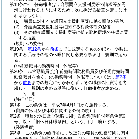
第18条の4
任命権者は，介護両立支援制度等の請求等が円
滑に行われるようにするため，次に掲げる措置を講じなけ
ればならない。
(1)
職員に対する介護両立支援制度等に係る研修の実施
(2)
介護両立支援制度等に関する相談体制の整備
(3)
その他介護両立支援制度等に係る勤務環境の整備に関
する措置
(規則への委任)
第19条
第12条
から
前条
までに規定するもののほか，休暇に
関する手続その他の休暇に関し必要な事項は，規則で定め
る。
(非常勤職員の勤務時間，休暇等)
第20条
非常勤職員
(定年前短時間勤務職員及び任期付短時間
勤務職員を除く。)
の勤務時間，休暇等については，
第2条
から
前条
までの規定にかかわらず，その職務の性質等を考
慮して，規則の定める基準に従い，任命権者が定める。
附
則
(施行期日)
第1条
この条例は，平成7年4月1日から施行する。
(職員の休日及び休暇に関する条例の廃止)
第2条
職員の休日及び休暇に関する条例
(昭和44年条例第6
号。以下「旧休日休暇条例」という。)
は，廃止する。
(経過措置)
第3条
この条例の施行前に，改正前の職員の勤務時間に関す
る条例
(以下「旧勤務時間条例」という。)
第2条第1項の規