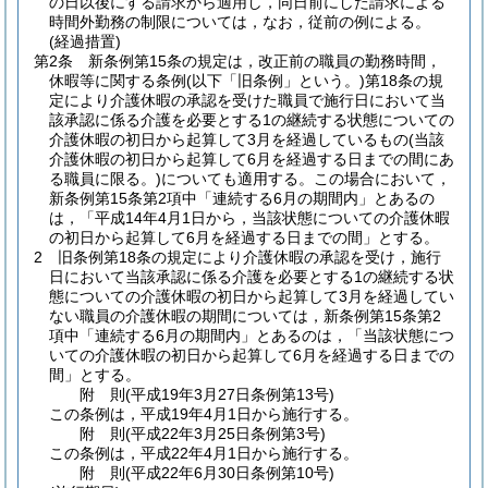
の日以後にする請求から適用し，同日前にした請求による
時間外勤務の制限については，なお，従前の例による。
(経過措置)
第2条
新条例第15条の規定は，改正前の職員の勤務時間，
休暇等に関する条例
(以下「旧条例」という。)
第18条の規
定により介護休暇の承認を受けた職員で施行日において当
該承認に係る介護を必要とする1の継続する状態についての
介護休暇の初日から起算して3月を経過しているもの
(当該
介護休暇の初日から起算して6月を経過する日までの間にあ
る職員に限る。)
についても適用する。
この場合において，
新条例第15条第2項中「連続する6月の期間内」とあるの
は，「平成14年4月1日から，当該状態についての介護休暇
の初日から起算して6月を経過する日までの間」とする。
2
旧条例第18条の規定により介護休暇の承認を受け，施行
日において当該承認に係る介護を必要とする1の継続する状
態についての介護休暇の初日から起算して3月を経過してい
ない職員の介護休暇の期間については，新条例第15条第2
項中「連続する6月の期間内」とあるのは，「当該状態につ
いての介護休暇の初日から起算して6月を経過する日までの
間」とする。
附
則
(平成19年3月27日
条例第13号)
この条例は，平成19年4月1日から施行する。
附
則
(平成22年3月25日
条例第3号)
この条例は，平成22年4月1日から施行する。
附
則
(平成22年6月30日
条例第10号)