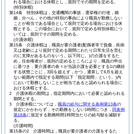
れる場合における休暇とし，規則でその期間を定める。
(特別休暇)
第14条
特別休暇は，交通機関の事故，選挙権の行使，婚
姻，分べん，その他の特別の事由により職員が勤務しない
ことが相当である場合として規則で定める場合における休
暇とする。
この場合において，規則で定める特別休暇につ
いては，規則でその期間を定める。
(介護休暇)
第15条
介護休暇は，職員が要介護者
(配偶者等で負傷，疾病
又は老齢により規則で定める期間にわたり日常生活を営む
のに支障があるものをいう。以下同じ。)
の介護をするた
め，任命権者が，規則の定めるところにより，職員の申出
に基づき，要介護者の各々が当該介護を必要とする1の継続
する状態ごとに，3回を超えず，かつ，通算して6月を超え
ない範囲内で指定する期間
(以下「指定期間」という。)
内
において勤務しないことが相当であると認められる場合に
おける休暇とする。
2
介護休暇の期間は，指定期間内において必要と認められる
期間とする。
3
介護休暇については，
職員の給与に関する条例第13条
の
規定にかかわらず，その勤務をしない1時間につき，
同条例
第18条
に規定する勤務時間1時間当たりの給与額を減額す
る。
(介護時間)
第15条の2
介護時間は，職員が要介護者の介護をするた