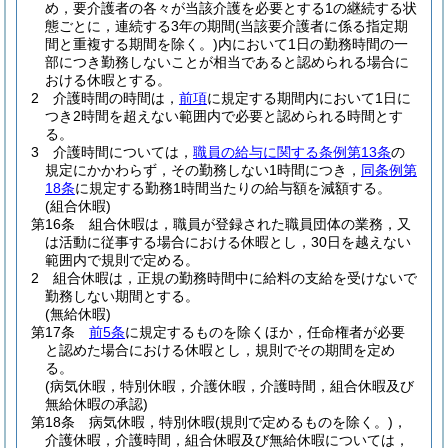
め，要介護者の各々が当該介護を必要とする1の継続する状
態ごとに，連続する3年の期間
(当該要介護者に係る指定期
間と重複する期間を除く。)
内において1日の勤務時間の一
部につき勤務しないことが相当であると認められる場合に
おける休暇とする。
2
介護時間の時間は，
前項
に規定する期間内において1日に
つき2時間を超えない範囲内で必要と認められる時間とす
る。
3
介護時間については，
職員の給与に関する条例第13条
の
規定にかかわらず，その勤務しない1時間につき，
同条例第
18条
に規定する勤務1時間当たりの給与額を減額する。
(組合休暇)
第16条
組合休暇は，職員が登録された職員団体の業務，又
は活動に従事する場合における休暇とし，30日を越えない
範囲内で規則で定める。
2
組合休暇は，正規の勤務時間中に給料の支給を受けないで
勤務しない期間とする。
(無給休暇)
第17条
前5条
に規定するものを除くほか，任命権者が必要
と認めた場合における休暇とし，規則でその期間を定め
る。
(病気休暇，特別休暇，介護休暇，介護時間，組合休暇及び
無給休暇の承認)
第18条
病気休暇，特別休暇
(規則で定めるものを除く。)
，
介護休暇，介護時間，組合休暇及び無給休暇については，