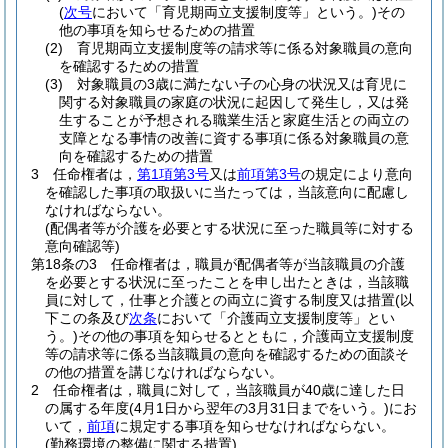
(
次号
において「育児期両立支援制度等」という。)
その
他の事項を知らせるための措置
(2)
育児期両立支援制度等の請求等に係る対象職員の意向
を確認するための措置
(3)
対象職員の3歳に満たない子の心身の状況又は育児に
関する対象職員の家庭の状況に起因して発生し，又は発
生することが予想される職業生活と家庭生活との両立の
支障となる事情の改善に資する事項に係る対象職員の意
向を確認するための措置
3
任命権者は，
第1項第3号
又は
前項第3号
の規定により意向
を確認した事項の取扱いに当たっては，当該意向に配慮し
なければならない。
(配偶者等が介護を必要とする状況に至った職員等に対する
意向確認等)
第18条の3
任命権者は，職員が配偶者等が当該職員の介護
を必要とする状況に至ったことを申し出たときは，当該職
員に対して，仕事と介護との両立に資する制度又は措置
(以
下この条及び
次条
において「介護両立支援制度等」とい
う。)
その他の事項を知らせるとともに，介護両立支援制度
等の請求等に係る当該職員の意向を確認するための面談そ
の他の措置を講じなければならない。
2
任命権者は，職員に対して，当該職員が40歳に達した日
の属する年度
(4月1日から翌年の3月31日までをいう。)
にお
いて，
前項
に規定する事項を知らせなければならない。
(勤務環境の整備に関する措置)