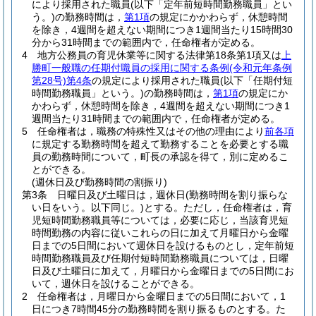
により採用された職員
(以下「定年前短時間勤務職員」とい
う。)
の勤務時間は，
第1項
の規定にかかわらず，休憩時間
を除き，4週間を超えない期間につき1週間当たり15時間30
分から31時間までの範囲内で，任命権者が定める。
4
地方公務員の育児休業等に関する法律第18条第1項又は
上
勝町一般職の任期付職員の採用に関する条例
(令和元年条例
第28号)
第4条
の規定により採用された職員
(以下「任期付短
時間勤務職員」という。)
の勤務時間は，
第1項
の規定にか
かわらず，休憩時間を除き，4週間を超えない期間につき1
週間当たり31時間までの範囲内で，任命権者が定める。
5
任命権者は，職務の特殊性又はその他の理由により
前各項
に規定する勤務時間を超えて勤務することを必要とする職
員の勤務時間について，町長の承認を得て，別に定めるこ
とができる。
(週休日及び勤務時間の割振り)
第3条
日曜日及び土曜日は，週休日
(勤務時間を割り振らな
い日をいう。以下同じ。)
とする。
ただし，任命権者は，育
児短時間勤務職員等については，必要に応じ，当該育児短
時間勤務の内容に従いこれらの日に加えて月曜日から金曜
日までの5日間において週休日を設けるものとし，定年前短
時間勤務職員及び任期付短時間勤務職員については，日曜
日及び土曜日に加えて，月曜日から金曜日までの5日間にお
いて，週休日を設けることができる。
2
任命権者は，月曜日から金曜日までの5日間において，1
日につき7時間45分の勤務時間を割り振るものとする。
た