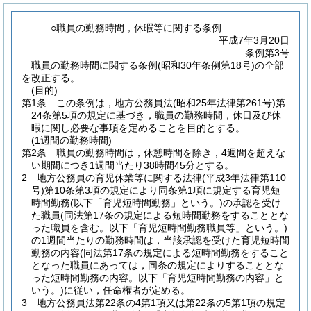
○職員の勤務時間，休暇等に関する条例
平成7年3月20日
条例第3号
職員の勤務時間に関する条例(昭和30年条例第18号)の全部
を改正する。
(目的)
第1条
この条例は，地方公務員法
(昭和25年法律第261号)
第
24条第5項の規定に基づき，職員の勤務時間，休日及び休
暇に関し必要な事項を定めることを目的とする。
(1週間の勤務時間)
第2条
職員の勤務時間は，休憩時間を除き，4週間を超えな
い期間につき1週間当たり38時間45分とする。
2
地方公務員の育児休業等に関する法律
(平成3年法律第110
号)
第10条第3項の規定により同条第1項に規定する育児短
時間勤務
(以下「育児短時間勤務」という。)
の承認を受け
た職員
(同法第17条の規定による短時間勤務をすることとな
った職員を含む。以下「育児短時間勤務職員等」という。)
の1週間当たりの勤務時間は，当該承認を受けた育児短時間
勤務の内容
(同法第17条の規定による短時間勤務をすること
となった職員にあっては，同条の規定によりすることとな
った短時間勤務の内容。以下「育児短時間勤務の内容」と
いう。)
に従い，任命権者が定める。
3
地方公務員法第22条の4第1項又は第22条の5第1項の規定