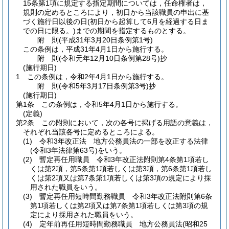
15条第1項に規定する指定期間については，任命権者は，
規則の定めるところにより，初日から当該職員の申出に基
づく施行日以後の日
(初日から起算して6月を経過する日ま
での日に限る。)
までの期間を指定するものとする。
附
則
(平成31年3月20日
条例第1号)
この条例は，平成31年4月1日から施行する。
附
則
(令和元年12月10日
条例第28号)
抄
(施行期日)
1
この条例は，令和2年4月1日から施行する。
附
則
(令和5年3月17日
条例第3号)
抄
(施行期日)
第1条
この条例は，令和5年4月1日から施行する。
(定義)
第2条
この附則において，次の各号に掲げる用語の意義は，
それぞれ当該各号に定めるところによる。
(1)
令和3年改正法 地方公務員法の一部を改正する法律
(令和3年法律第63号)
をいう。
(2)
暫定再任用職員 令和3年改正法附則第4条第1項若し
くは第2項，第5条第1項若しくは第3項，第6条第1項若し
くは第2項又は第7条第1項若しくは第3項の規定により採
用された職員をいう。
(3)
暫定再任用短時間勤務職員 令和3年改正法附則第6条
第1項若しくは第2項又は第7条第1項若しくは第3項の規
定により採用された職員をいう。
(4)
定年前再任用短時間勤務職員 地方公務員法
(昭和25