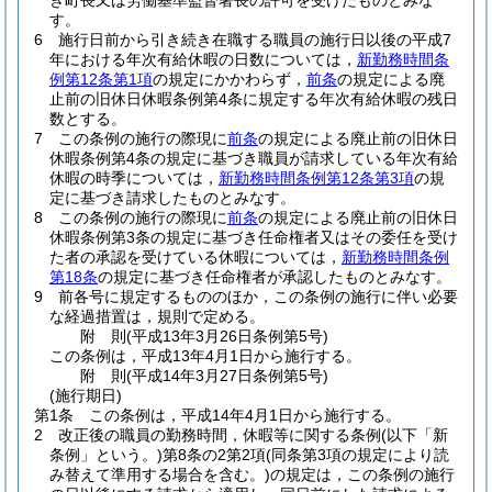
き町長又は労働基準監督署長の許可を受けたものとみな
す。
6
施行日前から引き続き在職する職員の施行日以後の平成7
年における年次有給休暇の日数については，
新勤務時間条
例第12条第1項
の規定にかかわらず，
前条
の規定による廃
止前の旧休日休暇条例第4条に規定する年次有給休暇の残日
数とする。
7
この条例の施行の際現に
前条
の規定による廃止前の旧休日
休暇条例第4条の規定に基づき職員が請求している年次有給
休暇の時季については，
新勤務時間条例第12条第3項
の規
定に基づき請求したものとみなす。
8
この条例の施行の際現に
前条
の規定による廃止前の旧休日
休暇条例第3条の規定に基づき任命権者又はその委任を受け
た者の承認を受けている休暇については，
新勤務時間条例
第18条
の規定に基づき任命権者が承認したものとみなす。
9
前各号に規定するもののほか，この条例の施行に伴い必要
な経過措置は，規則で定める。
附
則
(平成13年3月26日
条例第5号)
この条例は，平成13年4月1日から施行する。
附
則
(平成14年3月27日
条例第5号)
(施行期日)
第1条
この条例は，平成14年4月1日から施行する。
2
改正後の職員の勤務時間，休暇等に関する条例
(以下「新
条例」という。)
第8条の2第2項
(同条第3項の規定により読
み替えて準用する場合を含む。)
の規定は，この条例の施行