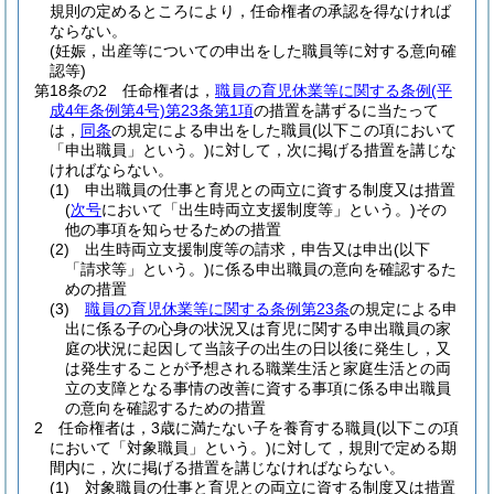
規則の定めるところにより，任命権者の承認を得なければ
ならない。
(妊娠，出産等についての申出をした職員等に対する意向確
認等)
第18条の2
任命権者は，
職員の育児休業等に関する条例
(平
成4年条例第4号)
第23条第1項
の措置を講ずるに当たって
は，
同条
の規定による申出をした職員
(以下この項において
「申出職員」という。)
に対して，次に掲げる措置を講じな
ければならない。
(1)
申出職員の仕事と育児との両立に資する制度又は措置
(
次号
において「出生時両立支援制度等」という。)
その
他の事項を知らせるための措置
(2)
出生時両立支援制度等の請求，申告又は申出
(以下
「請求等」という。)
に係る申出職員の意向を確認するた
めの措置
(3)
職員の育児休業等に関する条例第23条
の規定による申
出に係る子の心身の状況又は育児に関する申出職員の家
庭の状況に起因して当該子の出生の日以後に発生し，又
は発生することが予想される職業生活と家庭生活との両
立の支障となる事情の改善に資する事項に係る申出職員
の意向を確認するための措置
2
任命権者は，3歳に満たない子を養育する職員
(以下この項
において「対象職員」という。)
に対して，規則で定める期
間内に，次に掲げる措置を講じなければならない。
(1)
対象職員の仕事と育児との両立に資する制度又は措置