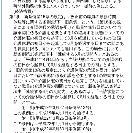
の日以後にする請求から適用し，同日前にした請求による
時間外勤務の制限については，なお，従前の例による。
(経過措置)
第2条
新条例第15条の規定は，改正前の職員の勤務時間，
休暇等に関する条例
(以下「旧条例」という。)
第18条の規
定により介護休暇の承認を受けた職員で施行日において当
該承認に係る介護を必要とする1の継続する状態についての
介護休暇の初日から起算して3月を経過しているもの
(当該
介護休暇の初日から起算して6月を経過する日までの間にあ
る職員に限る。)
についても適用する。
この場合において，
新条例第15条第2項中「連続する6月の期間内」とあるの
は，「平成14年4月1日から，当該状態についての介護休暇
の初日から起算して6月を経過する日までの間」とする。
2
旧条例第18条の規定により介護休暇の承認を受け，施行
日において当該承認に係る介護を必要とする1の継続する状
態についての介護休暇の初日から起算して3月を経過してい
ない職員の介護休暇の期間については，新条例第15条第2
項中「連続する6月の期間内」とあるのは，「当該状態につ
いての介護休暇の初日から起算して6月を経過する日までの
間」とする。
附
則
(平成19年3月27日
条例第13号)
この条例は，平成19年4月1日から施行する。
附
則
(平成22年3月25日
条例第3号)
この条例は，平成22年4月1日から施行する。
附
則
(平成22年6月30日
条例第10号)