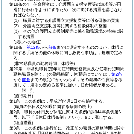
第18条の4
任命権者は，介護両立支援制度等の請求等が円
滑に行われるようにするため，次に掲げる措置を講じなけ
ればならない。
(1)
職員に対する介護両立支援制度等に係る研修の実施
(2)
介護両立支援制度等に関する相談体制の整備
(3)
その他介護両立支援制度等に係る勤務環境の整備に関
する措置
(規則への委任)
第19条
第12条
から
前条
までに規定するもののほか，休暇に
関する手続その他の休暇に関し必要な事項は，規則で定め
る。
(非常勤職員の勤務時間，休暇等)
第20条
非常勤職員
(定年前短時間勤務職員及び任期付短時間
勤務職員を除く。)
の勤務時間，休暇等については，
第2条
から
前条
までの規定にかかわらず，その職務の性質等を考
慮して，規則の定める基準に従い，任命権者が定める。
附
則
(施行期日)
第1条
この条例は，平成7年4月1日から施行する。
(職員の休日及び休暇に関する条例の廃止)
第2条
職員の休日及び休暇に関する条例
(昭和44年条例第6
号。以下「旧休日休暇条例」という。)
は，廃止する。
(経過措置)
第3条
この条例の施行前に，改正前の職員の勤務時間に関す
る条例
(以下「旧勤務時間条例」という。)
第2条第1項の規