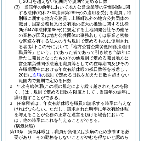
し20日を超えない範囲内で規則で定める日数
(3)
当該年の前年において地方公営企業等の労働関係に関
する法律
(昭和27年法律第289号)
の適用を受ける職員，特
別職に属する地方公務員，上勝町以外の地方公共団体の
職員，国家公務員又は公有地の拡大の推進に関する法律
(昭和47年法律第66号)
に規定する土地開発公社その他そ
の業務が国又は地方公共団体の事務若しくは事業と密接
な関連を有する法人のうち規則で定めるものに使用され
る者
(以下この号において「地方公営企業労働関係法適用
職員等」という。)
であった者であって引き続き当該年に
新たに職員となったものその他規則で定める職員地方公
営企業労働関係法適用職員等としての在職期間及びその
在職期間中における年次有給休暇の残日数等を考慮し，
20日に
次項
の規則で定める日数を加えた日数を超えない
範囲内で規則で定める日数
2
年次有給休暇
(この項の規定により繰り越されたものを除
く。)
は，規則で定める日数を限度として，当該年の翌年に
繰り越すことができる。
3
任命権者は，年次有給休暇を職員の請求する時季に与えな
ければならない。
ただし，請求された時季に年次有給休暇
を与えることが公務の正常な運営を妨げる場合において
は，他の時季にこれを与えることができる。
(病気休暇)
第13条
病気休暇は，職員が負傷又は疾病のため療養する必
要があり，その勤務をしないことがやむを得ないと認めら