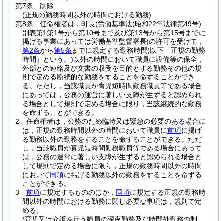
第7条
削除
(正規の勤務時間以外の時間における勤務)
第8条
任命権者は，町長
(労働基準法
(昭和22年法律第49号)
別表第1第1号から第10号まで及び第13号から第15号までに
掲げる事業にあっては労働基準監督署長)
の許可を受けて，
第2条
から
第5条
までに規定する勤務時間
(以下「正規の勤務
時間」という。)
以外の時間において職員に設備等の保全，
外部との連絡及び文書の収受を目的とする勤務その他の規
則で定める断続的な勤務をすることを命ずることができ
る。
ただし，当該職員が育児短時間勤務職員等である場合
にあっては，公務の運営に著しい支障が生ずると認められ
る場合として規則で定める場合に限り，当該継続的な勤務
を命ずることができる。
2
任命権者は，公務のため臨時又は緊急の必要のある場合に
は，正規の勤務時間以外の時間において職員に
前項
に掲げ
る勤務以外の勤務をすることを命ずることができる。
ただ
し，当該職員が育児短時間勤務職員等である場合にあって
は，公務の運常に著しい支障が生ずると認められる場合と
して規則で定める場合に限り，正規の勤務時間以外の時間
において
同項
に掲げる勤務以外の勤務をすることを命ずる
ことができる。
3
前項
に規定するもののほか，
同項
に規定する正規の勤務時
間以外の時間における勤務に関し必要な事項は，規則で定
める。
(育児又は介護を行う職員の深夜勤務及び時間外勤務の制