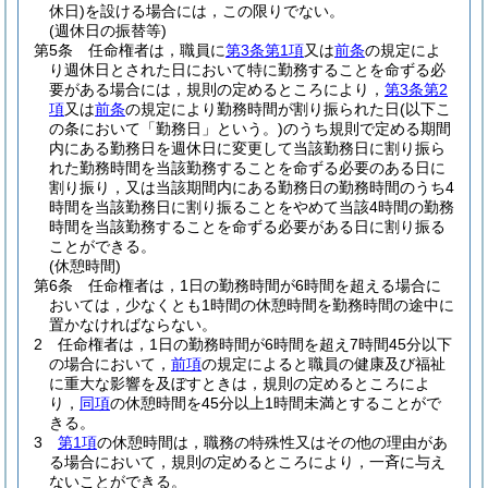
休日)
を設ける場合には，この限りでない。
(週休日の振替等)
第5条
任命権者は，職員に
第3条第1項
又は
前条
の規定によ
り週休日とされた日において特に勤務することを命ずる必
要がある場合には，規則の定めるところにより，
第3条第2
項
又は
前条
の規定により勤務時間が割り振られた日
(以下こ
の条において「勤務日」という。)
のうち規則で定める期間
内にある勤務日を週休日に変更して当該勤務日に割り振ら
れた勤務時間を当該勤務することを命ずる必要のある日に
割り振り，又は当該期間内にある勤務日の勤務時間のうち4
時間を当該勤務日に割り振ることをやめて当該4時間の勤務
時間を当該勤務することを命ずる必要がある日に割り振る
ことができる。
(休憩時間)
第6条
任命権者は，1日の勤務時間が6時間を超える場合に
おいては，少なくとも1時間の休憩時間を勤務時間の途中に
置かなければならない。
2
任命権者は，1日の勤務時間が6時間を超え7時間45分以下
の場合において，
前項
の規定によると職員の健康及び福祉
に重大な影響を及ぼすときは，規則の定めるところによ
り，
同項
の休憩時間を45分以上1時間未満とすることがで
きる。
3
第1項
の休憩時間は，職務の特殊性又はその他の理由があ
る場合において，規則の定めるところにより，一斉に与え
ないことができる。