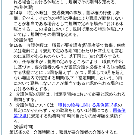
れる場合における休暇とし，規則でその期間を定める。
(特別休暇)
第14条
特別休暇は，交通機関の事故，選挙権の行使，婚
姻，分べん，その他の特別の事由により職員が勤務しない
ことが相当である場合として規則で定める場合における休
暇とする。
この場合において，規則で定める特別休暇につ
いては，規則でその期間を定める。
(介護休暇)
第15条
介護休暇は，職員が要介護者
(配偶者等で負傷，疾病
又は老齢により規則で定める期間にわたり日常生活を営む
のに支障があるものをいう。以下同じ。)
の介護をするた
め，任命権者が，規則の定めるところにより，職員の申出
に基づき，要介護者の各々が当該介護を必要とする1の継続
する状態ごとに，3回を超えず，かつ，通算して6月を超え
ない範囲内で指定する期間
(以下「指定期間」という。)
内
において勤務しないことが相当であると認められる場合に
おける休暇とする。
2
介護休暇の期間は，指定期間内において必要と認められる
期間とする。
3
介護休暇については，
職員の給与に関する条例第13条
の
規定にかかわらず，その勤務をしない1時間につき，
同条例
第18条
に規定する勤務時間1時間当たりの給与額を減額す
る。
(介護時間)
第15条の2
介護時間は，職員が要介護者の介護をするた