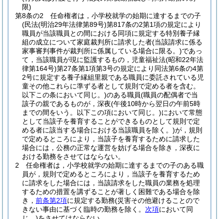
限)
第8条の2
任命権者は，小学校就学の始期に達するまでの子
(民法
(明治29年法律第89号)
第817条の2第1項の規定により
職員が当該職員との間における同項に規定する特別養子縁
組の成立について家庭裁判所に請求した者
(当該請求に係る
家事審判事件が裁判所に係属している場合に限る。)
であっ
て，当該職員が現に監護するもの，児童福祉法
(昭和22年法
律第164号)
第27条第1項第3号の規定により同法第6条の4第
2号に規定する養子縁組里親である職員に委託されている児
童その他これらに準ずる者として規則で定める者を含む。
以下この条において同じ。)
のある職員
(職員の配偶者で当
該子の親であるものが，深夜
(午後10時から翌日の午前5時
までの間をいう。以下この項において同じ。)
において常態
として当該子を養育することができるものとして規則で定
める者に該当する場合における当該職員を除く。)
が，規則
で定めるところにより，当該子を養育するために請求した
場合には，公務の正常な運営を妨げる場合を除き，深夜に
おける勤務をさせてはならない。
2
任命権者は，小学校就学の始期に達するまでの子のある職
員が，規則で定めるところにより，当該子を養育するため
に請求をした場合には，当該請求をした職員の業務を処理
するための措置を講ずることが著しく困難である場合を除
き，
前条第2項
に規定する勤務
(災害その他避けることので
きない事由に基づく臨時の勤務を除く。
次項
において同
じ。)
をさせてはならない。