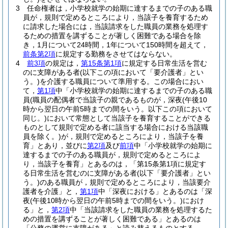
3
任命権者は，小学校就学の始期に達するまでの子のある職
員が，規則で定めるところにより，当該子を養育するため
に請求した場合には，当該請求をした職員の業務を処理す
るための措置を講ずることが著しく困難である場合を除
き，1月について24時間，1年について150時間を超えて，
前条第2項
に規定する勤務をさせてはならない。
4
前3項
の規定は，
第15条第1項
に規定する日常生活を営む
のに支障がある者
(以下この項において「要介護者」とい
う。)
を介護する職員について準用する。
この場合におい
て，
第1項
中「小学校就学の始期に達するまでの子のある職
員
(職員の配偶者で当該子の親であるものが，深夜
(午後10
時から翌日の午前5時までの間をいう。以下この項において
同じ。)
において常態として当該子を養育することができる
ものとして規則で定める者に該当する場合における当該職
員を除く。)
が，規則で定めるところにより，当該子を養
育」とあり，並びに
第2項
及び
前項
中「小学校就学の始期に
達するまでの子のある職員が，規則で定めるところによ
り，当該子を養育」とあるのは，「第15条第1項に規定す
る日常生活を営むのに支障がある者
(以下「要介護者」とい
う。)
のある職員が，規則で定めるところにより，当該要介
護者を介護」と，
第1項
中「深夜における」とあるのは「深
夜
(午後10時から翌日の午前5時までの間をいう。)
におけ
る」と，
第2項
中「当該請求をした職員の業務を処理するた
めの措置を講ずることが著しく困難である」とあるのは