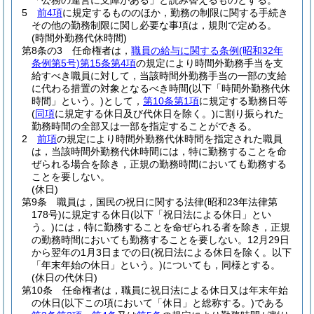
「公務の運営に支障がある」と読み替えるものとする。
5
前4項
に規定するもののほか，勤務の制限に関する手続き
その他の勤務制限に関し必要な事項は，規則で定める。
(時間外勤務代休時間)
第8条の3
任命権者は，
職員の給与に関する条例
(昭和32年
条例第5号)
第15条第4項
の規定により時間外勤務手当を支
給すべき職員に対して，当該時間外勤務手当の一部の支給
に代わる措置の対象となるべき時間
(以下「時間外勤務代休
時間」という。)
として，
第10条第1項
に規定する勤務日等
(
同項
に規定する休日及び代休日を除く。)
に割り振られた
勤務時間の全部又は一部を指定することができる。
2
前項
の規定により時間外勤務代休時間を指定された職員
は，当該時間外勤務代休時間には，特に勤務することを命
ぜられる場合を除き，正規の勤務時間においても勤務する
ことを要しない。
(休日)
第9条
職員は，国民の祝日に関する法律
(昭和23年法律第
178号)
に規定する休日
(以下「祝日法による休日」とい
う。)
には，特に勤務することを命ぜられる者を除き，正規
の勤務時間においても勤務することを要しない。
12月29日
から翌年の1月3日までの日
(祝日法による休日を除く。以下
「年末年始の休日」という。)
についても，同様とする。
(休日の代休日)
第10条
任命権者は，職員に祝日法による休日又は年末年始
の休日
(以下この項において「休日」と総称する。)
である