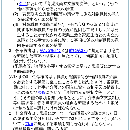
(
次号
において「育児期両立支援制度等」という。)
その
他の事項を知らせるための措置
(2)
育児期両立支援制度等の請求等に係る対象職員の意向
を確認するための措置
(3)
対象職員の3歳に満たない子の心身の状況又は育児に
関する対象職員の家庭の状況に起因して発生し，又は発
生することが予想される職業生活と家庭生活との両立の
支障となる事情の改善に資する事項に係る対象職員の意
向を確認するための措置
3
任命権者は，
第1項第3号
又は
前項第3号
の規定により意向
を確認した事項の取扱いに当たっては，当該意向に配慮し
なければならない。
(配偶者等が介護を必要とする状況に至った職員等に対する
意向確認等)
第18条の3
任命権者は，職員が配偶者等が当該職員の介護
を必要とする状況に至ったことを申し出たときは，当該職
員に対して，仕事と介護との両立に資する制度又は措置
(以
下この条及び
次条
において「介護両立支援制度等」とい
う。)
その他の事項を知らせるとともに，介護両立支援制度
等の請求等に係る当該職員の意向を確認するための面談そ
の他の措置を講じなければならない。
2
任命権者は，職員に対して，当該職員が40歳に達した日
の属する年度
(4月1日から翌年の3月31日までをいう。)
にお
いて，
前項
に規定する事項を知らせなければならない。
(勤務環境の整備に関する措置)