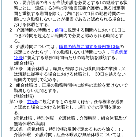
め，要介護者の各々が当該介護を必要とする1の継続する状
態ごとに，連続する3年の期間
(当該要介護者に係る指定期
間と重複する期間を除く。)
内において1日の勤務時間の一
部につき勤務しないことが相当であると認められる場合に
おける休暇とする。
2
介護時間の時間は，
前項
に規定する期間内において1日に
つき2時間を超えない範囲内で必要と認められる時間とす
る。
3
介護時間については，
職員の給与に関する条例第13条
の
規定にかかわらず，その勤務しない1時間につき，
同条例第
18条
に規定する勤務1時間当たりの給与額を減額する。
(組合休暇)
第16条
組合休暇は，職員が登録された職員団体の業務，又
は活動に従事する場合における休暇とし，30日を越えない
範囲内で規則で定める。
2
組合休暇は，正規の勤務時間中に給料の支給を受けないで
勤務しない期間とする。
(無給休暇)
第17条
前5条
に規定するものを除くほか，任命権者が必要
と認めた場合における休暇とし，規則でその期間を定め
る。
(病気休暇，特別休暇，介護休暇，介護時間，組合休暇及び
無給休暇の承認)
第18条
病気休暇，特別休暇
(規則で定めるものを除く。)
，
介護休暇，介護時間，組合休暇及び無給休暇については，