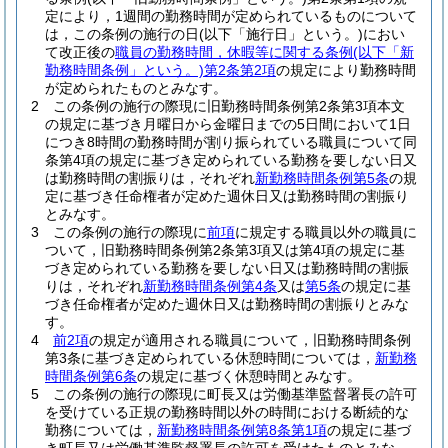
定により，1週間の勤務時間が定められているものについて
は，この条例の施行の日
(以下「施行日」という。)
におい
て改正後の
職員の勤務時間，休暇等に関する条例
(以下「新
勤務時間条例」という。)
第2条第2項
の規定により勤務時間
が定められたものとみなす。
2
この条例の施行の際現に旧勤務時間条例第2条第3項本文
の規定に基づき月曜日から金曜日までの5日間において1日
につき8時間の勤務時間が割り振られている職員について同
条第4項の規定に基づき定められている勤務を要しない日又
は勤務時間の割振りは，それぞれ
新勤務時間条例第5条
の規
定に基づき任命権者が定めた週休日又は勤務時間の割振り
とみなす。
3
この条例の施行の際現に
前項
に規定する職員以外の職員に
ついて，旧勤務時間条例第2条第3項又は第4項の規定に基
づき定められている勤務を要しない日又は勤務時間の割振
りは，それぞれ
新勤務時間条例第4条
又は
第5条
の規定に基
づき任命権者が定めた週休日又は勤務時間の割振りとみな
す。
4
前2項
の規定が適用される職員について，旧勤務時間条例
第3条に基づき定められている休憩時間については，
新勤務
時間条例第6条
の規定に基づく休憩時間とみなす。
5
この条例の施行の際現に町長又は労働基準監督署長の許可
を受けている正規の勤務時間以外の時間における断続的な
勤務については，
新勤務時間条例第8条第1項
の規定に基づ