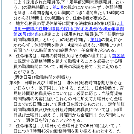
により採用された職員
(以下「定年前短時間勤務職員」とい
う。)
の勤務時間は，
第1項
の規定にかかわらず，休憩時間
を除き，4週間を超えない期間につき1週間当たり15時間30
分から31時間までの範囲内で，任命権者が定める。
4
地方公務員の育児休業等に関する法律第18条第1項又は
上
勝町一般職の任期付職員の採用に関する条例
(令和元年条例
第28号)
第4条
の規定により採用された職員
(以下「任期付短
時間勤務職員」という。)
の勤務時間は，
第1項
の規定にか
かわらず，休憩時間を除き，4週間を超えない期間につき1
週間当たり31時間までの範囲内で，任命権者が定める。
5
任命権者は，職務の特殊性又はその他の理由により
前各項
に規定する勤務時間を超えて勤務することを必要とする職
員の勤務時間について，町長の承認を得て，別に定めるこ
とができる。
(週休日及び勤務時間の割振り)
第3条
日曜日及び土曜日は，週休日
(勤務時間を割り振らな
い日をいう。以下同じ。)
とする。
ただし，任命権者は，育
児短時間勤務職員等については，必要に応じ，当該育児短
時間勤務の内容に従いこれらの日に加えて月曜日から金曜
日までの5日間において週休日を設けるものとし，定年前短
時間勤務職員及び任期付短時間勤務職員については，日曜
日及び土曜日に加えて，月曜日から金曜日までの5日間にお
いて，週休日を設けることができる。
2
任命権者は，月曜日から金曜日までの5日間において，1
日につき7時間45分の勤務時間を割り振るものとする。
た