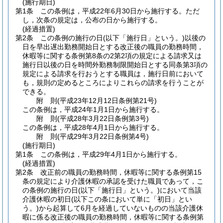
(施行期日)
第1条
この条例は，平成22年6月30日から施行する。
ただ
し，次条の規定は，公布の日から施行する。
(経過措置)
第2条
この条例の施行の日
(以下「施行日」という。)
以後の
日を早出遅出勤務開始日とする改正後の職員の勤務時間，
休暇等に関する条例第8条の2第2項の規定による請求又は
施行日以後の日を時間外勤務制限開始日とする同条第3項の
規定による請求を行おうとする職員は，施行日前において
も，規則の定めるところによりこれらの請求を行うことが
できる。
附
則
(平成23年12月12日
条例第21号)
この条例は，平成24年1月1日から施行する。
附
則
(平成28年3月22日
条例第3号)
この条例は，平成28年4月1日から施行する。
附
則
(平成29年3月22日
条例第4号)
(施行期日)
第1条
この条例は，平成29年4月1日から施行する。
(経過措置)
第2条
改正前の職員の勤務時間，休暇等に関する条例第15
条の規定により介護休暇の承認を受けた職員であって，こ
の条例の施行の日
(以下「施行日」という。)
において当該
介護休暇の初日
(以下この条において単に「初日」とい
う。)
から起算して6月を経過していないものの当該介護休
暇に係る改正後の職員の勤務時間，休暇等に関する条例第