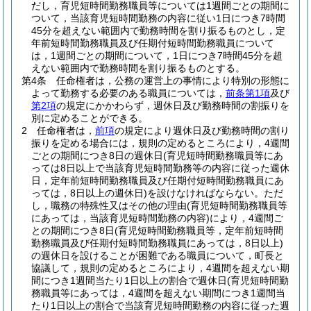
だし，育児短時間勤務職員等については1週間ごとの期間に
ついて，当該育児短時間勤務の内容に従い1日につき7時間
45分を超えない範囲内で勤務時間を割り振るものとし，定
年前短時間勤務職員及び任期付短時間勤務職員について
は，1週間ごとの期間について，1日につき7時間45分を超
えない範囲内で勤務時間を割り振るものとする。
第4条
任命権者は，公務の運営上の事情により特別の形態に
よって勤務する必要のある職員については，
前条第1項
及び
第2項
の規定にかかわらず，週休日及び勤務時間の割振りを
別に定めることができる。
2
任命権者は，
前項
の規定により週休日及び勤務時間の割り
振りを定める場合には，規則の定めるところにより，4週間
ごとの期間につき8日の週休日
(育児短時間勤務職員等にあ
っては8日以上で当該育児短時間勤務等の内容に従った週休
日，定年前短時間勤務職員及び任期付短時間勤務職員にあ
っては，8日以上の週休日)
を設けなければならない。
ただ
し，職務の特殊性又はその他の理由
(育児短時間勤務職員等
にあっては，当該育児短時間勤務の内容)
により，4週間ご
との期間につき8日
(育児短時間勤務職員等，定年前短時間
勤務職員及び任期付短時間勤務職員にあっては，8日以上)
の週休日を設けることが困難である職員について，町長と
協議して，規則の定めるところにより，4週間を超えない期
間につき1週間当たり1日以上の割合で週休日
(育児短時間勤
務職員等にあっては，4週間を超えない期間につき1週間当
たり1日以上の割合で当該育児短時間勤務の内容に従った週