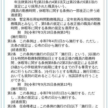
年法律第261号)
第22条の4第1項又は第22条の5第1項の
規定により採用された職員をいう。
(職員の勤務時間，休暇等に関する条例の一部改正に伴う経
過措置)
第3条
暫定再任用短時間勤務職員は，定年前再任用短時間勤
務職員とみなして，第5条の規定による改正後の職員の勤務
時間，休暇等に関する条例の規定を適用する。
附
則
(令和7年3月18日
条例第3号)
(施行期日)
第1条
この条例は，令和7年4月1日から施行する。
ただし，
次条の規定は，公布の日から施行する。
(経過措置)
第2条
この条例の施行の日
(以下「施行日」という。)
以後の
日を時間外勤務制限開始日とする改正後の職員の勤務時
間，休暇等に関する条例第8条の2第2項の規定による請求
(3歳から小学校就学の始期に達するまでの子を養育するた
めに行うものに限る。)
を行おうとする職員は，施行日前に
おいても規則の定めるところにより，当該請求を行うこと
ができる。
附
則
(令和7年9月25日
条例第13号)
(施行期日)
第1条
この条例は，令和7年10月1日から施行する。
ただ
し，次条の規定は，公布の日から施行する。
(経過措置)
第2条
任命権者は，この条例の施行の日
(以下「施行日」と