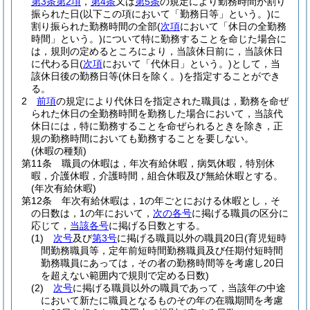
第3条第2項
，
第4条
又は
第5条
の規定により勤務時間が割り
振られた日
(以下この項において「勤務日等」という。)
に
割り振られた勤務時間の全部
(
次項
において「休日の全勤務
時間」という。)
について特に勤務することを命じた場合に
は，規則の定めるところにより，当該休日前に，当該休日
に代わる日
(
次項
において「代休日」という。)
として，当
該休日後の勤務日等
(休日を除く。)
を指定することができ
る。
2
前項
の規定により代休日を指定された職員は，勤務を命ぜ
られた休日の全勤務時間を勤務した場合において，当該代
休日には，特に勤務することを命ぜられるときを除き，正
規の勤務時間においても勤務することを要しない。
(休暇の種類)
第11条
職員の休暇は，年次有給休暇，病気休暇，特別休
暇，介護休暇，介護時間，組合休暇及び無給休暇とする。
(年次有給休暇)
第12条
年次有給休暇は，1の年ごとにおける休暇とし，そ
の日数は，1の年において，
次の各号
に掲げる職員の区分に
応じて，
当該各号
に掲げる日数とする。
(1)
次号
及び
第3号
に掲げる職員以外の職員20日
(育児短時
間勤務職員等，定年前短時間勤務職員及び任期付短時間
勤務職員にあっては，その者の勤務時間等を考慮し20日
を超えない範囲内で規則で定める日数)
(2)
次号
に掲げる職員以外の職員であって，当該年の中途
において新たに職員となるものその年の在職期間を考慮