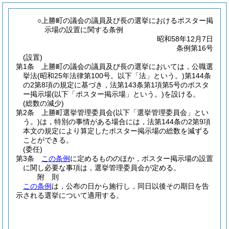
○上勝町の議会の議員及び長の選挙におけるポスター掲
示場の設置に関する条例
昭和58年12月7日
条例第16号
(設置)
第1条
上勝町の議会の議員及び長の選挙においては，公職選
挙法
(昭和25年法律第100号。以下「法」という。)
第144条
の2第8項の規定に基づき，法第143条第1項第5号のポスタ
ー掲示場
(以下「ポスター掲示場」という。)
を設ける。
(総数の減少)
第2条
上勝町選挙管理委員会
(以下「選挙管理委員会」とい
う。)
は，特別の事情がある場合には，法第144条の2第9項
本文の規定により算定したポスター掲示場の総数を減ずる
ことができる。
(委任)
第3条
この条例
に定めるもののほか，ポスター掲示場の設置
に関し必要な事項は，選挙管理委員会が定める。
附
則
この条例
は，公布の日から施行し，同日以後その期日を告
示される選挙について適用する。