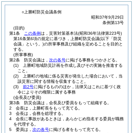
○上勝町防災会議条例
昭和37年9月29日
条例第13号
(目的)
第1条
この条例
は，災害対策基本法
(昭和36年法律第223号)
第16条第6項の規定に基づき，上勝町防災会議
(以下「防災
会議」という。)
の所掌事務及び組織を定めることを目的と
する。
(所掌事務)
第2条
防災会議は，
次の各号
に掲げる事務をつかさどる。
(1)
上勝町地域防災計画を作成し及びその実施を推進する
こと。
(2)
上勝町の地域に係る災害が発生した場合において，当
該災害に関する情報を収集すること。
(3)
前2号
に掲げるもののほか，法律又はこれに基づく政
令によりその権限に属する事務
(会長及び委員)
第3条
防災会議は，会長及び委員をもって組織する。
2
会長は，上勝町長をもって充てる。
3
会長は，会務を総理する。
4
会長に事故があるときは，あらかじめ指名する委員が職務
を代理する。
5
委員は，
次の各号
に掲げる者をもって充てる。