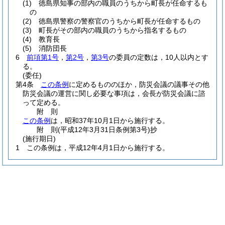
(1)
徳島県知事の部内の職員のうちから町長が任命するも
の
(2)
徳島県警察の警察官のうちから町長が任命するもの
(3)
町長がその部内の職員のうちから指名するもの
(4)
教育長
(5)
消防団長
6
前項第1号
，
第2号
，
第3号
の委員の定数は，10人以内とす
る。
(委任)
第4条
この条例
に定めるもののほか，防災会議の議事その他
防災会議の運営に関し必要な事項は，会長が防災会議に諮
って定める。
附
則
この条例
は，昭和37年10月1日から施行する。
附
則
(平成12年3月31日
条例第3号)
抄
(施行期日)
1
この条例は，平成12年4月1日から施行する。