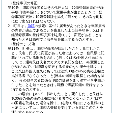
(登録事項の修正)
第10条
印鑑登録者又はその代理人は，印鑑登録原票の登録
事項
(印影を除く。)
について変更事由が生じたときは，登
録事項変更届に印鑑登録証を添えて速やかにその旨を町長
に届け出なければならない。
2
町長は，
前項
の規定に基づく届出があったときは当該届出
の内容が適正であることを審査した上当該事項を，又は印
鑑登録原票の登録事項
(印影を除く。)
に変更があることを
知ったときは職権で当該事項を修正するものとする。
(登録のまっ消)
第11条
町長は，印鑑登録者が転出したこと，死亡したこ
と，氏名，氏
(氏に変更があった者にあっては，住民票に記
載がされている旧氏を含む。)
若しくは名
(外国人住民にあ
っては，通称又は氏名のカタカナ表記を含む。)
を変更した
(登録されている印影を変更する必要のない場合を除く。)
こと又は外国人住民にあっては法第30条の45の表の上欄に
掲げる者でなくなったこと
(日本の国籍を取得した場合を除
く。)
その他その者に係る印鑑の登録をまっ消すべき事由が
生じたことを知ったときは，職権で当該印鑑の登録をまっ
消するものとする。
この場合において，転出したこと，死亡したこと又は法
第30条の45の表の上欄に掲げる者でなくなったこと
(日本
の国籍を取得した場合を除く。)
を除く事由による登録のま
っ消については，印鑑の登録を受けている者にこのことを
通知するものとする。