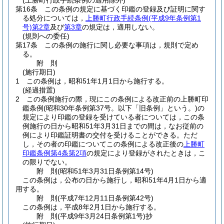
(上勝町行政手続条例の適用除外)
第16条
この条例の規定に基づく印鑑の登録及び証明に関す
る処分については，
上勝町行政手続条例
(平成9年条例第1
号)
第2章
及び
第3章
の規定は，適用しない。
(規則への委任)
第17条
この条例の施行に関し必要な事項は，規則で定め
る。
附
則
(施行期日)
1
この条例は，昭和51年1月1日から施行する。
(経過措置)
2
この条例施行の際，現にこの条例による改正前の上勝町印
鑑条例
(昭和30年条例第37号。以下「旧条例」という。)
の
規定により印鑑の登録を受けている者については，この条
例施行の日から昭和51年3月31日までの間は，なお従前の
例により印鑑証明書の交付を受けることができる。
ただ
し，その者の印鑑についてこの条例による改正後の
上勝町
印鑑条例第4条第2項
の規定により登録がされたときは，こ
の限りでない。
附
則
(昭和51年3月31日
条例第14号)
この条例は，公布の日から施行し，昭和51年4月1日から適
用する。
附
則
(平成7年12月11日
条例第42号)
この条例は，平成8年2月1日から施行する。
附
則
(平成9年3月24日
条例第1号)
抄