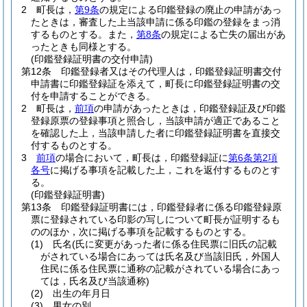
2
町長は，
第9条
の規定による印鑑登録の廃止の申請があっ
たときは，審査した上当該申請に係る印鑑の登録をまっ消
するものとする。
また，
第8条
の規定による亡失の届出があ
ったときも同様とする。
(印鑑登録証明書の交付申請)
第12条
印鑑登録者又はその代理人は，印鑑登録証明書交付
申請書に印鑑登録証を添えて，町長に印鑑登録証明書の交
付を申請することができる。
2
町長は，
前項
の申請があったときは，印鑑登録証及び印鑑
登録原票の登録事項と照合し，当該申請が適正であること
を確認した上，当該申請した者に印鑑登録証明書を直接交
付するものとする。
3
前項
の場合において，町長は，印鑑登録証に
第6条第2項
各号
に掲げる事項を記載した上，これを返付するものとす
る。
(印鑑登録証明書)
第13条
印鑑登録証明書には，印鑑登録者に係る印鑑登録原
票に登録されている印影の写しについて町長が証明するも
ののほか，次に掲げる事項を記載するものとする。
(1)
氏名
(氏に変更があった者に係る住民票に旧氏の記載
がされている場合にあっては氏名及び当該旧氏，外国人
住民に係る住民票に通称の記載がされている場合にあっ
ては，氏名及び当該通称)
(2)
出生の年月日
(3)
男女の別