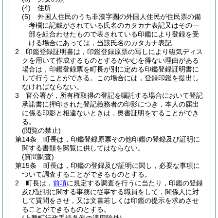
(4)
住所
(5)
外国人住民のうち非漢字圏の外国人住民が住民票の備
考欄に記載がされている氏名のカタカナ表記又はその一
部を組合わせたもので表されている印鑑により登録を受
ける場合にあっては，当該氏名のカタカナ表記
2
印鑑登録証明書は，印鑑登録原票の写しにより磁気ディス
クを用いて作成するものとするがやむを得ない理由がある
場合は，印鑑登録票を町長が別に定める印鑑登録証明書に
して行うことができる。
この場合には，登録印鑑を提出し
なければならない。
3
官公署が，所有権取得の登記を嘱託する場合において登記
承諾書に押印された登記義務者の印影につき，本人の届出
に係る印影と相違ないときは，奥書証明をすることができ
る。
(閲覧の禁止)
第14条
町長は，印鑑登録原票その他印鑑の登録及び証明に
関する書類を閲覧に供してはならない。
(質問調査)
第15条
町長は，印鑑の登録及び証明に関し，必要な事項に
ついて調査することができるものとする。
2
町長は，
前項
に規定する調査を行うに当たり，印鑑の登録
及び証明に関する事務に従事する職員をして，関係人に対
して質問をさせ，又は文書若しくは印鑑の提示を求めさせ
ることができるものとする。