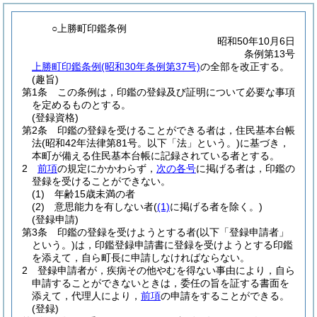
○上勝町印鑑条例
昭和50年10月6日
条例第13号
上勝町印鑑条例(昭和30年条例第37号)
の全部を改正する。
(趣旨)
第1条
この条例は，印鑑の登録及び証明について必要な事項
を定めるものとする。
(登録資格)
第2条
印鑑の登録を受けることができる者は，住民基本台帳
法
(昭和42年法律第81号。以下「法」という。)
に基づき，
本町が備える住民基本台帳に記録されている者とする。
2
前項
の規定にかかわらず，
次の各号
に掲げる者は，印鑑の
登録を受けることができない。
(1)
年齢15歳未満の者
(2)
意思能力を有しない者
(
(1)
に掲げる者を除く。)
(登録申請)
第3条
印鑑の登録を受けようとする者
(以下「登録申請者」
という。)
は，印鑑登録申請書に登録を受けようとする印鑑
を添えて，自ら町長に申請しなければならない。
2
登録申請者が，疾病その他やむを得ない事由により，自ら
申請することができないときは，委任の旨を証する書面を
添えて，代理人により，
前項
の申請をすることができる。
(登録)