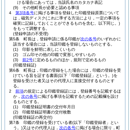
ける場合にあっては，当該氏名のカタカナ表記
(9)
その他町長が必要と認める事項
4
第3項各号
に掲げる事項を登録した印鑑登録原票について
は，磁気ディスク
(これに準ずる方法により，一定の事項を
確実に記録しておくことができるものを含む。以下同じ。)
をもって調整する。
(登録申請の不受理)
第5条
町長は，登録申請に係る印鑑が
次の各号
のいずれかに
該当する場合には，当該印鑑を登録しないものとする。
(1)
印影を鮮明に表しにくいもの
(2)
ゴム印その他の印鑑で変形しやすいもの
(3)
前2号
に定めるもののほか，規則で定めるもの
(印鑑登録証)
第6条
町長は，印鑑の登録をした場合には，印鑑の登録を受
けている旨を証する書面
(以下「印鑑登録証」という。)
を
登録を受けた者又はその代理人に直接交付するものとす
る。
2
前項
の規定による印鑑登録証には，登録番号を記載するほ
か，
次の各号
に掲げる事項を記載するための記載欄を設け
るものとする。
(1)
印鑑登録証明書の交付年月日
(2)
印鑑登録証明書の交付枚数
(印鑑登録証の再交付)
第7条
印鑑の登録を受けている者
(以下「印鑑登録者」とい
う。)
又はその代理人は，
次の各号
に掲げる場合に限り，町