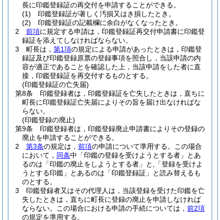
長に印鑑登録証の再交付を申請することができる。
(1)
印鑑登録証が著しく汚損又はき損したとき。
(2)
印鑑登録証の記載欄に余白がなくなったとき。
2
前項
に規定する申請は，印鑑登録証再交付申請書に印鑑登
録証を添えてしなければならない。
3
町長は，
第1項
の規定による申請があったときは，印鑑登
録証及び印鑑登録原票の登録事項を照合し，当該申請の内
容が適正であることを確認した上，当該申請をした者に直
接，印鑑登録証を再交付するものとする。
(印鑑登録証の亡失届)
第8条
印鑑登録者は，印鑑登録証を亡失したときは，直ちに
町長に印鑑登録証亡失届によりその旨を届け出なければな
らない。
(印鑑登録の廃止)
第9条
印鑑登録者は，印鑑登録廃止申請書によりその登録の
廃止を申請することができる。
2
第3条
の規定は，
前項
の申請について準用する。
この場合
において，
同条
中「印鑑の登録を受けようとする者」とあ
るのは「印鑑の廃止をしようとする者」と,「登録を受けよ
うとする印鑑」とあるのは「印鑑登録証」と読み替えるも
のとする。
3
印鑑登録者又はその代理人は，当該登録を受けた印鑑を亡
失したときは，直ちに町長に登録の廃止を申請しなければ
ならない。
この場合における申請の手続については，
前2項
の規定を準用する。