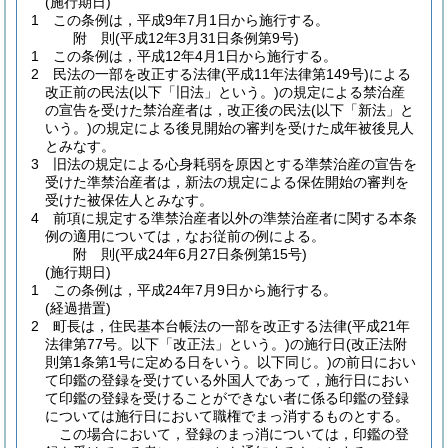
(施行期日)
1
この条例は，平成9年7月1日から施行する。
附
則
(平成12年3月31日
条例第9号)
1
この条例は，平成12年4月1日から施行する。
2
民法の一部を改正する法律
(平成11年法律第149号)
による
改正前の民法
(以下「旧法」という。)
の規定による禁治産
の宣告を受けた禁治産者は，改正後の民法
(以下「新法」と
いう。)
の規定による後見開始の審判を受けた成年被後見人
とみなす。
3
旧法の規定による心身耗弱を原因とする準禁治産の宣告を
受けた準禁治産者は，新法の規定による保佐開始の審判を
受けた被保佐人とみなす。
4
前項に規定する準禁治産者以外の準禁治産者に関する本条
例の適用については，なお従前の例による。
附
則
(平成24年6月27日
条例第15号)
(施行期日)
1
この条例は，平成24年7月9日から施行する。
(経過措置)
2
町長は，住民基本台帳法の一部を改正する法律
(平成21年
法律第77号。以下「改正法」という。)
の施行日
(改正法附
則第1条第1号に定める日をいう。以下同じ。)
の前日におい
て印鑑の登録を受けている外国人であって，施行日におい
て印鑑の登録を受けることができない者に係る印鑑の登録
については施行日において職権でまっ消するものとする。
この場合において，登録のまっ消については，印鑑の登