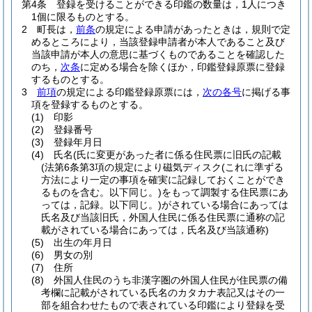
第4条
登録を受けることができる印鑑の数量は，1人につき
1個に限るものとする。
2
町長は，
前条
の規定による申請があったときは，規則で定
めるところにより，当該登録申請者が本人であること及び
当該申請が本人の意思に基づくものであることを確認した
のち，
次条
に定める場合を除くほか，印鑑登録原票に登録
するものとする。
3
前項
の規定による印鑑登録原票には，
次の各号
に掲げる事
項を登録するものとする。
(1)
印影
(2)
登録番号
(3)
登録年月日
(4)
氏名
(氏に変更があった者に係る住民票に旧氏の記載
(法第6条第3項の規定により磁気ディスク
(これに準ずる
方法により一定の事項を確実に記録しておくことができ
るものを含む。以下同じ。)
をもって調製する住民票にあ
っては，記録。以下同じ。)
がされている場合にあっては
氏名及び当該旧氏，外国人住民に係る住民票に通称の記
載がされている場合にあっては，氏名及び当該通称)
(5)
出生の年月日
(6)
男女の別
(7)
住所
(8)
外国人住民のうち非漢字圏の外国人住民が住民票の備
考欄に記載がされている氏名のカタカナ表記又はその一
部を組合わせたもので表されている印鑑により登録を受