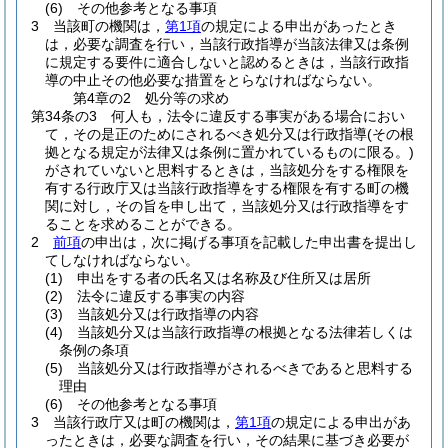
(6)
その他参考となる事項
3
当該町の機関は，
第1項
の規定による申出があったとき
は，必要な調査を行い，当該行政指導が当該法律又は条例
に規定する要件に適合しないと認めるときは，当該行政指
導の中止その他必要な措置をとらなければならない。
第4章の2
処分等の求め
第34条の3
何人も，法令に違反する事実がある場合におい
て，その是正のためにされるべき処分又は行政指導
(その根
拠となる規定が法律又は条例に置かれているものに限る。)
がされていないと思料するときは，当該処分をする権限を
有する行政庁又は当該行政指導をする権限を有する町の機
関に対し，その旨を申し出て，当該処分又は行政指導をす
ることを求めることができる。
2
前項
の申出は，次に掲げる事項を記載した申出書を提出し
てしなければならない。
(1)
申出をする者の氏名又は名称及び住所又は居所
(2)
法令に違反する事実の内容
(3)
当該処分又は行政指導の内容
(4)
当該処分又は当該行政指導の根拠となる法律若しくは
条例の条項
(5)
当該処分又は行政指導がされるべきであると思料する
理由
(6)
その他参考となる事項
3
当該行政庁又は町の機関は，
第1項
の規定による申出があ
ったときは，必要な調査を行い，その結果に基づき必要が