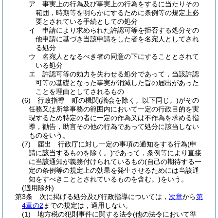
ア
事実上の行為及び事実上の行為をするに当たりその
範囲，時期等を明らかにするために条例等の規定上必
要とされている手続としての処分
イ
申請により求められた許認可等を拒否する処分その
他申請に基づき当該申請をした者を名宛人としてされ
る処分
ウ
名宛人となるべき者の同意の下にすることとされて
いる処分
エ
許認可等の効力を失わせる処分であって，当該許認
可等の基礎となった事実が消滅した旨の届出があった
ことを理由としてされるもの
(6)
行政指導 町の機関
(議会を除く。以下同じ。)
がその
任務又は所掌事務の範囲内において一定の行政目的を実
現するため特定の者に一定の作為又は不作為を求める指
導，勧告，助言その他の行為であって処分に該当しない
ものをいう。
(7)
届出 行政庁に対し一定の事項の通知をする行為
(申
請に該当するものを除く。)
であって，条例等により直接
に当該通知が義務付けられているもの
(自己の期待する一
定の条例等の規定上の効果を発生させるためには当該通
知をすべきこととされているものを含む。)
をいう。
(適用除外)
第3条
次に掲げる処分及び行政指導については，
次章
から
第
4章の2
までの規定は，適用しない。
(1)
地方税の犯則事件に関する法令
(他の法令において準