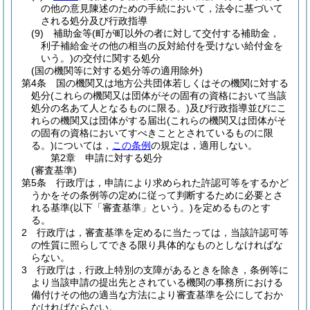
の他の意見陳述のための手続において，法令に基づいて
される処分及び行政指導
(9)
補助金等
(町が町以外の者に対して交付する補助金，
利子補給金その他の相当の反対給付を受けない給付金を
いう。)
の交付に関する処分
(国の機関等に対する処分等の適用除外)
第4条
国の機関又は地方公共団体若しくはその機関に対する
処分
(これらの機関又は団体がその固有の資格において当該
処分の名あて人となるものに限る。)
及び行政指導並びにこ
れらの機関又は団体がする届出
(これらの機関又は団体がそ
の固有の資格においてすべきこととされているものに限
る。)
については，
この条例
の規定は，適用しない。
第2章
申請に対する処分
(審査基準)
第5条
行政庁は，申請により求められた許認可等をするかど
うかをその条例等の定めに従って判断するために必要とさ
れる基準
(以下「審査基準」という。)
を定めるものとす
る。
2
行政庁は，審査基準を定めるに当たっては，当該許認可等
の性質に照らしてできる限り具体的なものとしなければな
らない。
3
行政庁は，行政上特別の支障があるときを除き，条例等に
より当該申請の提出先とされている機関の事務所における
備付けその他の適当な方法により審査基準を公にしておか
なければならない。