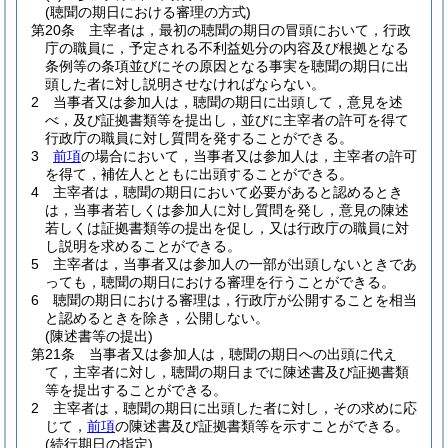
(聴聞の期日における審理の方式)
第20条
主宰者は，最初の聴聞の期日の冒頭において，行政
庁の職員に，予定される不利益処分の内容及び根拠となる
条例等の条項並びにその原因となる事実を聴聞の期日に出
頭した者に対し説明させなければならない。
2
当事者又は参加人は，聴聞の期日に出頭して，意見を述
べ，及び証拠書類等を提出し，並びに主宰者の許可を得て
行政庁の職員に対し質問を発することができる。
3
前項
の場合において，当事者又は参加人は，主宰者の許可
を得て，補佐人とともに出頭することができる。
4
主宰者は，聴聞の期日において必要があると認めるとき
は，当事者若しくは参加人に対し質問を発し，意見の陳述
若しくは証拠書類等の提出を促し，又は行政庁の職員に対
し説明を求めることができる。
5
主宰者は，当事者又は参加人の一部が出頭しないときであ
っても，聴聞の期日における審理を行うことができる。
6
聴聞の期日における審理は，行政庁が公開することを相当
と認めるときを除き，公開しない。
(陳述書等の提出)
第21条
当事者又は参加人は，聴聞の期日への出頭に代え
て，主宰者に対し，聴聞の期日までに陳述書及び証拠書類
等を提出することができる。
2
主宰者は，聴聞の期日に出頭した者に対し，その求めに応
じて，
前項
の陳述書及び証拠書類等を示すことができる。
(続行期日の指定)