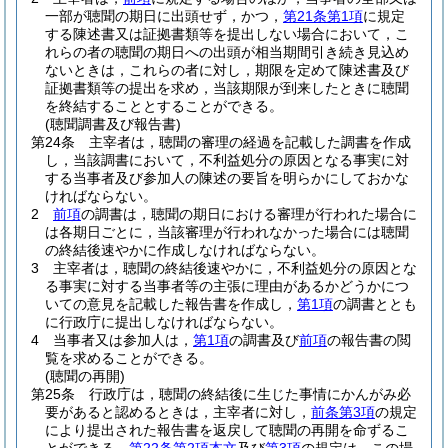
一部が聴聞の期日に出頭せず，かつ，
第21条第1項
に規定
する陳述書又は証拠書類等を提出しない場合において，こ
れらの者の聴聞の期日への出頭が相当期間引き続き見込め
ないときは，これらの者に対し，期限を定めて陳述書及び
証拠書類等の提出を求め，当該期限が到来したときに聴聞
を終結することとすることができる。
(聴聞調書及び報告書)
第24条
主宰者は，聴聞の審理の経過を記載した調書を作成
し，当該調書において，不利益処分の原因となる事実に対
する当事者及び参加人の陳述の要旨を明らかにしておかな
ければならない。
2
前項
の調書は，聴聞の期日における審理が行われた場合に
は各期日ごとに，当該審理が行われなかった場合には聴聞
の終結後速やかに作成しなければならない。
3
主宰者は，聴聞の終結後速やかに，不利益処分の原因とな
る事実に対する当事者等の主張に理由があるかどうかにつ
いての意見を記載した報告書を作成し，
第1項
の調書ととも
に行政庁に提出しなければならない。
4
当事者又は参加人は，
第1項
の調書及び
前項
の報告書の閲
覧を求めることができる。
(聴聞の再開)
第25条
行政庁は，聴聞の終結後に生じた事情にかんがみ必
要があると認めるときは，主宰者に対し，
前条第3項
の規定
により提出された報告書を返戻して聴聞の再開を命ずるこ