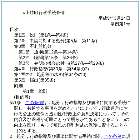
○上勝町行政手続条例
平成9年3月24日
条例第1号
目次
第1章
総則
(第1条―第4条)
第2章
申請に対する処分
(第5条―第11条)
第3章
不利益処分
第1節
通則
(第12条―第14条)
第2節
聴聞
(第15条―第26条)
第3節
弁明の機会の付与
(第27条―第29条)
第4章
行政指導
(第30条―第34条の2)
第4章の2
処分等の求め
(第34条の3)
第5章
届出
(第35条)
附則
第1章
総則
(目的等)
第1条
この条例
は，処分，行政指導及び届出に関する手続に
関し，共通する事項を定めることによって，行政運営にお
ける公正の確保と透明性
(行政上の意思決定について，その
内容及び過程が町民にとって明らかであることをいう。)
の
向上を図り，もって町民の権利利益の保護に資することを
目的とする。
2
処分，行政指導及び届出に関する手続に関し
この条例
に規