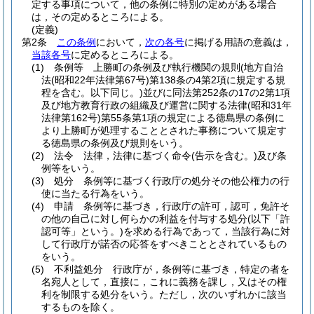
定する事項について，他の条例に特別の定めがある場合
は，その定めるところによる。
(定義)
第2条
この条例
において，
次の各号
に掲げる用語の意義は，
当該各号
に定めるところによる。
(1)
条例等 上勝町の条例及び執行機関の規則
(地方自治
法
(昭和22年法律第67号)
第138条の4第2項に規定する規
程を含む。以下同じ。)
並びに同法第252条の17の2第1項
及び地方教育行政の組織及び運営に関する法律
(昭和31年
法律第162号)
第55条第1項の規定による徳島県の条例に
より上勝町が処理することとされた事務について規定す
る徳島県の条例及び規則をいう。
(2)
法令 法律，法律に基づく命令
(告示を含む。)
及び条
例等をいう。
(3)
処分 条例等に基づく行政庁の処分その他公権力の行
使に当たる行為をいう。
(4)
申請 条例等に基づき，行政庁の許可，認可，免許そ
の他の自己に対し何らかの利益を付与する処分
(以下「許
認可等」という。)
を求める行為であって，当該行為に対
して行政庁が諾否の応答をすべきこととされているもの
をいう。
(5)
不利益処分 行政庁が，条例等に基づき，特定の者を
名宛人として，直接に，これに義務を課し，又はその権
利を制限する処分をいう。
ただし，次のいずれかに該当
するものを除く。