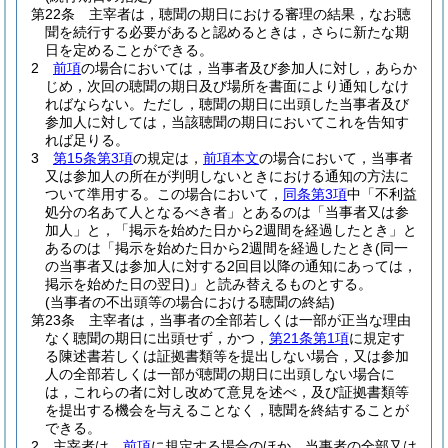
第22条
主宰者は，聴聞の期日における審理の結果，なお聴
聞を続行する必要があると認めるときは，さらに新たな期
日を定めることができる。
2
前項
の場合においては，当事者及び参加人に対し，あらか
じめ，次回の聴聞の期日及び場所を書面により通知しなけ
ればならない。
ただし，聴聞の期日に出頭した当事者及び
参加人に対しては，当該聴聞の期日においてこれを告知す
れば足りる。
3
第15条第3項
の規定は，
前項本文
の場合において，当事者
又は参加人の所在が判明しないときにおける通知の方法に
ついて準用する。
この場合において，
同条第3項
中「不利益
処分の名あて人となるべき者」とあるのは「当事者又は参
加人」と，「掲示を始めた日から2週間を経過したとき」と
あるのは「掲示を始めた日から2週間を経過したとき
(同一
の当事者又は参加人に対する2回目以降の通知にあっては，
掲示を始めた日の翌日)
」と読み替えるものとする。
(当事者の不出頭等の場合における聴聞の終結)
第23条
主宰者は，当事者の全部若しくは一部が正当な理由
なく聴聞の期日に出頭せず，かつ，
第21条第1項
に規定す
る陳述書若しくは証拠書類等を提出しない場合，又は参加
人の全部若しくは一部が聴聞の期日に出頭しない場合に
は，これらの者に対し改めて意見を述べ，及び証拠書類等
を提出する機会を与えることなく，聴聞を終結することが
できる。
2
主宰者は，
前項
に規定する場合のほか，当事者の全部又は