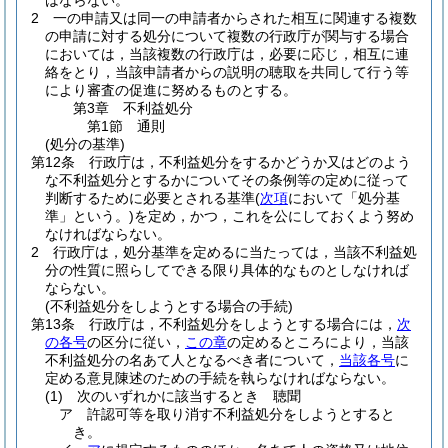
はならない。
2
一の申請又は同一の申請者からされた相互に関連する複数
の申請に対する処分について複数の行政庁が関与する場合
においては，当該複数の行政庁は，必要に応じ，相互に連
絡をとり，当該申請者からの説明の聴取を共同して行う等
により審査の促進に努めるものとする。
第3章
不利益処分
第1節
通則
(処分の基準)
第12条
行政庁は，不利益処分をするかどうか又はどのよう
な不利益処分とするかについてその条例等の定めに従って
判断するために必要とされる基準
(
次項
において「処分基
準」という。)
を定め，かつ，これを公にしておくよう努め
なければならない。
2
行政庁は，処分基準を定めるに当たっては，当該不利益処
分の性質に照らしてできる限り具体的なものとしなければ
ならない。
(不利益処分をしようとする場合の手続)
第13条
行政庁は，不利益処分をしようとする場合には，
次
の各号
の区分に従い，
この章
の定めるところにより，当該
不利益処分の名あて人となるべき者について，
当該各号
に
定める意見陳述のための手続を執らなければならない。
(1)
次のいずれかに該当するとき 聴聞
ア
許認可等を取り消す不利益処分をしようとすると
き。