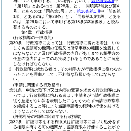
与について準用する。
この場合において，
第15条第3項
中
「第1項」とあるのは「第28条」と，「同項第3号及び第4
号」とあるのは「同条第3号」と，
第16条第1項
中「前条第
1項」とあるのは「第28条」と，「同条第3項後段」とある
のは「第29条において準用する第15条第3項後段」と読み
替えるものとする。
第4章
行政指導
(行政指導の一般原則)
第30条
行政指導にあっては，行政指導に携わる者は，いや
しくも当該町の機関の任務又は所掌事務の範囲を逸脱して
はならないこと及び行政指導の内容があくまでも相手方の
任意の協力によってのみ実現されるものであることに留意
しなければならない。
2
行政指導に携わる者は，その相手方が行政指導に従わなか
ったことを理由として，不利益な取扱いをしてはならな
い。
(申請に関連する行政指導)
第31条
申請の取下げ又は内容の変更を求める行政指導にあ
っては，行政指導に携わる者は，申請者が当該行政指導に
従う意思がない旨を表明したにもかかわらず当該行政指導
を継続すること等により当該申請者の権利の行使を妨げる
ようなことをしてはならない。
(許認可等の権限に関連する行政指導)
第32条
許認可等をする権限又は許認可等に基づく処分をす
る権限を有する町の機関が，当該権限を行使することがで