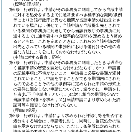
(標準処理期間)
第6条
行政庁は，申請がその事務所に到達してから当該申請
に対する処分をするまでに通常要すべき標準的な期間
(条例
等により当該行政庁と異なる機関が当該申請の提出先とさ
れている場合は，併せて，当該申請が当該提出先とされて
いる機関の事務所に到達してから当該行政庁の事務所に到
達するまでに通常要すべき標準的な期間)
を定めるよう努め
るとともに，これを定めたときは，これらの当該申請の提
出先とされている機関の事務所における備付けその他の適
当な方法により公にしておかなければならない。
(申請に対する審査，応答)
第7条
行政庁は，申請がその事務所に到達したときは遅滞な
く当該申請の審査を開始しなければならず，かつ，申請書
の記載事項に不備がないこと，申請書に必要な書類が添付
されていること，申請をすることができる期間内にされた
ものであることその他の条例等に定められた申請の形式上
の要件に適合しない申請については，速やかに，申請をし
た者
(以下「申請者」という。)
に対し相当の期間を定めて
当該申請の補正を求め，又は当該申請により求められた許
認可等を拒否しなければならない。
(理由の提示)
第8条
行政庁は，申請により求められた許認可等を拒否する
処分をする場合は，申請者に対し，同時に，当該処分の理
由を示さなければならない。
ただし，条例等に定められた
許認可等の要件又は公にされた審査基準が数量的指標その