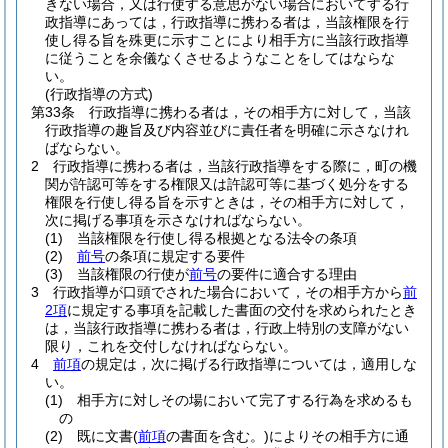
きない場合，又は行使する意思がない場合においてする行
政指導にあっては，行政指導に携わる者は，当該権限を行
使し得る旨を殊更に示すことにより相手方に当該行政指導
に従うことを余儀なくさせるようなことをしてはならな
い。
(行政指導の方式)
第33条
行政指導に携わる者は，その相手方に対して，当該
行政指導の趣旨及び内容並びに責任者を明確に示さなけれ
ばならない。
2
行政指導に携わる者は，当該行政指導をする際に，町の機
関が許認可等をする権限又は許認可等に基づく処分をする
権限を行使し得る旨を示すときは，その相手方に対して，
次に掲げる事項を示さなければならない。
(1)
当該権限を行使し得る根拠となる法令の条項
(2)
前号
の条項に規定する要件
(3)
当該権限の行使が
前号
の要件に適合する理由
3
行政指導が口頭でされた場合において，その相手方から
前
2項
に規定する事項を記載した書面の交付を求められたとき
は，当該行政指導に携わる者は，行政上特別の支障がない
限り，これを交付しなければならない。
4
前項
の規定は，次に掲げる行政指導については，適用しな
い。
(1)
相手方に対しその場において完了する行為を求めるも
の
(2)
既に文書
(
前項
の書面を含む。)
によりその相手方に通