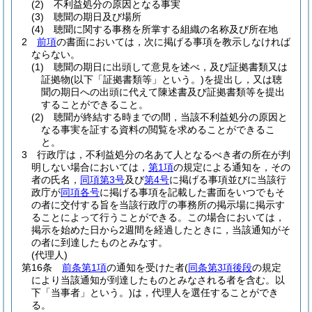
(2)
不利益処分の原因となる事実
(3)
聴聞の期日及び場所
(4)
聴聞に関する事務を所掌する組織の名称及び所在地
2
前項
の書面においては，次に掲げる事項を教示しなければ
ならない。
(1)
聴聞の期日に出頭して意見を述べ，及び証拠書類又は
証拠物
(以下「証拠書類等」という。)
を提出し，又は聴
聞の期日への出頭に代えて陳述書及び証拠書類等を提出
することができること。
(2)
聴聞が終結する時までの間，当該不利益処分の原因と
なる事実を証する資料の閲覧を求めることができるこ
と。
3
行政庁は，不利益処分の名あて人となるべき者の所在が判
明しない場合においては，
第1項
の規定による通知を，その
者の氏名，
同項第3号
及び
第4号
に掲げる事項並びに当該行
政庁が
同項各号
に掲げる事項を記載した書面をいつでもそ
の者に交付する旨を当該行政庁の事務所の掲示場に掲示す
ることによって行うことができる。
この場合においては，
掲示を始めた日から2週間を経過したときに，当該通知がそ
の者に到達したものとみなす。
(代理人)
第16条
前条第1項
の通知を受けた者
(
同条第3項後段
の規定
により当該通知が到達したものとみなされる者を含む。以
下「当事者」という。)
は，代理人を選任することができ
る。