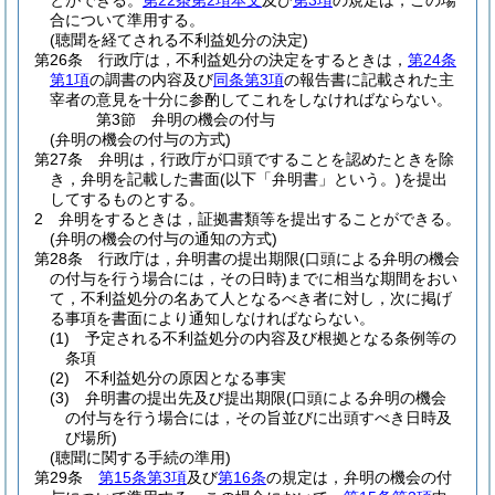
とができる。
第22条第2項本文
及び
第3項
の規定は，この場
合について準用する。
(聴聞を経てされる不利益処分の決定)
第26条
行政庁は，不利益処分の決定をするときは，
第24条
第1項
の調書の内容及び
同条第3項
の報告書に記載された主
宰者の意見を十分に参酌してこれをしなければならない。
第3節
弁明の機会の付与
(弁明の機会の付与の方式)
第27条
弁明は，行政庁が口頭ですることを認めたときを除
き，弁明を記載した書面
(以下「弁明書」という。)
を提出
してするものとする。
2
弁明をするときは，証拠書類等を提出することができる。
(弁明の機会の付与の通知の方式)
第28条
行政庁は，弁明書の提出期限
(口頭による弁明の機会
の付与を行う場合には，その日時)
までに相当な期間をおい
て，不利益処分の名あて人となるべき者に対し，次に掲げ
る事項を書面により通知しなければならない。
(1)
予定される不利益処分の内容及び根拠となる条例等の
条項
(2)
不利益処分の原因となる事実
(3)
弁明書の提出先及び提出期限
(口頭による弁明の機会
の付与を行う場合には，その旨並びに出頭すべき日時及
び場所)
(聴聞に関する手続の準用)
第29条
第15条第3項
及び
第16条
の規定は，弁明の機会の付