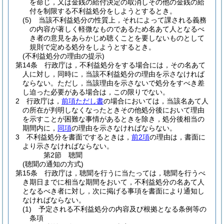
を命じ，又は金銭の給付決定の取消しその他の金銭の給
付を制限する不利益処分をしようとするとき。
(5)
当該不利益処分の性質上，それによって課される義務
の内容が著しく軽微なものであるため名あて人となるべ
き者の意見をあらかじめ聴くことを要しないものとして
規則で定める処分をしようとするとき。
(不利益処分の理由の提示)
第14条
行政庁は，不利益処分をする場合には，その名あて
人に対し，同時に，当該不利益処分の理由を示さなければ
ならない。
ただし，当該理由を示さないで処分をすべき差
し迫った必要がある場合は，この限りでない。
2
行政庁は，
前項ただし書
の場合においては，当該名あて人
の所在が判明しなくなったときその他処分後において理由
を示すことが困難な事情があるときを除き，処分後相当の
期間内に，
同項
の理由を示さなければならない。
3
不利益処分を書面でするときは，
前2項
の理由は，書面に
より示さなければならない。
第2節
聴聞
(聴聞の通知の方式)
第15条
行政庁は，聴聞を行うに当たっては，聴聞を行うべ
き期日までに相当な期間をおいて，不利益処分の名あて人
となるべき者に対し，次に掲げる事項を書面により通知し
なければならない。
(1)
予定される不利益処分の内容及び根拠となる条例等の
条項