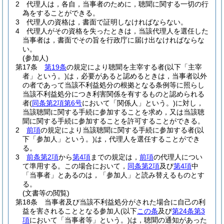
2
代理人は，各自，当事者のために，聴聞に関する一切の行
為をすることができる。
3
代理人の資格は，書面で証明しなければならない。
4
代理人がその資格を失ったときは，当該代理人を選任した
当事者は，書面でその旨を行政庁に届け出なければならな
い。
(参加人)
第17条
第19条
の規定により聴聞を主宰する者
(以下「主宰
者」という。)
は，必要があると認めるときは，当事者以外
の者であって当該不利益処分の根拠となる条例等に照らし
当該不利益処分につき利害関係を有するものと認められる
者
(
同条第2項第6号
において「関係人」という。)
に対し，
当該聴聞に関する手続に参加することを求め，又は当該聴
聞に関する手続に参加することを許可することができる。
2
前項
の規定により当該聴聞に関する手続に参加する者
(以
下「参加人」という。)
は，代理人を選任することができ
る。
3
前条第2項
から
第4項
までの規定は，
前項
の代理人につい
て準用する。
この場合において，
同条第2項
及び
第4項
中
「当事者」とあるのは，「参加人」と読み替えるものとす
る。
(文書等の閲覧)
第18条
当事者及び当該不利益処分がされた場合に自己の利
益を害されることとなる参加人
(以下
この条
及び
第24条第3
項
において「当事者等」という。)
は，聴聞の通知があった