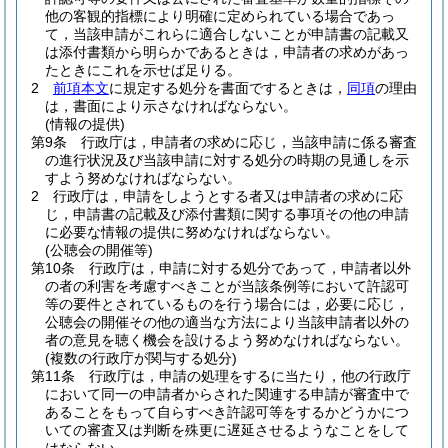
他の客観的指標により明確に定められている場合であっ
て，当該申請がこれらに適合しないことが申請書の記載又
は添付書類から明らかであるときは，申請者の求めがあっ
たときにこれを示せば足りる。
2
前項本文
に規定する処分を書面でするときは，
同項
の理由
は，書面により示さなければならない。
(情報の提供)
第9条
行政庁は，申請者の求めに応じ，当該申請に係る審査
の進行状況及び当該申請に対する処分の時期の見通しを示
すよう努めなければならない。
2
行政庁は，申請をしようとする者又は申請者の求めに応
じ，申請書の記載及び添付書類に関する事項その他の申請
に必要な情報の提供に努めなければならない。
(公聴会の開催等)
第10条
行政庁は，申請に対する処分であって，申請者以外
の者の利害を考慮すべきことが当該条例等において許認可
等の要件とされているものを行う場合には，必要に応じ，
公聴会の開催その他の適当な方法により当該申請者以外の
者の意見を聴く機会を設けるよう努めなければならない。
(複数の行政庁が関与する処分)
第11条
行政庁は，申請の処理をするに当たり，他の行政庁
において同一の申請者からされた関連する申請が審査中で
あることをもって自らすべき許認可等をするかどうかにつ
いての審査又は判断を殊更に遅延させるようなことをして