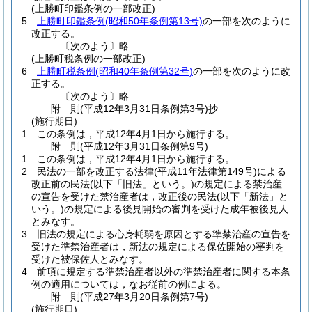
(上勝町印鑑条例の一部改正)
5
上勝町印鑑条例
(昭和50年条例第13号)
の一部を次のように
改正する。
〔次のよう〕略
(上勝町税条例の一部改正)
6
上勝町税条例
(昭和40年条例第32号)
の一部を次のように改
正する。
〔次のよう〕略
附
則
(平成12年3月31日
条例第3号)
抄
(施行期日)
1
この条例は，平成12年4月1日から施行する。
附
則
(平成12年3月31日
条例第9号)
1
この条例は，平成12年4月1日から施行する。
2
民法の一部を改正する法律
(平成11年法律第149号)
による
改正前の民法
(以下「旧法」という。)
の規定による禁治産
の宣告を受けた禁治産者は，改正後の民法
(以下「新法」と
いう。)
の規定による後見開始の審判を受けた成年被後見人
とみなす。
3
旧法の規定による心身耗弱を原因とする準禁治産の宣告を
受けた準禁治産者は，新法の規定による保佐開始の審判を
受けた被保佐人とみなす。
4
前項に規定する準禁治産者以外の準禁治産者に関する本条
例の適用については，なお従前の例による。
附
則
(平成27年3月20日
条例第7号)
(施行期日)