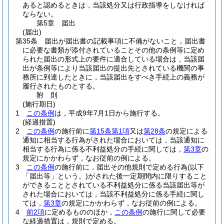
あると認めるときは，当該処分又は行政指導をしなければ
ならない。
第5章
届出
(届出)
第35条
届出が届出書の記載事項に不備がないこと，届出書
に必要な書類が添付されていることその他の条例等に定め
られた届出の形式上の要件に適合している場合は，当該届
出が条例等により当該届出の提出先とされている機関の事
務所に到達したときに，当該届出をすべき手続上の義務が
履行されたものとする。
附
則
(施行期日)
1
この条例
は，平成9年7月1日から施行する。
(経過措置)
2
この条例
の施行前に
第15条第1項
又は
第28条
の規定による
通知に相当する行為がされた場合においては，当該通知に
相当する行為に係る不利益処分の手続に関しては，
第3章
の
規定にかかわらず，なお従前の例による。
3
この条例
の施行前に，届出その他規則で定める行為
(以下
「届出等」という。)
がされた後一定期間内に限りすること
ができることとされている不利益処分に係る当該届出等が
された場合においては，当該不利益処分に係る手続に関し
ては，
第3章
の規定にかかわらず，なお従前の例による。
4
前2項
に定めるもののほか，
この条例
の施行に関して必要
な経過措置は，規則で定める。