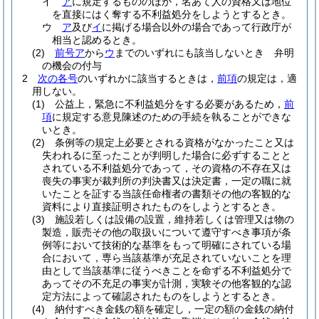
イ
ア
に規定するもののほか，名あて人の資格又は地位
を直接にはく奪する不利益処分をしようとするとき。
ウ
ア
及び
イ
に掲げる場合以外の場合であって行政庁が
相当と認めるとき。
(2)
前号ア
から
ウ
までのいずれにも該当しないとき 弁明
の機会の付与
2
次の各号
のいずれかに該当するときは，
前項
の規定は，適
用しない。
(1)
公益上，緊急に不利益処分をする必要があるため，
前
項
に規定する意見陳述のための手続を執ることができな
いとき。
(2)
条例等の規定上必要とされる資格がなかったこと又は
失われるに至ったことが判明した場合に必ずすることと
されている不利益処分であって，その資格の不存在又は
喪失の事実が裁判所の判決書又は決定書，一定の職に就
いたことを証する当該任命権者の書類その他の客観的な
資料により直接証明されたものをしようとするとき。
(3)
施設若しくは設備の設置，維持若しくは管理又は物の
製造，販売その他の取扱いについて遵守すべき事項が条
例等において技術的な基準をもって明確にされている場
合において，専ら当該基準が充足されていないことを理
由として当該基準に従うべきことを命ずる不利益処分で
あってその不充足の事実が計測，実験その他客観的な認
定方法によって確認されたものをしようとするとき。
(4)
納付すべき金銭の額を確定し，一定の額の金銭の納付