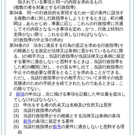
知されている事項と同一の内容を求めるもの
(複数の者を対象とする行政指導)
第34条
同一の行政目的を実現するため一定の条件に該当す
る複数の者に対し行政指導をしようとするときは，町の機
関は，あらかじめ，事案に応じ，これらの行政指導に共通
してその内容となるべき事項を定め，かつ，行政上特別の
支障がない限り，これを公表しなければならない。
(行政指導の中止等の求め)
第34条の2
法令に違反する行為の是正を求める行政指導
(そ
の根拠となる規定が法律又は条例に置かれているものに限
る。)
の相手方は，当該行政指導が当該法律又は条例に規定
する要件に適合しないと思料するときは，当該行政指導を
した町の機関に対し，その旨を申し出て，当該行政指導の
中止その他必要な措置をとることを求めることができる。
ただし，当該行政指導がその相手方について弁明その他意
見陳述のための手続きを経てされたものであるときは，こ
の限りでない。
2
前項
の申出は，次に掲げる事項を記載した申出書を提出し
てしなければならない。
(1)
申出をする者の氏名又は名称及び住所又は居所
(2)
当該行政指導の内容
(3)
当該行政指導がその根拠とする法律又は条例の条項
(4)
前号
の条項に規定する要件
(5)
当該行政指導が
前号
の要件に適合しないと思料する理
由