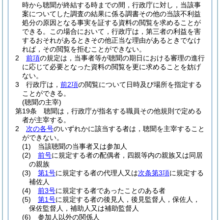
時から聴聞が終結する時までの間，行政庁に対し，当該事
案についてした調査の結果に係る調書その他の当該不利益
処分の原因となる事実を証する資料の閲覧を求めることが
できる。
この場合において，行政庁は，第三者の利益を害
するおそれがあるときその他正当な理由があるときでなけ
れば，その閲覧を拒むことができない。
2
前項
の規定は，当事者等が聴聞の期日における審理の進行
に応じて必要となった資料の閲覧を更に求めることを妨げ
ない。
3
行政庁は，
前2項
の閲覧について日時及び場所を指定する
ことができる。
(聴聞の主宰)
第19条
聴聞は，行政庁が指名する職員その他規則で定める
者が主宰する。
2
次の各号
のいずれかに該当する者は，聴聞を主宰すること
ができない。
(1)
当該聴聞の当事者又は参加人
(2)
前号
に規定する者の配偶者，四親等内の親族又は同居
の親族
(3)
第1号
に規定する者の代理人又は
次条第3項
に規定する
補佐人
(4)
前3号
に規定する者であったことのある者
(5)
第1号
に規定する者の後見人，後見監督人，保佐人，
保佐監督人，補助人又は補助監督人
(6)
参加人以外の関係人