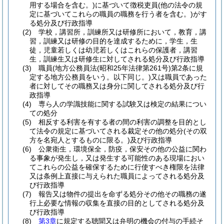
用する場合を含む。)
に基づいて徴税吏員
(他の法令の規
定に基づいてこれらの職員の職務を行う者を含む。)
がす
る処分及び行政指導
(2)
学校，講習所，訓練所又は研修所において，教育，講
習，訓練又は研修の目的を達成するために，学生，生
徒，児童若しくは幼児若しくはこれらの保護者，講習
生，訓練生又は研修生に対してされる処分及び行政指導
(3)
職員
(地方公務員法
(昭和25年法律第261号)
第2条に規
定する地方公務員をいう。以下同じ。)
又は職員であった
者に対してその職務又は身分に関してされる処分及び行
政指導
(4)
専ら人の学識技能に関する試験又は検定の結果につい
ての処分
(5)
相反する利害を有する者の間の利害の調整を目的とし
て法令の規定に基づいてされる裁定その他の処分
(その双
方を名宛人とするものに限る。)
及び行政指導
(6)
公衆衛生，環境保全，防疫，保安その他の公益に関わ
る事象が発生し，又は発生する可能性のある現場におい
てこれらの公益を確保するために行使すべき権限を法律
又は条例上直接に与えられた職員によってされる処分及
び行政指導
(7)
報告又は物件の提出を命ずる処分その他その職務の遂
行上必要な情報の収集を直接の目的としてされる処分及
び行政指導
(8)
第3章
に規定する聴聞又は弁明の機会の付与の手続そ