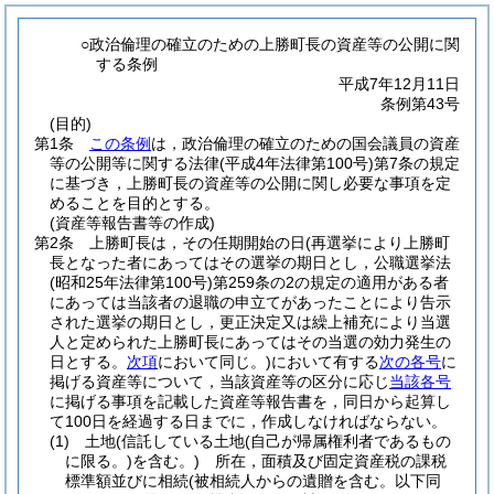
○政治倫理の確立のための上勝町長の資産等の公開に関
する条例
平成7年12月11日
条例第43号
(目的)
第1条
この条例
は，政治倫理の確立のための国会議員の資産
等の公開等に関する法律
(平成4年法律第100号)
第7条の規定
に基づき，上勝町長の資産等の公開に関し必要な事項を定
めることを目的とする。
(資産等報告書等の作成)
第2条
上勝町長は，その任期開始の日
(再選挙により上勝町
長となった者にあってはその選挙の期日とし，公職選挙法
(昭和25年法律第100号)
第259条の2の規定の適用がある者
にあっては当該者の退職の申立てがあったことにより告示
された選挙の期日とし，更正決定又は繰上補充により当選
人と定められた上勝町長にあってはその当選の効力発生の
日とする。
次項
において同じ。)
において有する
次の各号
に
掲げる資産等について，当該資産等の区分に応じ
当該各号
に掲げる事項を記載した資産等報告書を，同日から起算し
て100日を経過する日までに，作成しなければならない。
(1)
土地
(信託している土地
(自己が帰属権利者であるもの
に限る。)
を含む。)
所在，面積及び固定資産税の課税
標準額並びに相続
(被相続人からの遺贈を含む。以下同