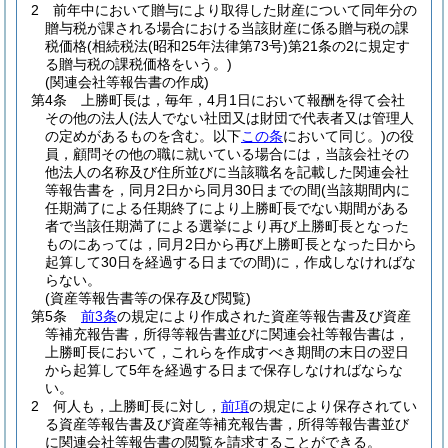
2
前年中において贈与により取得した財産について同年分の
贈与税が課される場合における当該財産に係る贈与税の課
税価格
(相続税法
(昭和25年法律第73号)
第21条の2に規定す
る贈与税の課税価格をいう。)
(関連会社等報告書の作成)
第4条
上勝町長は，毎年，4月1日において報酬を得て会社
その他の法人
(法人でない社団又は財団で代表者又は管理人
の定めがあるものを含む。以下
この条
において同じ。)
の役
員，顧問その他の職に就いている場合には，当該会社その
他法人の名称及び住所並びに当該職名を記載した関連会社
等報告書を，同月2日から同月30日までの間
(当該期間内に
任期満了による任期終了により上勝町長でない期間がある
者で当該任期満了による選挙により再び上勝町長となった
ものにあっては，同月2日から再び上勝町長となった日から
起算して30日を経過する日までの間)
に，作成しなければな
らない。
(資産等報告書等の保存及び閲覧)
第5条
前3条
の規定により作成された資産等報告書及び資産
等補充報告書，所得等報告書並びに関連会社等報告書は，
上勝町長において，これらを作成すべき期間の末日の翌日
から起算して5年を経過する日まで保存しなければならな
い。
2
何人も，上勝町長に対し，
前項
の規定により保存されてい
る資産等報告書及び資産等補充報告書，所得等報告書並び
に関連会社等報告書の閲覧を請求することができる。