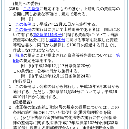
(規則への委任)
第6条
この条例
に規定するもののほか，上勝町長の資産等の
公開に関し必要な事項は，規則で定める。
附
則
1
この条例
は，平成7年12月31日から施行する。
2
この条例
の施行日において上勝町長である者は，同日にお
いて有する
第2条第1項各号
に掲げる資産等について，当該
資産等の区分に応じ
当該各号
に掲げる事項を記載した資産
等報告書を，同日から起算して100日を経過する日までに
作成しなければならない。
3
前項
の規定により提出された資産等報告書については，
第
5条
の規定を準用する。
附
則
(平成13年12月17日
条例第20号)
この条例は，公布の日から施行する。
附
則
(平成19年12月12日
条例第24号)
(施行期日)
1
この条例は，公布の日から施行し，平成19年9月30日から
適用する。
ただし，第2条第1項第4号については，平成19
年10月1日から適用する。
(経過措置)
2
改正後の第2条第1項第4号の規定の適用については，この
条例の施行前に有していた郵便貯金
(通常郵便貯金を除
く。)
及び旧郵便貯金
(郵政民営化法等の施行に伴う関係法
律の整備等に関する法律
(平成17年法律第102号)
附則第3条
第10号に規定する旧郵便貯金をいい，通常郵便貯金を除