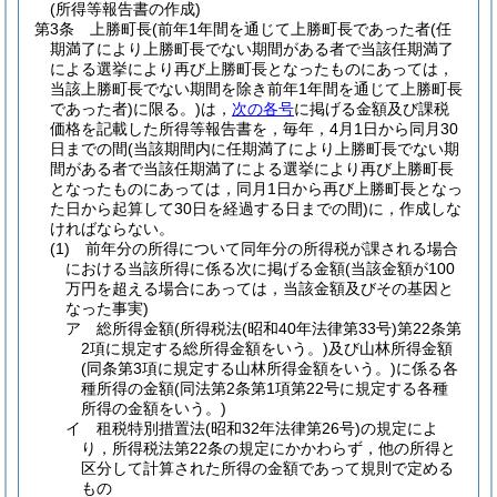
(所得等報告書の作成)
第3条
上勝町長
(前年1年間を通じて上勝町長であった者
(任
期満了により上勝町長でない期間がある者で当該任期満了
による選挙により再び上勝町長となったものにあっては，
当該上勝町長でない期間を除き前年1年間を通じて上勝町長
であった者)
に限る。)
は，
次の各号
に掲げる金額及び課税
価格を記載した所得等報告書を，毎年，4月1日から同月30
日までの間
(当該期間内に任期満了により上勝町長でない期
間がある者で当該任期満了による選挙により再び上勝町長
となったものにあっては，同月1日から再び上勝町長となっ
た日から起算して30日を経過する日までの間)
に，作成しな
ければならない。
(1)
前年分の所得について同年分の所得税が課される場合
における当該所得に係る次に掲げる金額
(当該金額が100
万円を超える場合にあっては，当該金額及びその基因と
なった事実)
ア
総所得金額
(所得税法
(昭和40年法律第33号)
第22条第
2項に規定する総所得金額をいう。)
及び山林所得金額
(同条第3項に規定する山林所得金額をいう。)
に係る各
種所得の金額
(同法第2条第1項第22号に規定する各種
所得の金額をいう。)
イ
租税特別措置法
(昭和32年法律第26号)
の規定によ
り，所得税法第22条の規定にかかわらず，他の所得と
区分して計算された所得の金額であって規則で定める
もの