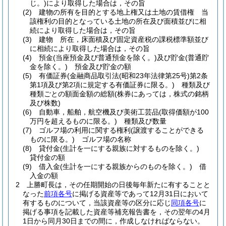
じ。)
により取得した場合は，その旨
(2)
建物の所有を目的とする地上権又は土地の賃借権 当
該権利の目的となっている土地の所在及び面積並びに相
続により取得した場合は，その旨
(3)
建物 所在，床面積及び固定資産税の課税標準額並び
に相続により取得した場合は，その旨
(4)
預金
(当座預金及び普通預金を除く。)
及び貯金
(普通貯
金を除く。)
預金及び貯金の額
(5)
有価証券
(金融商品取引法
(昭和23年法律第25号)
第2条
第1項及び第2項に規定する有価証券に限る。)
種類及び
種類ごとの額面金額の総額
(株券にあっては，株式の銘柄
及び株数)
(6)
自動車，船舶，航空機及び美術工芸品
(取得価額が100
万円を超えるものに限る。)
種類及び数量
(7)
ゴルフ場の利用に関する権利
(譲渡することができる
ものに限る。)
ゴルフ場の名称
(8)
貸付金
(生計を一にする親族に対するものを除く。)
貸付金の額
(9)
借入金
(生計を一にする親族からのものを除く。)
借
入金の額
2
上勝町長は，その任期開始の日後毎年新たに有することと
なった
前項各号
に掲げる資産等であって12月31日において
有するものについて，当該資産等の区分に応じ
同項各号
に
掲げる事項を記載した資産等補充報告書を，その翌年の4月
1日から同月30日までの間に，作成しなければならない。