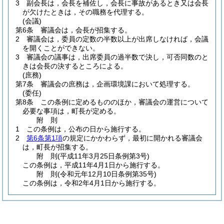
3
副会長は，会長を補佐し，会長に事故があるとき又は会長
が欠けたときは，その職務を代理する。
(会議)
第6条
審議会は，会長が招集する。
2
審議会は，委員の定数の半数以上が出席しなければ，会議
を開くことができない。
3
審議会の議事は，出席委員の過半数で決し，可否同数のと
きは会長の決するところによる。
(庶務)
第7条
審議会の庶務は，企画環境課において処理する。
(委任)
第8条
この条例に定めるもののほか，審議会の運営について
必要な事項は，町長が定める。
附
則
1
この条例は，公布の日から施行する。
2
第6条第1項
の規定にかかわらず，最初に開かれる審議会
は，町長が招集する。
附
則
(平成11年3月25日
条例第3号)
この条例は，平成11年4月1日から施行する。
附
則
(令和元年12月10日
条例第35号)
この条例は，令和2年4月1日から施行する。