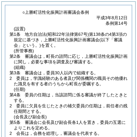
○上勝町活性化振興計画審議会条例
平成3年8月12日
条例第14号
(設置)
第1条
地方自治法
(昭和22年法律第67号)
第138条の4第3項の
規定に基づき，上勝町活性化振興計画審議会
(以下「審議
会」という。)
を置く。
(所管事務)
第2条
審議会は，町長の諮問に応じ，上勝町活性化振興計画
に関し，必要な事項を調査及び審議する。
(組織)
第3条
審議会は，委員30人以内で組織する。
2
委員は，学識経験のある者及び関係機関の職員その他優れ
た識見を有する者のうちから町長が委嘱する。
(任期)
第4条
委員の任期は，当該諮問に係る審議が終了したときと
する。
2
委員に欠員を生じたときの補欠委員の任期は，前任者の残
任期間とする。
(会長及び副会長)
第5条
審議会に会長及び副会長各1人を置き，委員の互選に
よりこれを定める。
2
会長は，会務を総理し，審議会を代表する。