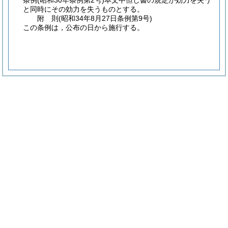
条例
(昭和30年条例第2号)
本文中但し書の規定が効力を失う
と同時にその効力を失うものとする。
附
則
(昭和34年8月27日
条例第9号)
この条例は，公布の日から施行する。