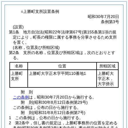
○上勝町支所設置条例
昭和30年7月20日
条例第3号
(設置)
第1条
地方自治法
(昭和22年法律第67号)
第155条第1項の規
定により，町長の権限に属する事務を分掌させるため支所
を置く。
(名称，位置及び所轄区域)
第2条
支所の名称，位置及び所轄区域は，次のとおりとす
る。
名称
位置
所轄区域
上勝町
上勝町大字正木字平間110番地1
上勝町大
支所
字正木，
大字傍示
附
則
この条例
は，昭和30年7月20日から施行する。
附
則
(昭和30年8月12日
条例第29号)
この条例は，公布の日から施行する。
附
則
(昭和31年8月12日
条例第7号)
1
この条例は，公布の日から施行する。
2
第2条中，但し書の規定は，上勝町事務所の位置を定める